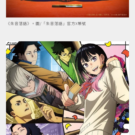
《朱音落語》。圖/「朱音落語」官方X帳號