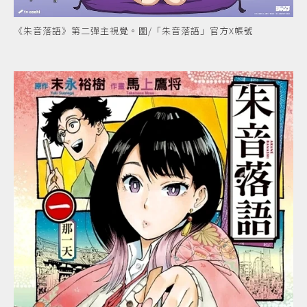
《朱音落語》第二彈主視覺。圖/「朱音落語」官方X帳號