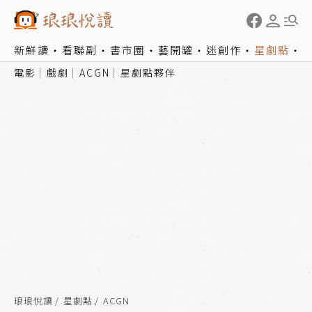
新鮮讀
看聯副
書市圈
藝開罐
迷創作
星劇點
電影
戲劇
ACGN
星劇點夥伴
琅琅悅讀
星劇點
ACGN