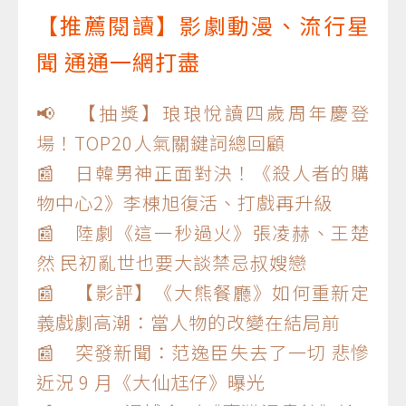
【推薦閱讀】影劇動漫、流行星
聞 通通一網打盡
📢 【抽獎】琅琅悅讀四歲周年慶登
場！TOP20人氣關鍵詞總回顧
📰 日韓男神正面對決！《殺人者的購
物中心2》李棟旭復活、打戲再升級
📰 陸劇《這一秒過火》張凌赫、王楚
然 民初亂世也要大談禁忌叔嫂戀
📰 【影評】《大熊餐廳》如何重新定
義戲劇高潮：當人物的改變在結局前
📰 突發新聞：范逸臣失去了一切 悲慘
近況 9 月《大仙尪仔》曝光