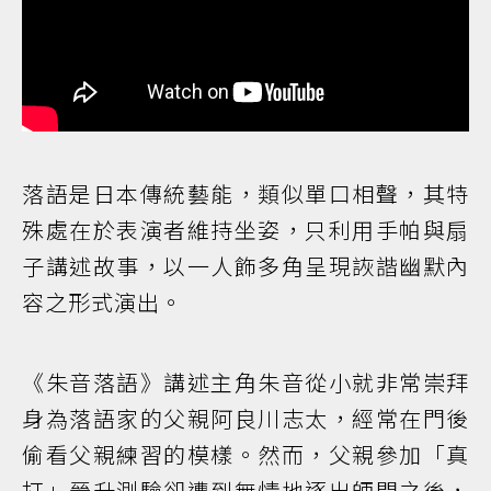
落語是日本傳統藝能，類似單口相聲，其特
殊處在於表演者維持坐姿，只利用手帕與扇
子講述故事，以一人飾多角呈現詼諧幽默內
容之形式演出。
《朱音落語》講述主角朱音從小就非常崇拜
身為落語家的父親阿良川志太，經常在門後
偷看父親練習的模樣。然而，父親參加「真
打」晉升測驗卻遭到無情地逐出師門之後，