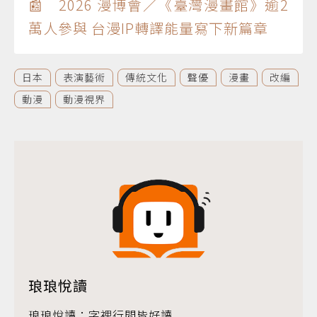
📰 2026 漫博會／《臺灣漫畫館》逾2
萬人參與 台漫IP轉譯能量寫下新篇章
日本
表演藝術
傳統文化
聲優
漫畫
改編
動漫
動漫視界
琅琅悅讀
琅琅悅讀：字裡行間皆好讀