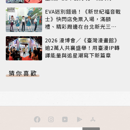
海報必收藏
EVA迷別錯過！《新世紀福音戰
士》快閃店免票入場，滿額
禮、精彩周邊在台北新光三越
A8限時登場
2026 漫博會／《臺灣漫畫館》
逾2萬人共襄盛舉！用臺漫IP轉
譯能量與追星潮寫下新篇章
猜你喜歡