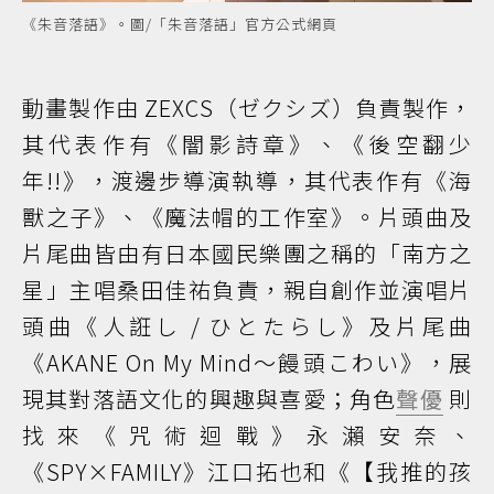
《朱音落語》。圖/「朱音落語」官方公式網頁
動畫製作由 ZEXCS（ゼクシズ）負責製作，
其代表作有《闇影詩章》、《後空翻少
年!!》，渡邊步導演執導，其代表作有《海
獸之子》、《魔法帽的工作室》。片頭曲及
片尾曲皆由有日本國民樂團之稱的「南方之
星」主唱桑田佳祐負責，親自創作並演唱片
頭曲《人誑し / ひとたらし》及片尾曲
《AKANE On My Mind～饅頭こわい》，展
現其對落語文化的興趣與喜愛；角色
聲優
則
找來《咒術迴戰》永瀨安奈、
《SPY×FAMILY》江口拓也和《【我推的孩