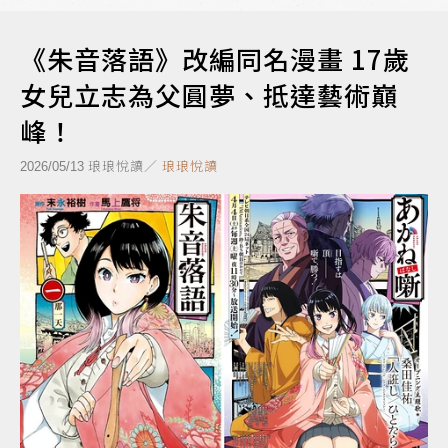
《朱音落語》改編同名漫畫 17歲
女兒立志為父圓夢、抵達藝術巔
峰！
琅琅悅讀／
琅琅悅讀
2026/05/13