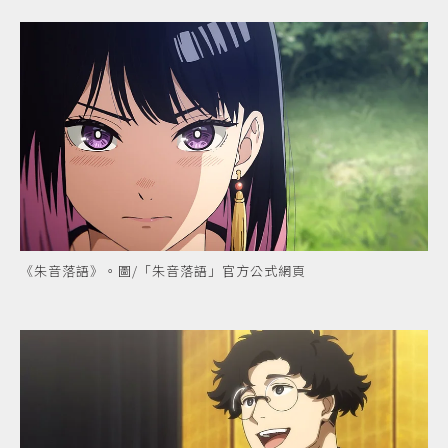
《朱音落語》。圖/「朱音落語」官方公式網頁