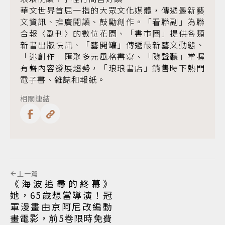
華文世界首屈一指的大眾文化媒體，傳遞最新藝
文資訊、推廣閱讀、鼓勵創作。「看聯副」為聯
合報〈副刊〉的數位花園、「書市圈」提供各類
新書出版快訊、「藝開罐」傳遞最新藝文動態、
「迷創作」匯聚多元風格書寫、「隨聲聽」掌握
有聲內容發展趨勢，「琅琅書店」銷售時下熱門
電子書、雜誌和報紙。
相關連結
上一篇
《海波追尋的終幕》
她，65歲想當導演！冠
軍漫畫由京阿尼改編動
畫電影，前5卷限時免費