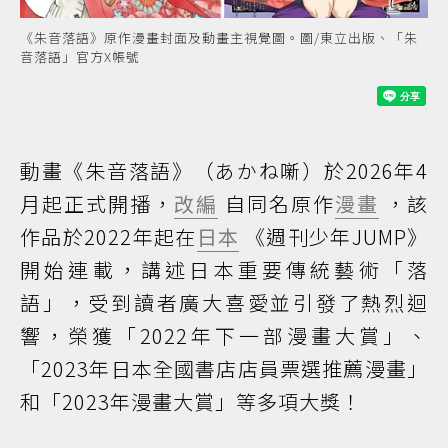
《朱音落語》原作漫畫封面及動畫主視覺圖。圖/東立出版、「朱
音落語」官方X帳號
動畫《朱音落語》（あかね噺）於2026年4
月起正式開播，
改編
自同名原作
漫畫
，該
作品於2022年起在
日本
《週刊少年JUMP》
開始連載，講述日本重要傳統藝術「落
語」，受到讀者廣大喜愛並引發了熱烈迴
響，榮獲「2022年下一部漫畫大賞」、
「2023年日本全國書店店員票選推薦漫畫」
和「2023年漫畫大賞」等多項大獎！