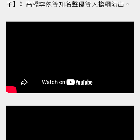
子】》高橋李依等知名聲優等人擔綱演出。