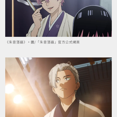
《朱音落語》。圖/「朱音落語」官方公式網頁