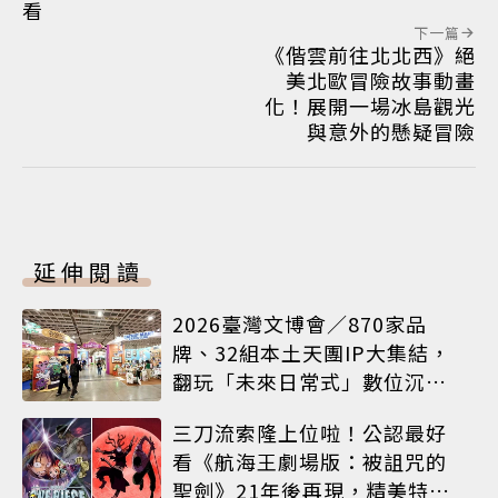
看
下一篇
《偕雲前往北北西》絕
美北歐冒險故事動畫
化！展開一場冰島觀光
與意外的懸疑冒險
延伸閱讀
2026臺灣文博會／870家品
牌、32組本土天團IP大集結，
翻玩「未來日常式」數位沉浸
體驗
三刀流索隆上位啦！公認最好
看《航海王劇場版：被詛咒的
聖劍》21年後再現，精美特典