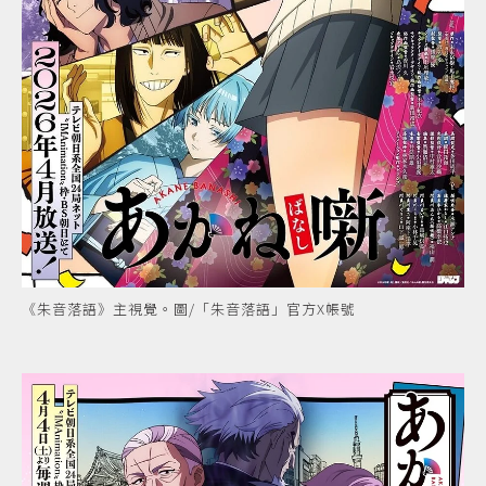
《朱音落語》主視覺。圖/「朱音落語」官方X帳號