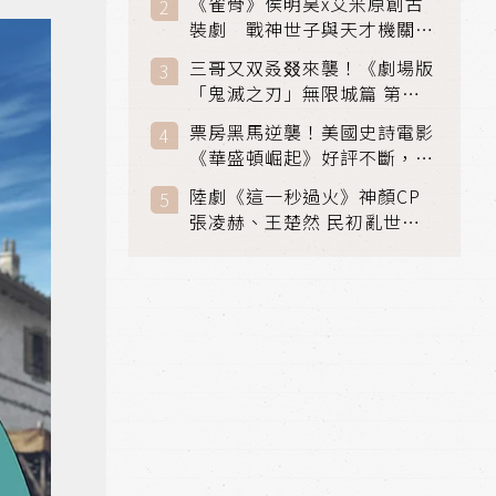
《雀骨》侯明昊x艾米原創古
裝劇 戰神世子與天才機關師
聯手攻克身世之謎
三哥又双叒叕來襲！《劇場版
「鬼滅之刃」無限城篇 第一
章》 七月首登串流平台
票房黑馬逆襲！美國史詩電影
《華盛頓崛起》好評不斷，輾
壓《玩具總動員5》、《超少
陸劇《這一秒過火》神顏CP
女》
張凌赫、王楚然 民初亂世、
家仇國難也要大談禁忌叔嫂戀