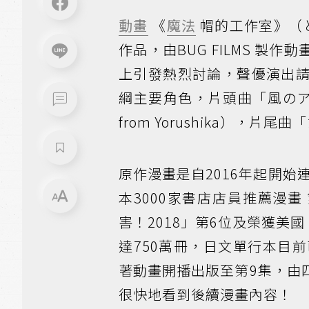
動畫
《
魔法
帽的工作室》（
作品，由BUG FILMS 製
上引發熱烈討論，聲優演出
綱主要角色，片頭曲「風のアンセム」
from Yorushika），片尾
原作漫畫是自2016年起開始
本3000家書店店員推薦漫畫
害！2018」第6位及榮獲美國「
達750萬冊，日文單行本目
著動畫開播出版至第9集，由
很快地看到後續漫畫內容！