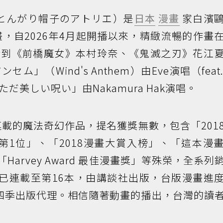
とんがり帽子のアトリエ）是
日本
漫畫
家白濱
作動畫，自2026年4月起開播以來，精緻流暢的作畫
請到《前橋魔女》本村玲奈、《鬼滅之刃》花江
（Wind's Anthem）由Eve演唱（feat. s
曲「ただ美しい呪い」由Nakamura Hak演唱。
連載的魔法奇幻作品，提名獲獎無數，包含「201
 第1位」、「2018漫畫大賞入榜」、「這本漫
Harvey Award 最佳漫畫獎」等殊榮，全系列
前已連載至第16本，由講談社出版，台版漫畫進
四季出版代理。相信隨著動畫的播出，台灣的讀