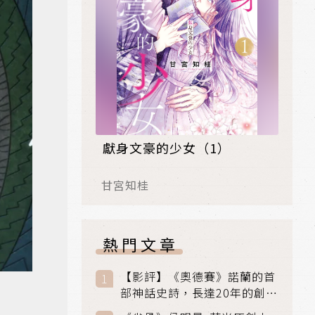
獻身文豪的少女（1）
甘宮知桂
熱門文章
【影評】《奧德賽》諾蘭的首
部神話史詩，長達20年的創傷
與贖罪之旅