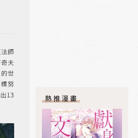
魔法師
著奇夫
」的世
目標努
出13
熱推漫畫