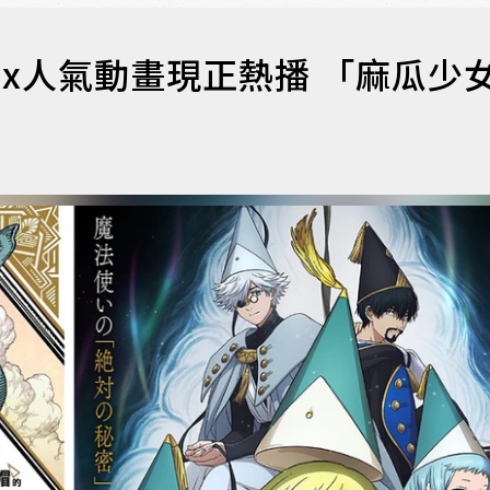
lix人氣動畫現正熱播 「麻瓜少