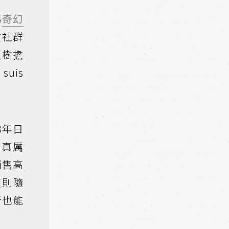
鷗
奇幻
在社群
夏樹擔
uis
8年日
畫真厲
銷售高
度則隨
者也能