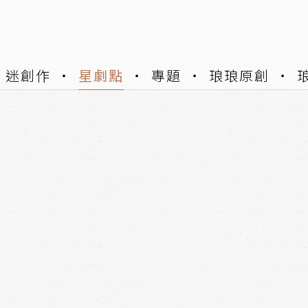
迷創作
星劇點
專題
琅琅原創