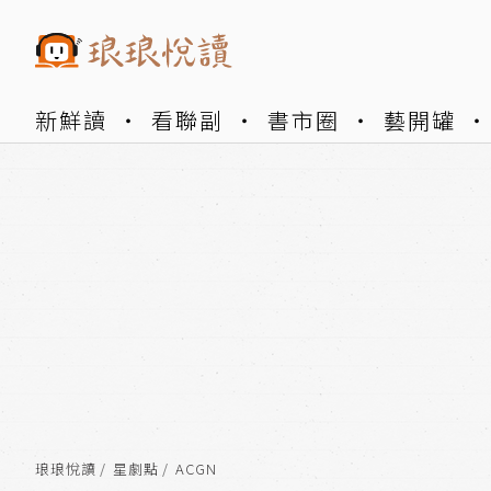
新鮮讀
看聯副
書市圈
藝開罐
琅琅悅讀
星劇點
ACGN