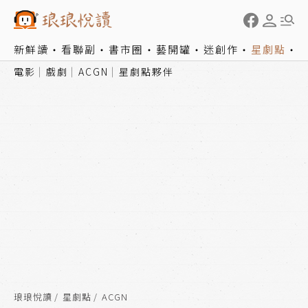
新鮮讀
看聯副
書市圈
藝開罐
迷創作
星劇點
電影
戲劇
ACGN
星劇點夥伴
琅琅悅讀
星劇點
ACGN