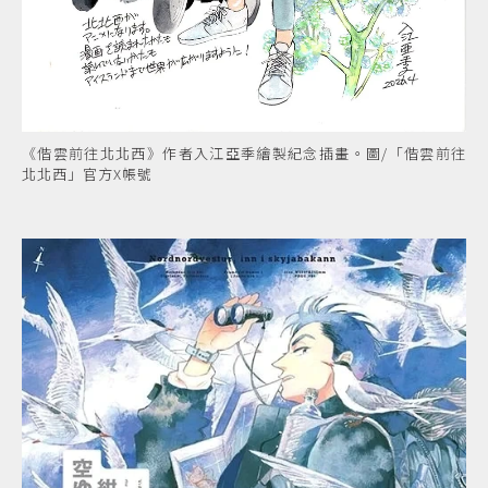
《偕雲前往北北西》作者入江亞季繪製紀念插畫。圖/「偕雲前往
北北西」官方X帳號