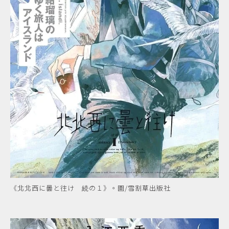
《北北西に曇と往け 続の１》。圖/雪割草出版社