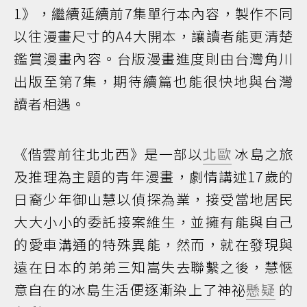
1》，繼續延續前7集單行本內容，製作不同
以往漫畫尺寸的A4大開本，讓讀者能更清楚
鑑賞漫畫內容。台版漫畫進度則由台灣角川
出版至第7集，期待續篇也能很快地與台灣
讀者相遇。
《偕雲前往北北西》是一部以
北歐
冰島之旅
及推理為主題的青年漫畫，劇情講述17歲的
日裔少年御山慧以偵探為業，接受當地居民
大大小小的委託接案維生，並擁有能與自己
的愛車溝通的特殊異能，然而，就在發現與
遠在日本的弟弟三知嵩失去聯繫之後，慧愜
意自在的冰島生活便逐漸染上了神祕
懸疑
的