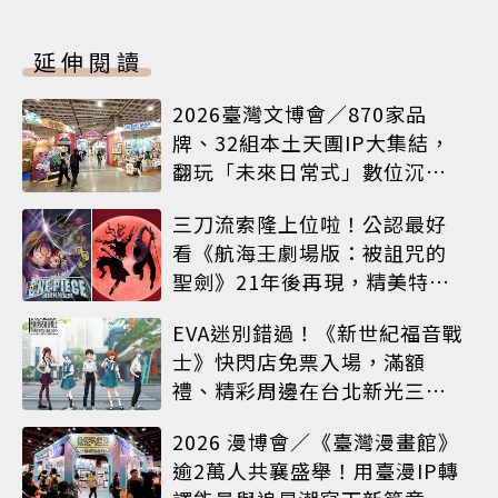
延伸閱讀
2026臺灣文博會／870家品
牌、32組本土天團IP大集結，
翻玩「未來日常式」數位沉浸
體驗
三刀流索隆上位啦！公認最好
看《航海王劇場版：被詛咒的
聖劍》21年後再現，精美特典
海報必收藏
EVA迷別錯過！《新世紀福音戰
士》快閃店免票入場，滿額
禮、精彩周邊在台北新光三越
A8限時登場
2026 漫博會／《臺灣漫畫館》
逾2萬人共襄盛舉！用臺漫IP轉