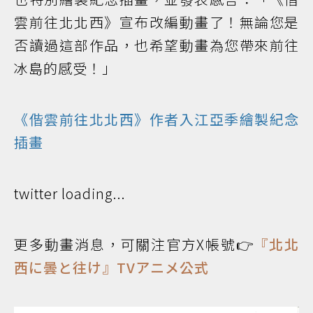
雲前往北北西》宣布改編動畫了！無論您是
否讀過這部作品，也希望動畫為您帶來前往
冰島的感受！」
《偕雲前往北北西》作者入江亞季繪製紀念
插畫
twitter loading...
更多動畫消息，可關注官方X帳號👉
『北北
西に曇と往け』TVアニメ公式