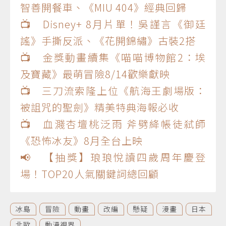
智善開餐車、《MIU 404》經典回歸
📺 Disney+ 8月片單！吳謹言《御廷
謠》手撕反派、《花開錦繡》古裝2搭
📺 金獎動畫續集《喵喵博物館2：埃
及寶藏》最萌冒險8/14歡樂獻映
📺 三刀流索隆上位《航海王劇場版：
被詛咒的聖劍》精美特典海報必收
📺 血濺杏壇桃泛雨 斧劈絳帳徒弒師
《恐怖冰友》8月全台上映
📢 【抽獎】琅琅悅讀四歲周年慶登
場！TOP20人氣關鍵詞總回顧
冰島
冒險
動畫
改編
懸疑
漫畫
日本
北歐
動漫視界