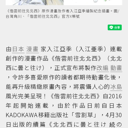
《偕雲前往北北西》原作漫畫及作者入江亞季繪製紀念插畫。圖/
台灣角川、「偕雲前往北北西」官方X帳號
由
日本
漫畫
家入江亞季（入江亜季）連載
創作的漫畫作品《偕雲前往北北西》（北北
西に曇と往け），正式宣布將製作
改編
動畫
，令許多喜愛原作的讀者都期待動畫化後，
能再升級精緻原畫內容，將震懾人心的
冰島
風光完美呈現！《偕雲前往北北西》自2016
年起開始連載，由於作品日前自日本
KADOKAWA移籍出版社「雪割草」，4月30
日出版的續篇《北北西に曇と往け 続の