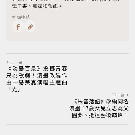
電子書、雜誌和報紙。
相關連結
上一篇
《淡島百景》投擲青春
只為歌劇！漫畫改編作
由中島美嘉演唱主題曲
「光」
下一篇
《朱音落語》改編同名
漫畫 17歲女兒立志為父
圓夢、抵達藝術巔峰！