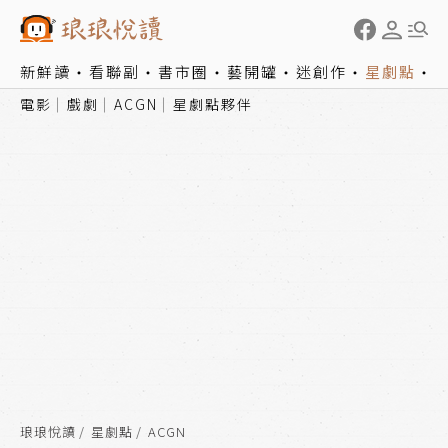
新鮮讀
看聯副
書市圈
藝開罐
迷創作
星劇點
電影
戲劇
ACGN
星劇點夥伴
琅琅悅讀
星劇點
ACGN