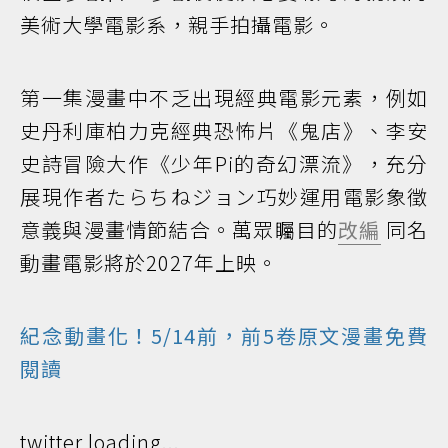
美術大學電影系，親手拍攝電影。
第一集漫畫中不乏出現經典電影元素，例如
史丹利庫柏力克經典恐怖片《鬼店》、李安
史詩冒險大作《少年Pi的奇幻漂流》，充分
展現作者たらちねジョン巧妙運用電影象徵
意義與漫畫情節結合。萬眾矚目的
改編
同名
動畫電影將於2027年上映。
紀念動畫化！5/14前，前5卷原文漫畫免費
閱讀
twitter loading...