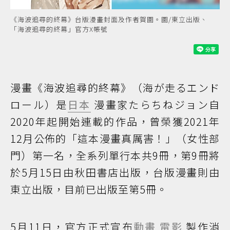
《海波追尋的終幕》台版漫畫封面及作者賀圖。圖/東立出版、
「海波追尋的終幕」官方X帳號
漫畫《海波追尋的終幕》（海が走るエンド
ロール）是
日本
漫畫家たらちねジョン自
2020年起開始連載的作品，曾榮獲2021年
12月公佈的「這本漫畫真厲害！」（女性部
門）第一名，全系列單行本共9冊，第9冊將
於5月15日由秋田書店出版，台版漫畫則由
東立出版，目前已出版至第5冊。
5月11日，官方正式宣布
動畫
電影
製作消