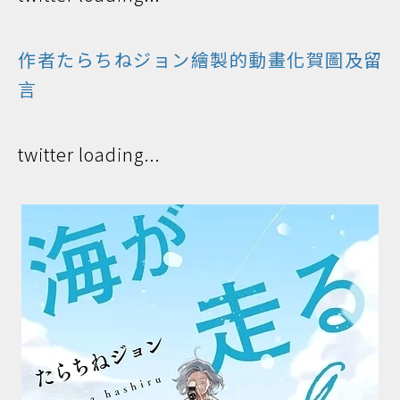
作者たらちねジョン繪製的動畫化賀圖及留
言
twitter loading...