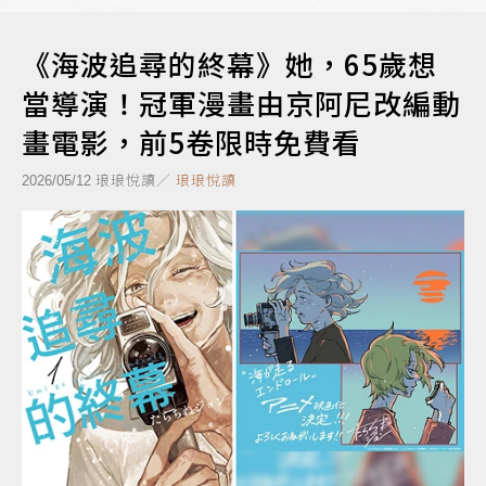
《海波追尋的終幕》她，65歲想
當導演！冠軍漫畫由京阿尼改編動
畫電影，前5卷限時免費看
琅琅悅讀／
琅琅悅讀
2026/05/12