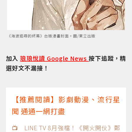
《海波追尋的終幕》台版漫畫封面。圖/東立出版
加入
琅琅悅讀 Google News
按下追蹤，精
選好文不漏接！
【推薦閱讀】影劇動漫、流行星
聞 通通一網打盡
📺 LINE TV 8月強檔！《開火開伙》鄭