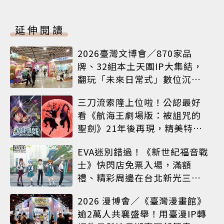
延伸閱讀
2026臺灣文博會／870家品
牌、32組本土天團IP大集結，
翻玩「未來日常式」數位沉浸
體驗
三刀流索隆上位啦！公認最好
看《航海王劇場版：被詛咒的
聖劍》21年後再現，精美特典
海報必收藏
EVA迷別錯過！《新世紀福音戰
士》快閃店免票入場，滿額
禮、精彩周邊在台北新光三越
A8限時登場
2026 漫博會／《臺灣漫畫館》
逾2萬人共襄盛舉！用臺漫IP轉