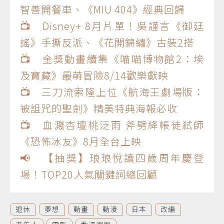
智善開餐車、《MIU 404》經典回歸
📺 Disney+ 8月片單！吳謹言《御廷
謠》手撕反派、《花開錦繡》古裝2搭
📺 金獎動畫續集《喵喵博物館2：埃
及寶藏》最萌冒險8/14歡樂獻映
📺 三刀流索隆上位《航海王劇場版：
被詛咒的聖劍》精美特典海報必收
📺 血濺杏壇桃泛雨 斧劈絳帳徒弒師
《恐怖冰友》8月全台上映
📢 【抽獎】琅琅悅讀四歲周年慶登
場！TOP20人氣關鍵詞總回顧
退休
夢想
動畫
動漫
日本
改編