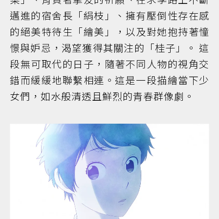
邁進的宿舍長「絹枝」、擁有壓倒性存在感
的絕美特待生「繪美」，以及對她抱持著憧
憬與妒忌，渴望獲得其關注的「桂子」。 這
段無可取代的日子，隨著不同人物的視角交
錯而緩緩地聯繫相連。這是一段描繪當下少
女們，如水般清透且鮮烈的青春群像劇。