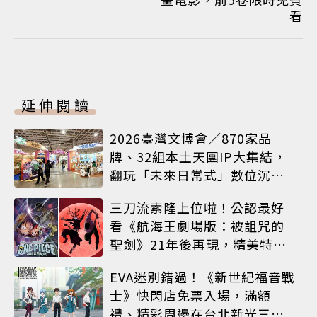
看
延伸閱讀
2026臺灣文博會／870家品
牌、32組本土天團IP大集結，
翻玩「未來日常式」數位沉浸
體驗
三刀流索隆上位啦！公認最好
看《航海王劇場版：被詛咒的
聖劍》21年後再現，精美特典
海報必收藏
EVA迷別錯過！《新世紀福音戰
士》快閃店免票入場，滿額
禮、精彩周邊在台北新光三越