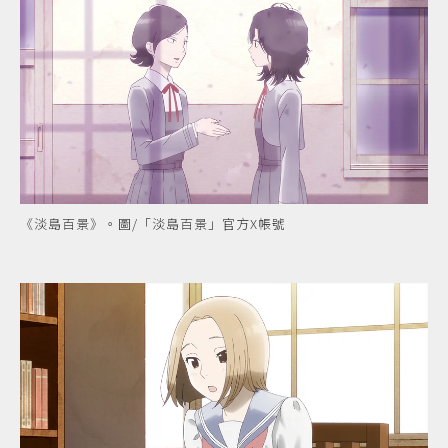
《淡島百景》。圖/「淡島百景」官方X帳號