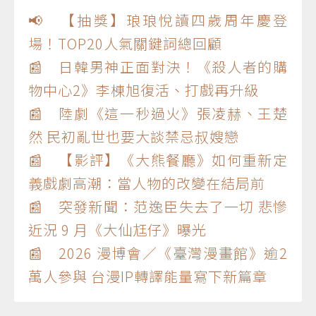
📢 【抽獎】琅琅悅讀四歲周年慶登
場！TOP20人氣關鍵詞總回顧
📰 日韓男神正面對決！《殺人者的購
物中心2》李棟旭復活、打戲再升級
📰 陸劇《這一秒過火》張凌赫、王楚
然 民初亂世也要大談禁忌叔嫂戀
📰 【影評】《大熊餐廳》如何重新定
義戲劇高潮：當人物的改變在結局前
📰 突發新聞：范逸臣失去了一切 悲慘
近況 9 月《大仙尪仔》曝光
📰 2026 漫博會／《臺灣漫畫館》逾2
萬人參與 台漫IP轉譯能量寫下新篇章