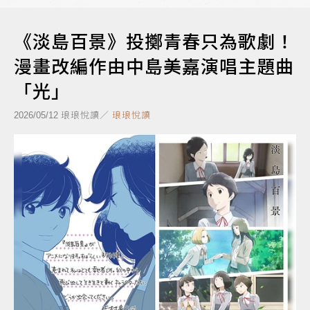
《淡島百景》投擲青春只為歌劇！
漫畫改編作由中島美嘉演唱主題曲
「光」
琅琅悅讀／
琅琅悅讀
2026/05/12