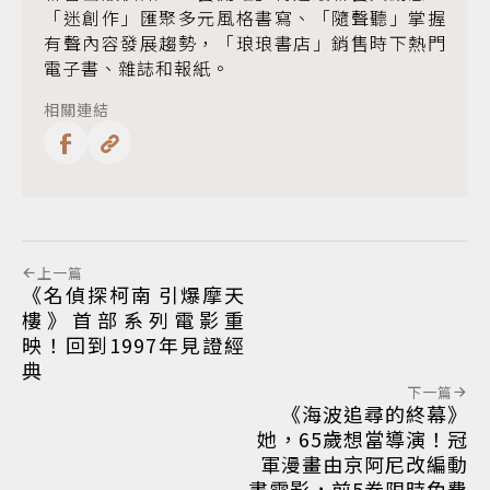
「迷創作」匯聚多元風格書寫、「隨聲聽」掌握
有聲內容發展趨勢，「琅琅書店」銷售時下熱門
電子書、雜誌和報紙。
相關連結
上一篇
《名偵探柯南 引爆摩天
樓》首部系列電影重
映！回到1997年見證經
典
下一篇
《海波追尋的終幕》
她，65歲想當導演！冠
軍漫畫由京阿尼改編動
畫電影，前5卷限時免費