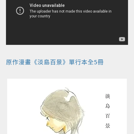
原作漫畫《淡島百景》單行本全5冊