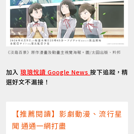
《淡島百景》原作漫畫及動畫主視覺海報。圖/太田出版、羚邦
加入
琅琅悅讀 Google News
按下追蹤，精
選好文不漏接！
【推薦閱讀】影劇動漫、流行星
聞 通通一網打盡