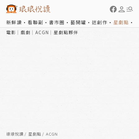
新鮮讀
看聯副
書市圈
藝開罐
迷創作
星劇點
電影
戲劇
ACGN
星劇點夥伴
琅琅悅讀
星劇點
ACGN