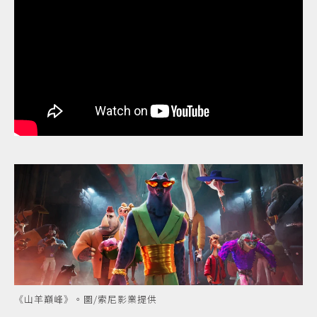
《山羊巔峰》。圖/索尼影業提供