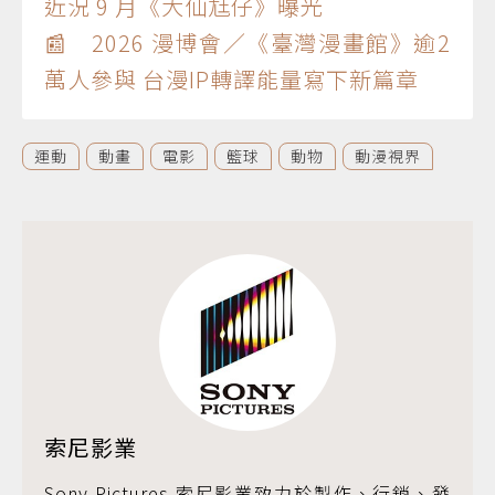
近況 9 月《大仙尪仔》曝光
📰 2026 漫博會／《臺灣漫畫館》逾2
萬人參與 台漫IP轉譯能量寫下新篇章
運動
動畫
電影
籃球
動物
動漫視界
索尼影業
Sony Pictures 索尼影業致力於製作、行銷、發