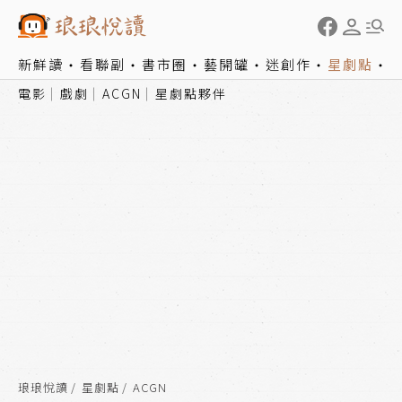
新鮮讀
看聯副
書市圈
藝開罐
迷創作
星劇點
電影
戲劇
ACGN
星劇點夥伴
琅琅悅讀
星劇點
ACGN