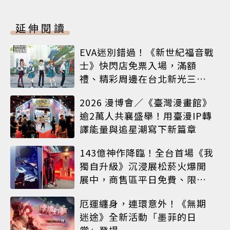
延伸閱讀
EVA迷別錯過！《新世紀福音戰
士》快閃店免票入場，滿額
禮、精彩周邊在台北新光三越
A8限時登場
2026 漫博會／《臺灣漫畫館》
逾2萬人共襄盛舉！用臺漫IP轉
譯能量與追星潮寫下新篇章
143億神作降臨！全台首場《我
獨自升級》沉浸展松菸火爆開
展中，商售區平日免費、限定
周邊搶先看
厄運纏身，連環意外！《無期
迷途》全新活動「墨菲的日
常」登場