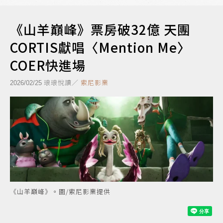
《山羊巔峰》票房破32億 天團
CORTIS獻唱〈Mention Me〉
COER快進場
琅琅悅讀／
索尼影業
2026/02/25
《山羊巔峰》。圖/索尼影業提供