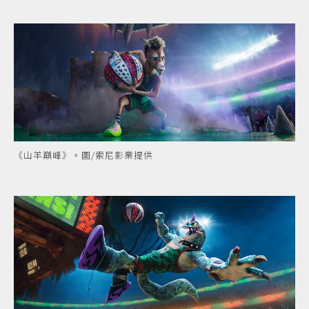
《山羊巔峰》。圖/索尼影業提供