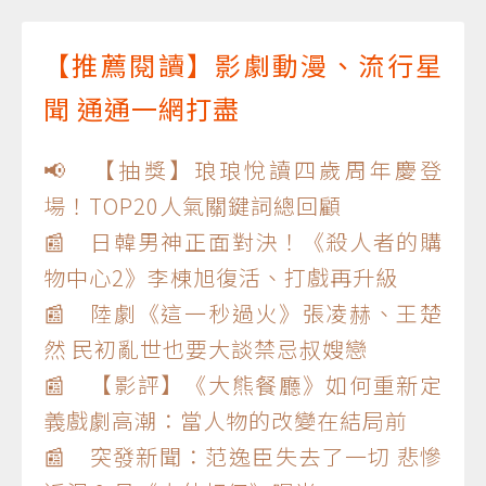
【推薦閱讀】影劇動漫、流行星
聞 通通一網打盡
📢 【抽獎】琅琅悅讀四歲周年慶登
場！TOP20人氣關鍵詞總回顧
📰 日韓男神正面對決！《殺人者的購
物中心2》李棟旭復活、打戲再升級
📰 陸劇《這一秒過火》張凌赫、王楚
然 民初亂世也要大談禁忌叔嫂戀
📰 【影評】《大熊餐廳》如何重新定
義戲劇高潮：當人物的改變在結局前
📰 突發新聞：范逸臣失去了一切 悲慘