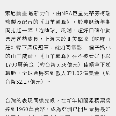
索尼
動畫
最新力作，由NBA巨星史蒂芬柯瑞
監製及配音的《山羊巔峰》，於農曆新年期
間捲起一陣「咆哮球」風潮，超好口碑帶動
票房逆勢成長，上週末於北美擊敗《咆哮山
莊》奪下票房冠軍，就如同
電影
中個子嬌小
的山羊威爾，《山羊巔峰》在不被看好下以
1700萬美金（約台幣5.36億元）佳績拿下逆
轉勝，全球票房來到傲人的1.02億美金（約
台幣32.17億元）。
台灣的表現同樣亮眼，在新年期間累積票房
達到1960萬台幣，成為亞洲已開片票房最好