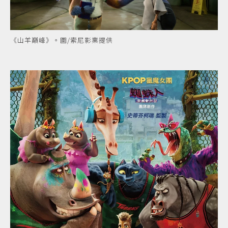
《山羊巔峰》。圖/索尼影業提供