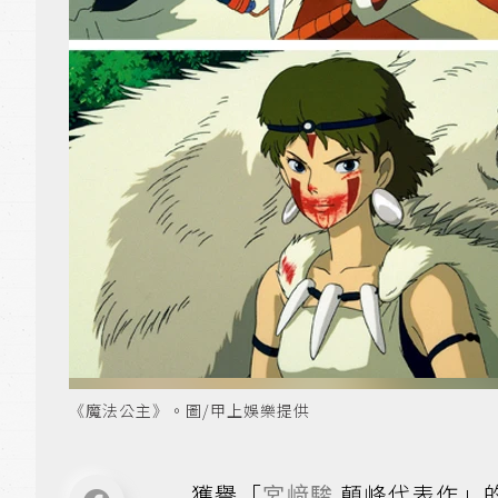
《魔法公主》。圖/甲上娛樂提供
獲譽「
宮﨑駿
顛峰代表作」