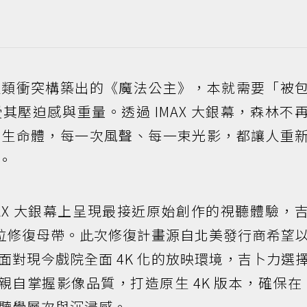
人類衝突構築出的《魔法公主》，本就需要「被
其壓迫感與重量。透過 IMAX 大銀幕，森林不
的生命體，每一次風聲、每一束光影，都讓人重
。
MAX 大銀幕上呈現最接近原始創作的視聽體驗，
 數位修復母帶。此次修復計畫源自北美發行商希望
面對現今戲院全面 4K 化的放映環境，吉卜力選
親自掌握影像品質，打造原生 4K 版本，確保在 I
聽覺層次與沉浸感。