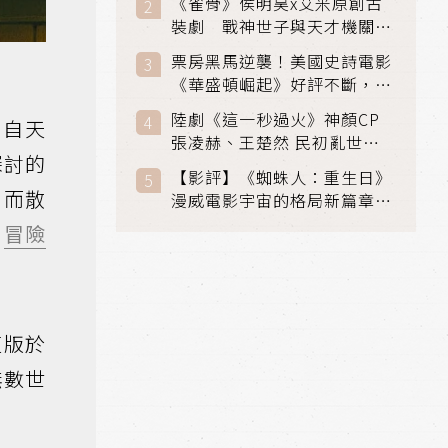
《雀骨》侯明昊x艾米原創古
裝劇 戰神世子與天才機關師
聯手攻克身世之謎
票房黑馬逆襲！美國史詩電影
《華盛頓崛起》好評不斷，輾
壓《玩具總動員5》、《超少
陸劇《這一秒過火》神顏CP
，自天
女》
張凌赫、王楚然 民初亂世、
探討的
家仇國難也要大談禁忌叔嫂戀
【影評】《蜘蛛人：重生日》
，而散
漫威電影宇宙的格局新篇章，
在面罩之下找到自我救贖的成
冒險
長
復版於
無數世