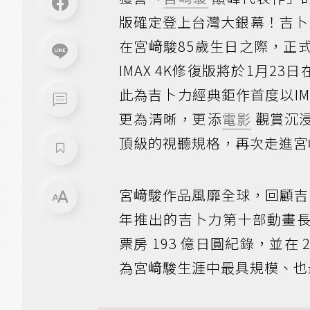
版確定登上台灣大銀幕！吉卜
在宮﨑駿85歲生日之際，正
IMAX 4K修復版將於1月2
此為吉卜力經典鉅作首度以I
更為清晰，更添
電影
觀賞沉
頂級的視聽規格，再次走進宮
宮﨑駿作品風靡全球，回顧吉
年推出的吉卜力第十部動畫
票房 193 億日圓紀錄，並在 
為宮﨑駿生涯中最具規模、也