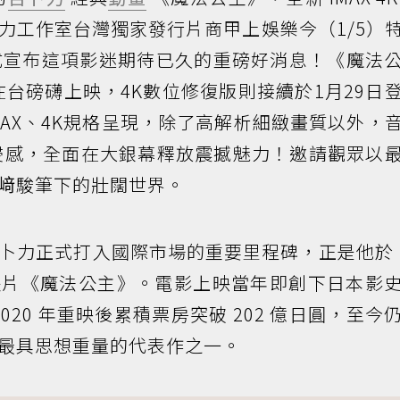
力工作室台灣獨家發行片商甲上娛樂今（1/5）
式宣布這項影迷期待已久的重磅好消息！《魔法
3日在台磅礴上映，4K數位修復版則接續於1月29日
MAX、4K規格呈現，除了高解析細緻畫質以外，
浸感，全面在大銀幕釋放震撼魅力！邀請觀眾以
﨑駿筆下的壯闊世界。
卜力正式打入國際市場的重要里程碑，正是他於 1
長片《魔法公主》。電影上映當年即創下日本影
2020 年重映後累積票房突破 202 億日圓，至今
最具思想重量的代表作之一。