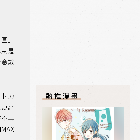
包圍」
再只是
新意識
熱推漫畫
吉卜力
以更高
擇不再
MAX