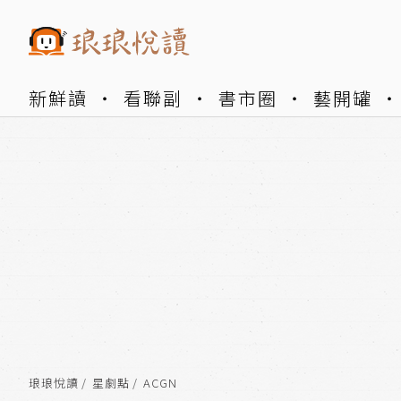
新鮮讀
看聯副
書市圈
藝開罐
琅琅悅讀
星劇點
ACGN