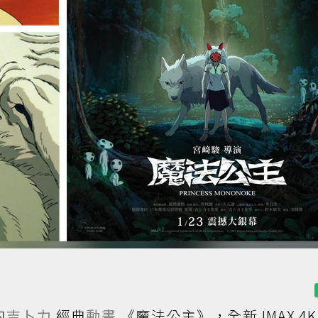
的
吉卜力
經典
動畫
《魔法公主》，全新 IMAX 4K