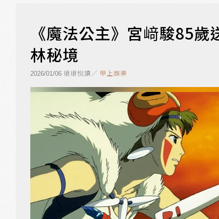
《魔法公主》宮﨑駿85歲送
林秘境
琅琅悅讀／
甲上娛樂
2026/01/06