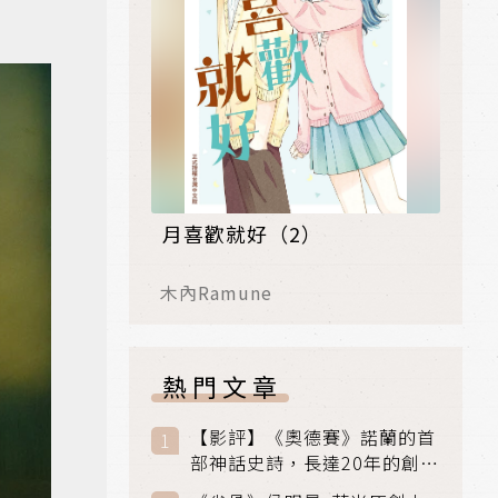
月喜歡就好（2）
木內Ramune
熱門文章
【影評】《奧德賽》諾蘭的首
部神話史詩，長達20年的創傷
與贖罪之旅