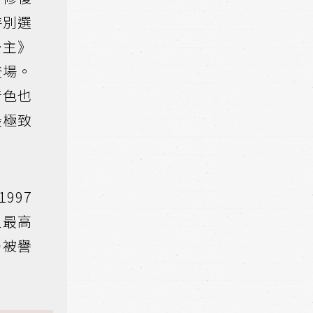
特別選
公主》
登場。
音色也
最極致
997
史最高
仍被譽