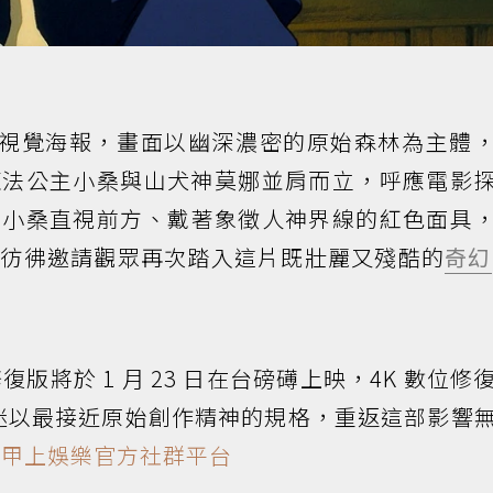
 版主視覺海報，畫面以幽深濃密的原始森林為主體
魔法公主小桑與山犬神莫娜並肩而立，呼應電影
。小桑直視前方、戴著象徵人神界線的紅色面具
，彷彿邀請觀眾再次踏入這片既壯麗又殘酷的
奇幻
 修復版將於 1 月 23 日在台磅礡上映，4K 數位修
請影迷以最接近原始創作精神的規格，重返這部影響

甲上娛樂官方社群平台