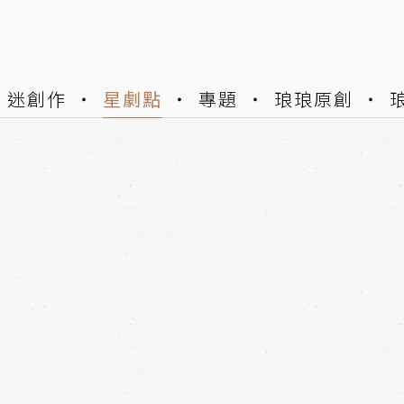
迷創作
星劇點
專題
琅琅原創