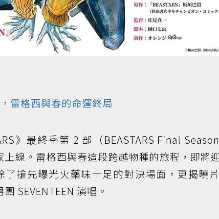
2 部，雷格西與春的命運終局
RS》最終季第 2 部（BEASTARS Final Season 
 月 獨家上線。雷格西與春這段跨越物種的旅程，即將
預告片除了搶先曝光火藥味十足的對決場面，更揭曉
男團 SEVENTEEN 演唱。