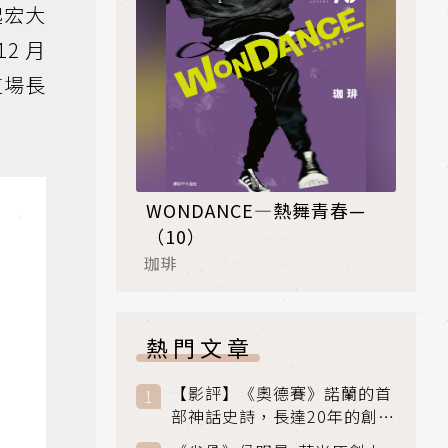
起宏大
2 月
這場長
WONDANCE—熱舞青春—
（10）
珈琲
熱門文章
【影評】《奧德賽》諾蘭的首
部神話史詩，長達20年的創傷
與贖罪之旅