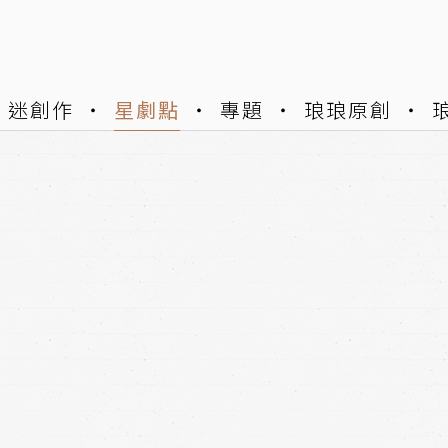
迷創作
星劇點
專題
琅琅原創