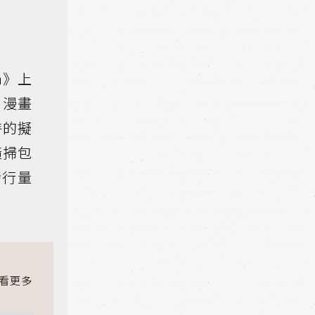
on》上
部漫畫
特的擬
橫掃包
發行量