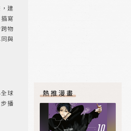
繫，建
刻描寫
的跨物
認同與
熱推漫畫
為全球
同步播