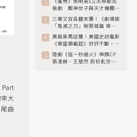
《雀骨》侯明昊x艾米原創古
裝劇 戰神世子與天才機關師
聯手攻克身世之謎
三哥又双叒叕來襲！《劇場版
「鬼滅之刃」無限城篇 第一
章》 七月首登串流平台
票房黑馬逆襲！美國史詩電影
《華盛頓崛起》好評不斷，輾
壓《玩具總動員5》、《超少
陸劇《這一秒過火》神顏CP
女》
張凌赫、王楚然 民初亂世、
家仇國難也要大談禁忌叔嫂戀
Part
迎來大
片尾曲