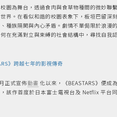
的校園為舞台，透過食肉與食草物種間的微妙聯
祕世界。在看似和諧的校園表象下，板垣巴留深
奪、種族隔閡與內心矛盾。劇情不單侷限於浪漫
如何在充滿對立與束縛的社會結構中，尋找自我
ASTARS》跨越七年的影視傳奇
 2 月正式宣佈
動畫
化以來，《BEASTARS》便成
，該作首度於日本富士電視台及 Netflix 平台