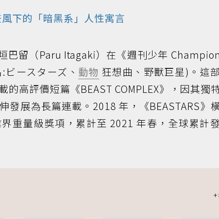
畫風下的「暗黑系」人性寓言
垣巴留（Paru Itagaki）在《週刊少年 Champi
別名:ビースターズ、
動物
狂想曲、野獸巨星)。這
高評價短篇《BEAST COMPLEX》，因其獨
展為長篇連載。2018 年，《BEASTARS》
界重量級獎項，累計至 2021 年春，全球累計