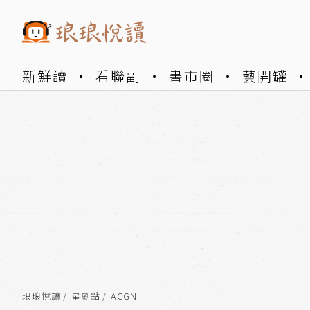
新鮮讀
看聯副
書市圈
藝開罐
琅琅悅讀
星劇點
ACGN