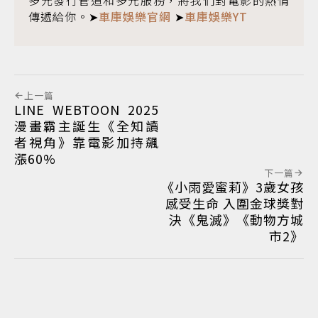
多元發行管道和多元服務，將我們對電影的熱情
傳遞給你。➤
車庫娛樂官網
➤
車庫娛樂YT
上一篇
LINE WEBTOON 2025
漫畫霸主誕生《全知讀
者視角》靠電影加持飆
漲60%
下一篇
《小雨愛蜜莉》3歲女孩
感受生命 入圍金球獎對
決《鬼滅》《動物方城
市2》