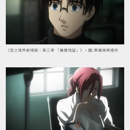
《空之境界劇場版：第三章 「痛覺殘留」》。圖/車庫娛樂提供