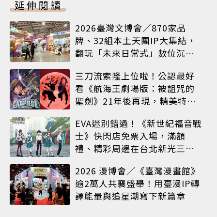
延伸閱讀
2026臺灣文博會／870家品
牌、32組本土天團IP大集結，
翻玩「未來日常式」數位沉浸
體驗
三刀流索隆上位啦！公認最好
看《航海王劇場版：被詛咒的
聖劍》21年後再現，精美特典
海報必收藏
EVA迷別錯過！《新世紀福音戰
士》快閃店免票入場，滿額
禮、精彩周邊在台北新光三越
A8限時登場
2026 漫博會／《臺灣漫畫館》
逾2萬人共襄盛舉！用臺漫IP轉
譯能量與追星潮寫下新篇章