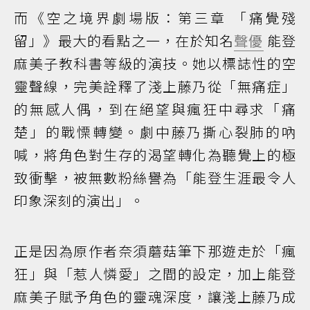
而《空之境界劇場版：第三章 「痛覺殘
留」》最大的看點之一，在於知名
聲優
能登
麻美子教科書等級的演技。她以標誌性的空
靈聲線，完美詮釋了淺上藤乃從「無痛症」
的無感人偶，到在絕望與瘋狂中尋求「痛
楚」的戰慄轉變。劇中藤乃撕心裂肺的吶
喊，將角色對生存的渴望轉化為聽覺上的極
致衝擊，被無數粉絲譽為「能登生涯最令人
印象深刻的演出」。
正是因為原作者奈須蘑菇筆下那遊走於「瘋
狂」與「惹人憐愛」之間的設定，加上能登
麻美子賦予角色的靈魂深度，讓淺上藤乃成