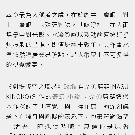
本章最為人稱道之處，在於劇中「魔眼」對
上「魔眼」的殊死對決。「幽浮社」在大雨
場景中對光影、水流質感以及動態運鏡近乎
炫技般的呈現，即便歷經十數年，其作畫水
準依然穩居業界頂點，是大銀幕上不可多得
的視覺饗宴。
《劇場版空之境界》
改編
自奈須蘑菇(NASU
KINOKO)創作的
奇幻
小說
，奈須蘑菇透過
本作探討了「痛覺」與「存在感」的深刻議
題。在獵奇與懸疑的表象下，包裹著對渴望
「活著」的悲傷吶喊。無論你是原著