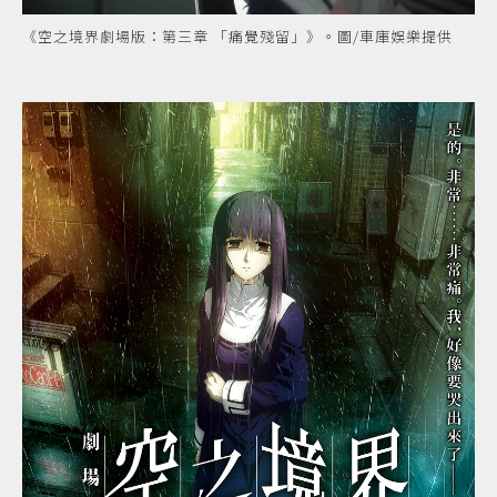
《空之境界劇場版：第三章 「痛覺殘留」》。圖/車庫娛樂提供