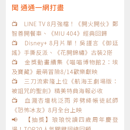
聞 通通一網打盡
📺 LINE TV 8月強檔！《開火開伙》鄭
智善開餐車、《MIU 404》經典回歸
📺 Disney+ 8月片單！吳謹言《御廷
謠》手撕反派、《花開錦繡》古裝2搭
📺 金獎動畫續集《喵喵博物館2：埃
及寶藏》最萌冒險8/14歡樂獻映
📺 三刀流索隆上位《航海王劇場版：
被詛咒的聖劍》精美特典海報必收
📺 血濺杏壇桃泛雨 斧劈絳帳徒弒師
《恐怖冰友》8月全台上映
📢 【抽獎】琅琅悅讀四歲周年慶登
場！TOP20人氣關鍵詞總回顧