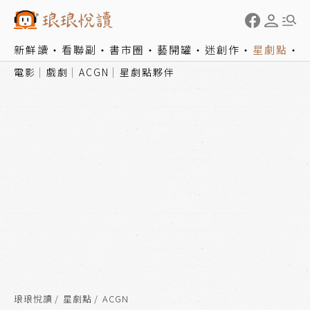
新鮮讀
看聯副
書市圈
藝開罐
迷創作
星劇點
電影
戲劇
ACGN
星劇點夥伴
琅琅悅讀
星劇點
ACGN