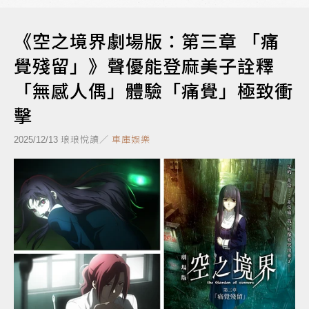
《空之境界劇場版：第三章 「痛
覺殘留」》聲優能登麻美子詮釋
「無感人偶」體驗「痛覺」極致衝
擊
琅琅悅讀／
車庫娛樂
2025/12/13