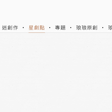
迷創作
星劇點
專題
琅琅原創