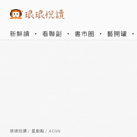
新鮮讀
看聯副
書市圈
藝開罐
琅琅悅讀
星劇點
ACGN