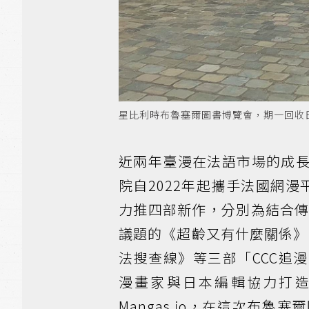
星比利時布魯塞爾圖書博覽會，期一回收
近兩年臺漫在法語市場的成
院自2022年起攜手法國網漫平
力推四部新作，分別為結合傳
議題的《超齡又有什麼關係》
法搜查線》等三部「CCC追
漫畫家與日本編輯協力打造
Mangas.io，在這次布