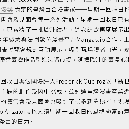
金漫獎
肯定的臺灣百合漫畫家──星期一回收日
簽售會及見面會等一系列活動。星期一回收日已
眼，已累積了一批歐洲讀者，這次訪歐再度展示
年繼續與法國數位漫畫平台Mangas.io合作，
圖書博覽會規劃互動展示，吸引現場讀者目光，
優秀臺灣作品引進法語市場，延續歐洲的臺漫浪
日與法國漫評人Frederick Queiroz以「新
為主題的創作及箇中挑戰，並討論臺灣漫畫產業
辦的簽售會及見面會也吸引了眾多新舊讀者，現
co Anzalone也大讚星期一回收日的風格極富詩
漫畫的實力。