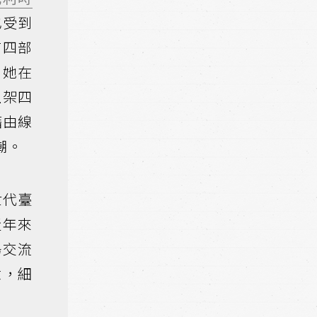
也受到
有四部
出她在
上架四
藉由線
潮。
世代臺
近年來
場交流
意，細