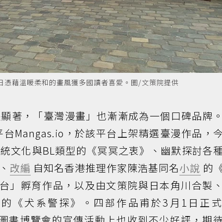
日憑藉溫暖柔和的畫風獲多國讀者喜愛。圖/文策院提供
長顯著，「臺灣漫畫」也漸漸成為一個口碑品牌
台Mangas.io，於該平台上架精選臺漫作品，
統文化與BL類型的《冥冥之衷》、幽默探討各
、
改編
自知名香港推理作家陳浩基同名
小說
的
漫台」孵育作品，以及由文策院與日本角川合製
的《犬系警探》。四部作品甫於3月1日正
魯塞爾圖書博覽會的宣傳活動上也收到不少好評，期