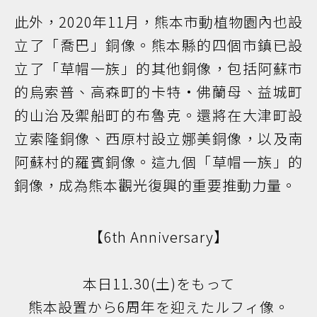
此外，2020年11月，熊本市動植物園內也設
立了「喬巴」銅像。熊本縣的四個市鎮已設
立了「草帽一族」的其他銅像，包括阿蘇市
的烏索普、高森町的卡特·佛蘭母、益城町
的山治及禦船町的布魯克。還將在大津町設
立索隆銅像、西原村設立娜美銅像，以及南
阿蘇村的羅賓銅像。這九個「草帽一族」的
銅像，成為熊本觀光復興的重要推動力量。
【6th Anniversary】
本日11.30(土)をもって
熊本設置から6周年を迎えたルフィ像。