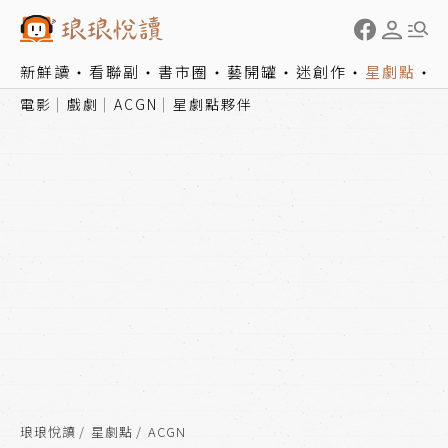
新鮮讀
看聯副
書市圈
藝開罐
迷創作
星劇點
電影
戲劇
ACGN
星劇點夥伴
琅琅悅讀
星劇點
ACGN