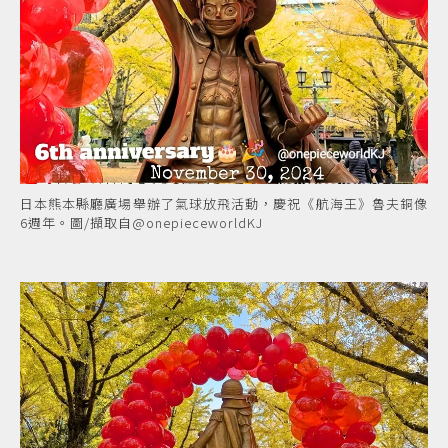
日本熊本縣廳廣場舉辦了氣球放飛活動，慶祝《航海王》魯夫銅像
6週年。圖/擷取自@onepieceworldKJ