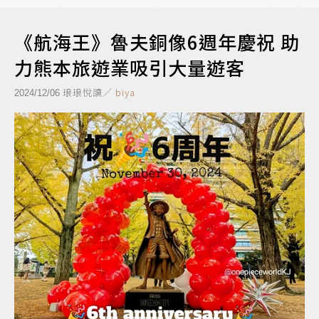
《航海王》魯夫銅像6週年慶祝 助
力熊本旅遊業吸引大量遊客
琅琅悅讀／
biya
2024/12/06