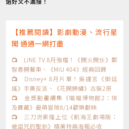
選好文不漏接！
【推薦閱讀】影劇動漫、流行星
聞 通通一網打盡
📺 LINE TV 8月強檔！《開火開伙》鄭
智善開餐車、《MIU 404》經典回歸
📺 Disney+ 8月片單！吳謹言《御廷
謠》手撕反派、《花開錦繡》古裝2搭
📺 金獎動畫續集《喵喵博物館2：埃
及寶藏》最萌冒險8/14歡樂獻映
📺 三刀流索隆上位《航海王劇場版：
被詛咒的聖劍》精美特典海報必收