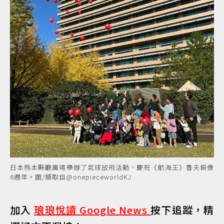
日本熊本縣廳廣場舉辦了氣球放飛活動，慶祝《航海王》魯夫銅像
6週年。圖/擷取自@onepieceworldKJ
加入
琅琅悅讀 Google News
按下追蹤，精