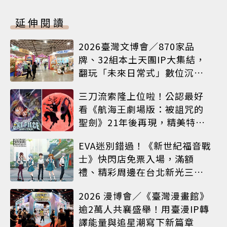
延伸閱讀
2026臺灣文博會／870家品
牌、32組本土天團IP大集結，
翻玩「未來日常式」數位沉浸
體驗
三刀流索隆上位啦！公認最好
看《航海王劇場版：被詛咒的
聖劍》21年後再現，精美特典
海報必收藏
EVA迷別錯過！《新世紀福音戰
士》快閃店免票入場，滿額
禮、精彩周邊在台北新光三越
A8限時登場
2026 漫博會／《臺灣漫畫館》
逾2萬人共襄盛舉！用臺漫IP轉
譯能量與追星潮寫下新篇章