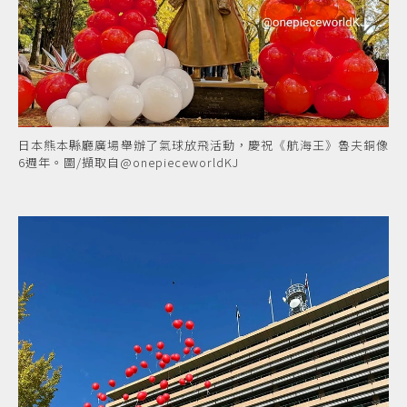
日本熊本縣廳廣場舉辦了氣球放飛活動，慶祝《航海王》魯夫銅像
6週年。圖/擷取自@onepieceworldKJ