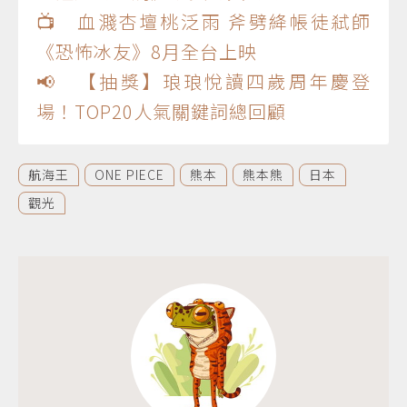
📺 血濺杏壇桃泛雨 斧劈絳帳徒弒師
《恐怖冰友》8月全台上映
📢 【抽獎】琅琅悅讀四歲周年慶登
場！TOP20人氣關鍵詞總回顧
航海王
ONE PIECE
熊本
熊本熊
日本
觀光