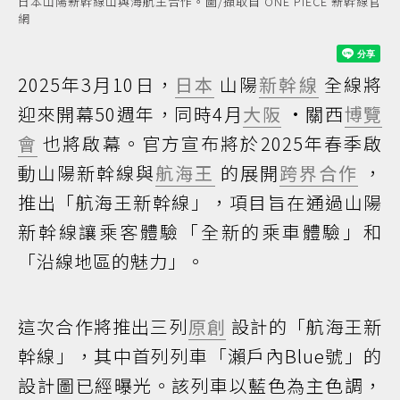
日本山陽新幹線山與海航王合作。圖/擷取自 ONE PIECE 新幹線官
網
2025年3月10日，
日本
山陽
新幹線
全線將
迎來開幕50週年，同時4月
大阪
·關西
博覽
會
也將啟幕。官方宣布將於2025年春季啟
動山陽新幹線與
航海王
的展開
跨界合作
，
推出「航海王新幹線」，項目旨在通過山陽
新幹線讓乘客體驗「全新的乘車體驗」和
「沿線地區的魅力」。
這次合作將推出三列
原創
設計的「航海王新
幹線」，其中首列列車「瀨戶內Blue號」的
設計圖已經曝光。該列車以藍色為主色調，