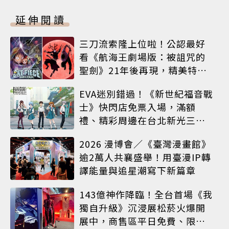
延伸閱讀
三刀流索隆上位啦！公認最好
看《航海王劇場版：被詛咒的
聖劍》21年後再現，精美特典
海報必收藏
EVA迷別錯過！《新世紀福音戰
士》快閃店免票入場，滿額
禮、精彩周邊在台北新光三越
A8限時登場
2026 漫博會／《臺灣漫畫館》
逾2萬人共襄盛舉！用臺漫IP轉
譯能量與追星潮寫下新篇章
143億神作降臨！全台首場《我
獨自升級》沉浸展松菸火爆開
展中，商售區平日免費、限定