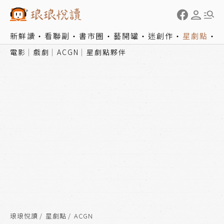
新鮮讀
看聯副
書市圈
藝開罐
迷創作
星劇點
電影
戲劇
ACGN
星劇點夥伴
琅琅悅讀
星劇點
ACGN