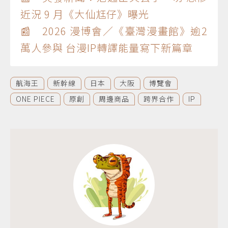
近況 9 月《大仙尪仔》曝光
📰 2026 漫博會／《臺灣漫畫館》逾2
萬人參與 台漫IP轉譯能量寫下新篇章
航海王
新幹線
日本
大阪
博覽會
ONE PIECE
原創
周邊商品
跨界合作
IP