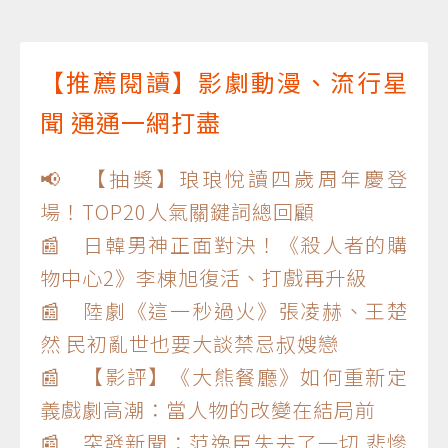
【推薦閱讀】影劇動漫、流行星
聞 通通一網打盡
📢 【抽獎】琅琅悅讀四歲周年慶登
場！TOP20人氣關鍵詞總回顧
📰 日韓男神正面對決！《殺人者的購
物中心2》李棟旭復活、打戲再升級
📰 陸劇《這一秒過火》張凌赫、王楚
然 民初亂世也要大談禁忌叔嫂戀
📰 【影評】《大熊餐廳》如何重新定
義戲劇高潮：當人物的改變在結局前
📰 突發新聞：范逸臣失去了一切 悲慘