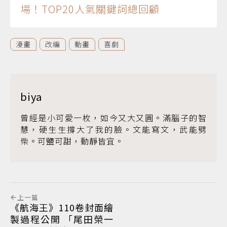
場！TOP20人氣關鍵詞總回顧
漫畫
改編
動畫
喜劇
biya
曾經是小可愛一枚，如今又大又圓。滿腦子的智
慧，硬生生撐大了我的臉。文能寫文，武能劈
柴。可鹽可甜，動靜皆宜。
上一篇
《航海王》110卷封面繪
製過程公開 「尾田榮一