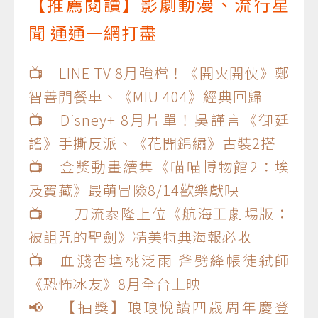
【推薦閱讀】影劇動漫、流行星
聞 通通一網打盡
📺 LINE TV 8月強檔！《開火開伙》鄭
智善開餐車、《MIU 404》經典回歸
📺 Disney+ 8月片單！吳謹言《御廷
謠》手撕反派、《花開錦繡》古裝2搭
📺 金獎動畫續集《喵喵博物館2：埃
及寶藏》最萌冒險8/14歡樂獻映
📺 三刀流索隆上位《航海王劇場版：
被詛咒的聖劍》精美特典海報必收
📺 血濺杏壇桃泛雨 斧劈絳帳徒弒師
《恐怖冰友》8月全台上映
📢 【抽獎】琅琅悅讀四歲周年慶登