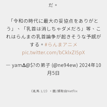
だ。
「令和の時代に最大の妥協点をありがと
う」、「乳首は消しちゃダメだろ」等、こ
れはらんまの乳首論争が起きそうな予感が
する。
#らんまアニメ
pic.twitter.com/bCklxZI5pX
— yamΔ@$?の弟子 (@ne94ew)
2024年10
月5日
《亂馬 1/2》。圖/擷取自Netflix