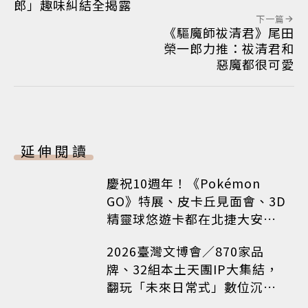
郎」趣味糾結全揭露
下一篇
《驅魔師祓清君》尾田
榮一郎力推：祓清君和
惡魔都很可愛
延伸閱讀
慶祝10週年！《Pokémon
GO》特展、皮卡丘見面會、3D
精靈球悠遊卡都在北捷大安森
林公園站！
2026臺灣文博會／870家品
牌、32組本土天團IP大集結，
翻玩「未來日常式」數位沉浸
體驗