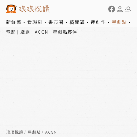
新鮮讀
看聯副
書市圈
藝開罐
迷創作
星劇點
電影
戲劇
ACGN
星劇點夥伴
琅琅悅讀
星劇點
ACGN