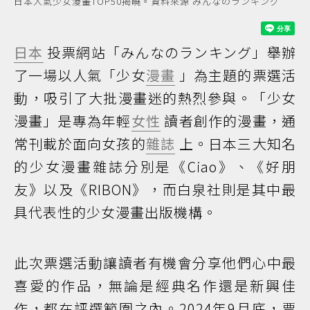
日本人氣少女漫畫TOP50揭曉。資料來源 みんなのランキング
日本
投票網站「みんなのランキング」舉辦
了一場以人氣「少女
漫畫
」為主題的票選活
動，吸引了大批漫畫迷的熱烈參與。「少女
漫畫」是專為年輕
女性
讀者創作的漫畫，通
常刊載於面向女孩的
雜誌
上。日本三大知名
的少女漫畫雜誌分別是《Ciao》、《好朋
友》以及《RIBON》，而白泉社則是其中最
具代表性的少女漫畫出版機構。
此次票選活動讓讀者有機會分享他們心中最
喜愛的作品，無論是經典名作還是新興佳
作，都在評選範圍之內。2024年9月底，票