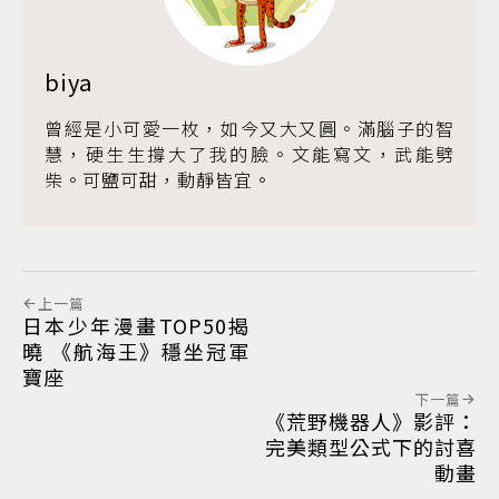
biya
曾經是小可愛一枚，如今又大又圓。滿腦子的智
慧，硬生生撐大了我的臉。文能寫文，武能劈
柴。可鹽可甜，動靜皆宜。
上一篇
日本少年漫畫TOP50揭
曉 《航海王》穩坐冠軍
寶座
下一篇
《荒野機器人》影評：
完美類型公式下的討喜
動畫