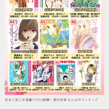
日本人氣少女漫畫TOP50揭曉。資料來源 みんなのランキング