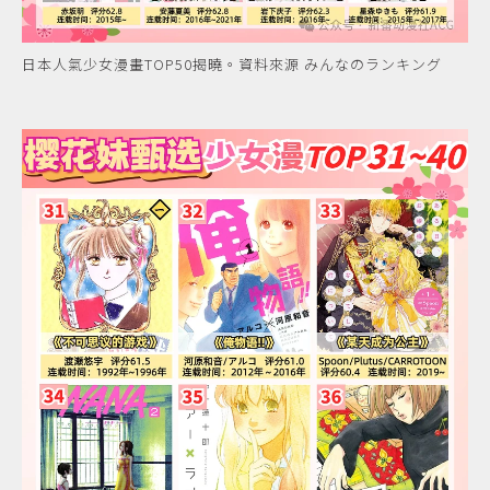
日本人氣少女漫畫TOP50揭曉。資料來源 みんなのランキング