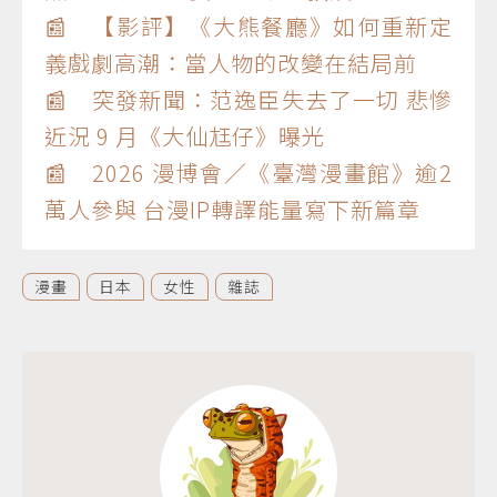
📰 【影評】《大熊餐廳》如何重新定
義戲劇高潮：當人物的改變在結局前
📰 突發新聞：范逸臣失去了一切 悲慘
近況 9 月《大仙尪仔》曝光
📰 2026 漫博會／《臺灣漫畫館》逾2
萬人參與 台漫IP轉譯能量寫下新篇章
漫畫
日本
女性
雜誌