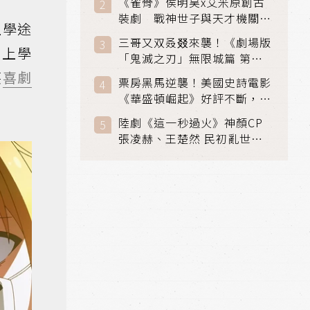
《雀骨》侯明昊x艾米原創古
裝劇 戰神世子與天才機關師
上學途
聯手攻克身世之謎
三哥又双叒叕來襲！《劇場版
常上學
「鬼滅之刃」無限城篇 第一
章》 七月首登串流平台
笑
喜劇
票房黑馬逆襲！美國史詩電影
《華盛頓崛起》好評不斷，輾
壓《玩具總動員5》、《超少
陸劇《這一秒過火》神顏CP
女》
張凌赫、王楚然 民初亂世、
家仇國難也要大談禁忌叔嫂戀