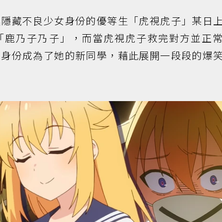
述隱藏不良少女身份的優等生「虎視虎子」某日
「鹿乃子乃子」，而當虎視虎子救完對方並正
的身份成為了她的新同學，藉此展開一段段的爆