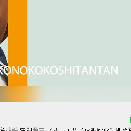
名
改編
電視
動畫
《鹿乃子乃子虎視眈眈》即將