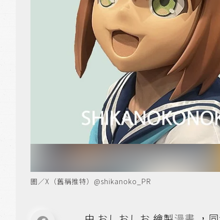
圖／X（舊稱推特）@shikanoko_PR
由 おしおしお 繪製
漫畫
，同