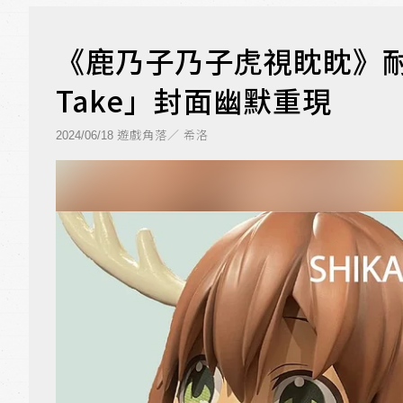
《鹿乃子乃子虎視眈眈》耐久版
Take」封面幽默重現
遊戲角落／ 希洛
2024/06/18