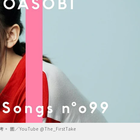
。 圖／YouTube @The_FirstTake