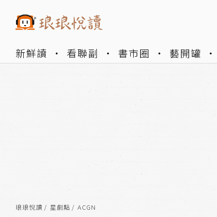
新鮮讀
看聯副
書市圈
藝開罐
琅琅悅讀
星劇點
ACGN