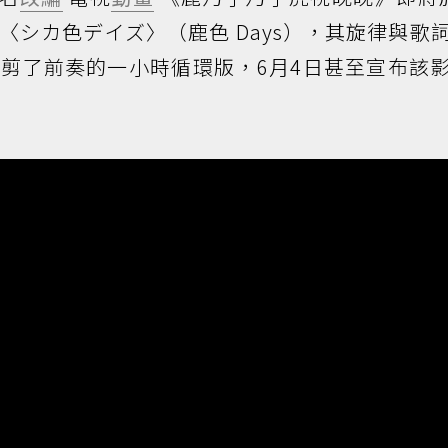
〈シカ色デイズ〉（鹿色 Days），其旋律與歌
剪了前奏的一小時循環版，6月4日甚至宣布該