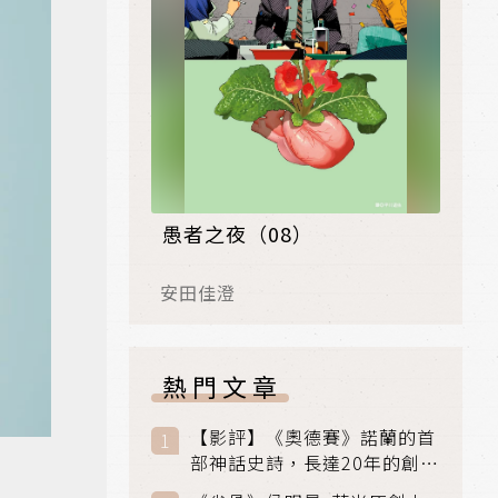
愚者之夜（08）
安田佳澄
熱門文章
【影評】《奧德賽》諾蘭的首
部神話史詩，長達20年的創傷
與贖罪之旅