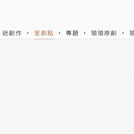
迷創作
星劇點
專題
琅琅原創