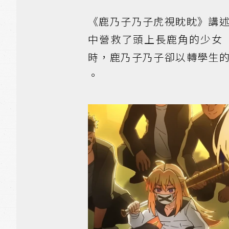
《鹿乃子乃子虎視眈眈》講
中營救了頭上長鹿角的少女
時，鹿乃子乃子卻以轉學生
。