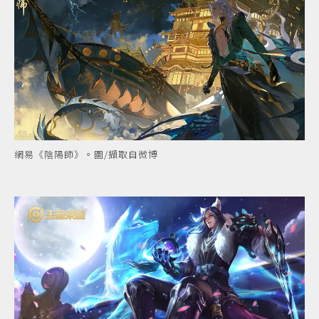
網易《陰陽師》。圖/擷取自微博