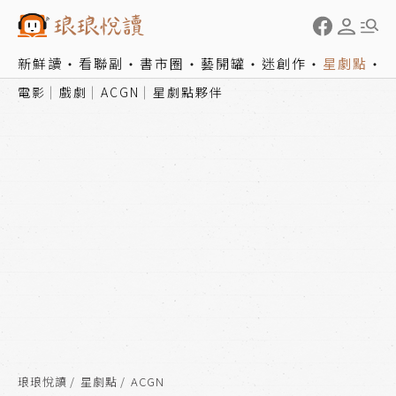
新鮮讀
看聯副
書市圈
藝開罐
迷創作
星劇點
電影
戲劇
ACGN
星劇點夥伴
琅琅悅讀
星劇點
ACGN