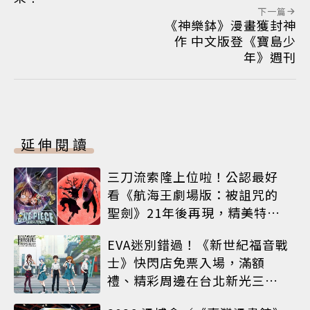
下一篇
《神樂鉢》漫畫獲封神
作 中文版登《寶島少
年》週刊
延伸閱讀
三刀流索隆上位啦！公認最好
看《航海王劇場版：被詛咒的
聖劍》21年後再現，精美特典
海報必收藏
EVA迷別錯過！《新世紀福音戰
士》快閃店免票入場，滿額
禮、精彩周邊在台北新光三越
A8限時登場