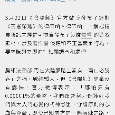
3月22日《陰陽師》官方微博發布了針對
《王者榮耀》的律師函。律師函中，網易指
責騰訊未經許可擅自發布了涉嫌
侵權
的遊戲
素材，涉及
著作權
侵權和不正當競爭行為，
要求騰訊立即進行相關調查和處理。
騰訊
法務部
門在大陸網路上素有「南山必勝
客」之稱，戰績驕人。但《陰陽師》絲毫沒
有露怯，官方微博表示：「哪怕只有
0.00001%的希望，我們都會努力保護好我
們與大人們心愛的式神崽崽，守護原創的心
血與尊嚴...即使已知前方是一條荊棘之路，