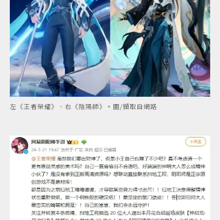
左《王者榮耀》、右《陰陽師》。圖/擷取自網路