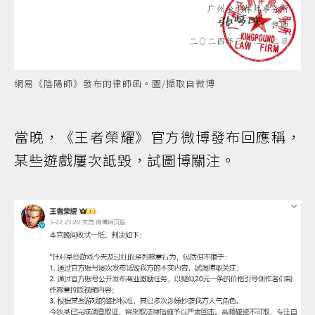
網易《陰陽師》發布的律師函。圖/擷取自微博
當晚，《王者榮耀》官方微博發布回應稱，
某些遊戲屢次詆毀，試圖博關注。