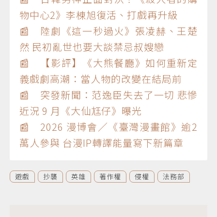
物中心2》李棟旭復活、打戲再升級
📰 陸劇《這一秒過火》張凌赫、王楚
然 民初亂世也要大談禁忌叔嫂戀
📰 【影評】《大熊餐廳》如何重新定
義戲劇高潮：當人物的改變在結局前
📰 突發新聞：范逸臣失去了一切 悲慘
近況 9 月《大仙尪仔》曝光
📰 2026 漫博會／《臺灣漫畫館》逾2
萬人參與 台漫IP轉譯能量寫下新篇章
遊戲
抄襲
英雄
著作權
侵權
法務部