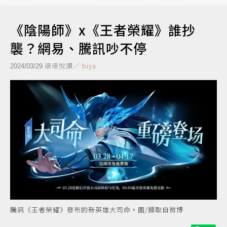
《陰陽師》x《王者榮耀》誰抄
襲？網易、騰訊吵不停
琅琅悅讀／
biya
2024/03/29
騰訊《王者榮耀》發布的新英雄大司命。圖/擷取自微博