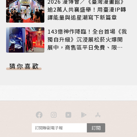
2026 漫博會／《臺灣漫畫館》
逾2萬人共襄盛舉！用臺漫IP轉
譯能量與追星潮寫下新篇章
143億神作降臨！全台首場《我
獨自升級》沉浸展松菸火爆開
展中，商售區平日免費、限定
周邊搶先看
猜你喜歡
訂閱