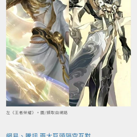
左《王者榮耀》。圖/擷取自網路
網易、騰訊 兩大巨頭隔空互懟