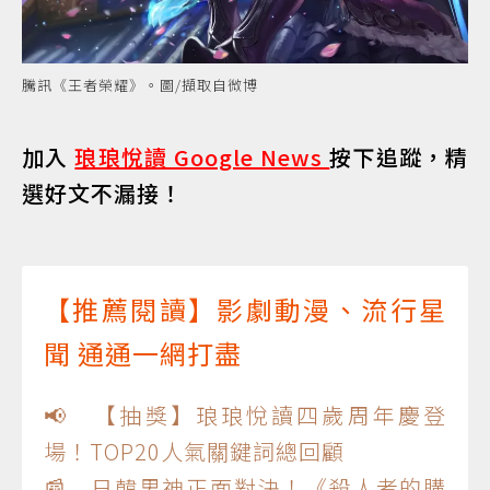
騰訊《王者榮耀》。圖/擷取自微博
加入
琅琅悅讀 Google News
按下追蹤，精
選好文不漏接！
【推薦閱讀】影劇動漫、流行星
聞 通通一網打盡
📢 【抽獎】琅琅悅讀四歲周年慶登
場！TOP20人氣關鍵詞總回顧
📰 日韓男神正面對決！《殺人者的購