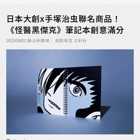
日本大創x手塚治虫聯名商品！
《怪醫黑傑克》筆記本創意滿分
聯合新聞網／ 遊戲角落 玄軒軒
2023/09/02