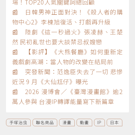
場！TOP20人氣關鍵詞總回顧
📰 日韓男神正面對決！《殺人者的購
物中心2》李棟旭復活、打戲再升級
📰 陸劇《這一秒過火》張凌赫、王楚
然 民初亂世也要大談禁忌叔嫂戀
📰 【影評】《大熊餐廳》如何重新定
義戲劇高潮：當人物的改變在結局前
📰 突發新聞：范逸臣失去了一切 悲慘
近況 9 月《大仙尪仔》曝光
📰 2026 漫博會／《臺灣漫畫館》逾2
萬人參與 台漫IP轉譯能量寫下新篇章
手塚治虫
聯名商品
漫畫
動畫
IP
日本