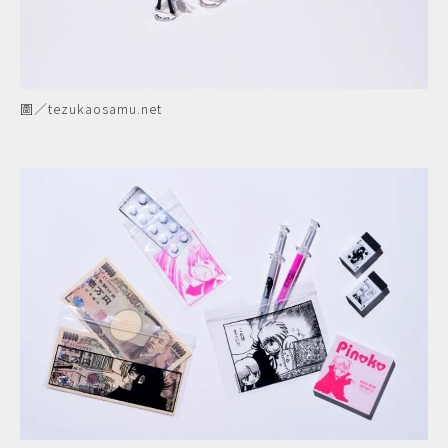
圖／tezukaosamu.net