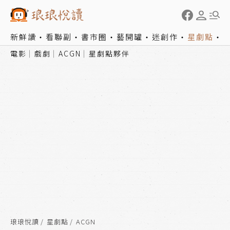
新鮮讀
看聯副
書市圈
藝開罐
迷創作
星劇點
電影
戲劇
ACGN
星劇點夥伴
琅琅悅讀
星劇點
ACGN