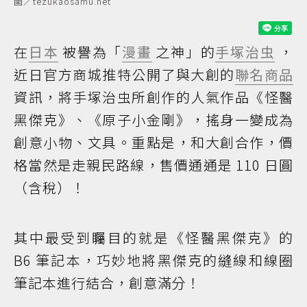
圖／tezukaosamu.net
在
日本
被譽為「
漫畫
之神」的
手塚治虫
，
近日官方商城推特公開了與大創的
聯名商品
資訊，將手塚治虫所創作的人氣作品《怪醫
黑傑克》、《原子小金剛》，搖身一變成為
創意小物、文具。重點是，和大創合作，價
格當然是走親民路線，售價通通是 110 日圓
（含稅）！
其中最受到矚目的就是《怪醫黑傑克》的
B6 筆記本，巧妙地將黑傑克的縫線和線圈
筆記本進行結合，創意滿分！