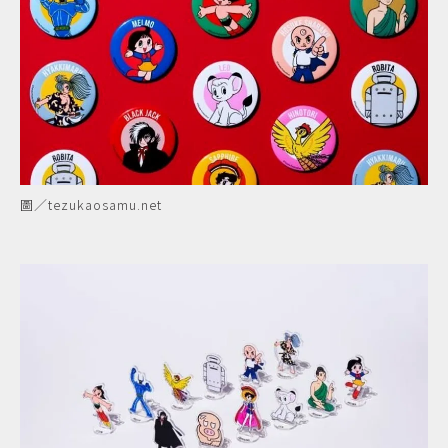
圖／tezukaosamu.net