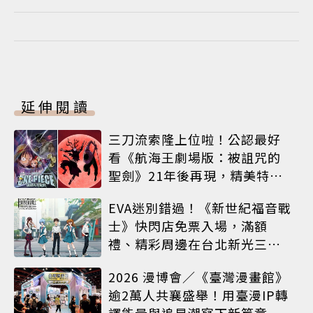
延伸閱讀
三刀流索隆上位啦！公認最好
看《航海王劇場版：被詛咒的
聖劍》21年後再現，精美特典
海報必收藏
EVA迷別錯過！《新世紀福音戰
士》快閃店免票入場，滿額
禮、精彩周邊在台北新光三越
A8限時登場
2026 漫博會／《臺灣漫畫館》
逾2萬人共襄盛舉！用臺漫IP轉
譯能量與追星潮寫下新篇章