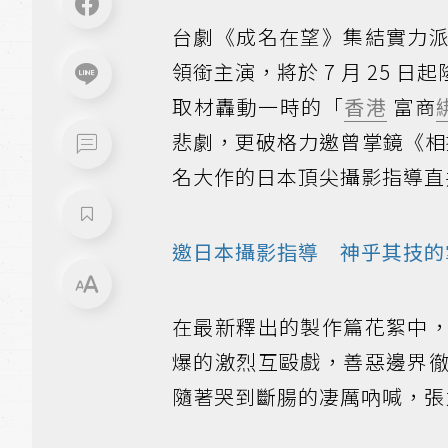
台劇《成名在望》集結實力
領銜主演，將於 7 月 25
取材轟動一時的「
香港
富商
悲劇，更破格力邀曾掌鏡《相
名大作的日本頂尖攝影指導直
邀日本攝影指導 神乎其技的
在最新釋出的製作篇花絮中
爆的激烈互毆戲，善惡邊界
隨著哭到斷腸的凄厲吶喊，張