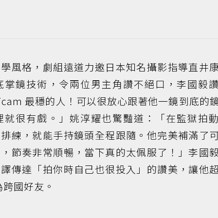
美學風格，劇組遠道力邀日本知名攝影指導直井
底掌鏡技術，令兩位男主角讚不絕口，李國毅
dicam 最穩的人！可以很放心跟著他一鏡到底的
裡就很有戲。」姚淳耀也驚豔道：「在監獄拍
次排練，就能手持鏡頭全程跟隨。他完美補滿了
位，節奏非常順暢，當下真的太佩服了！」李國
翻譯傳達「拍你時自己也很投入」的讚美，讓他
成為跨國好友。