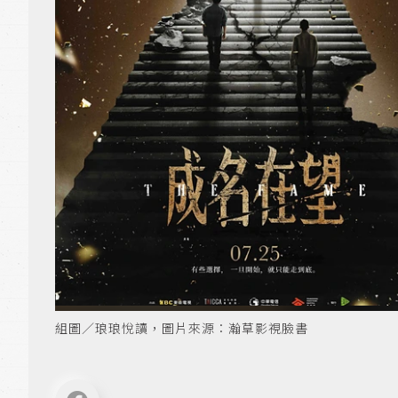
組圖／琅琅悅讀，圖片來源：瀚草影視臉書