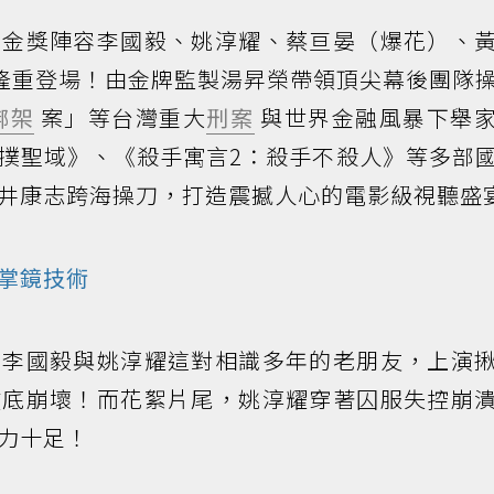
派金獎陣容李國毅、姚淳耀、蔡亘晏（爆花）、
 日起隆重登場！由金牌監製湯昇榮帶領頂尖幕後團隊
綁架
案」等台灣重大
刑案
與世界金融風暴下舉
撲聖域》、《殺手寓言2：殺手不殺人》等多部
井康志跨海操刀，打造震撼人心的電影級視聽盛
掌鏡技術
，李國毅與姚淳耀這對相識多年的老朋友，上演
徹底崩壞！而花絮片尾，姚淳耀穿著囚服失控崩
力十足！