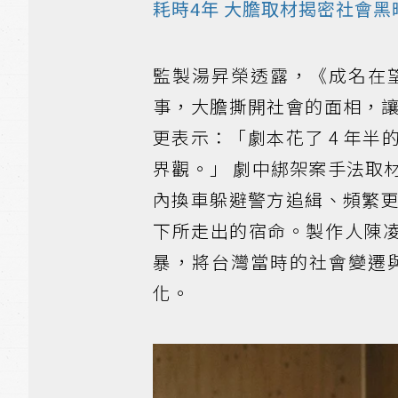
耗時4年 大膽取材揭密社會黑
監製湯昇榮透露，《成名在
事，大膽撕開社會的面相，
更表示：「劇本花了 4 年
界觀。」 劇中綁架案手法取
內換車躲避警方追緝、頻繁
下所走出的宿命。製作人陳凌
暴，將台灣當時的社會變遷
化。