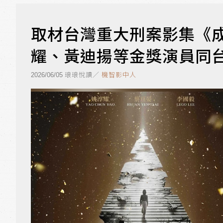
取材台灣重大刑案影集《成
耀、黃迪揚等金獎演員同
琅琅悅讀／
機智影中人
2026/06/05