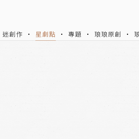
迷創作
星劇點
專題
琅琅原創