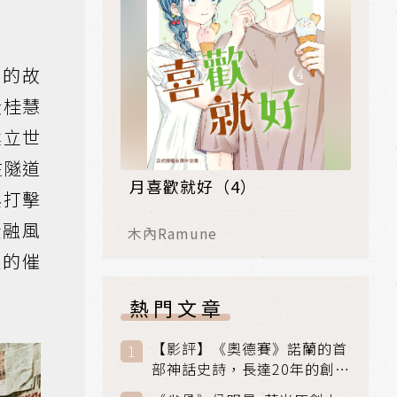
知的故
黃桂慧
建立世
在隧道
月喜歡就好（4）
與打擊
金融風
木內Ramune
性的催
熱門文章
【影評】《奧德賽》諾蘭的首
部神話史詩，長達20年的創傷
與贖罪之旅