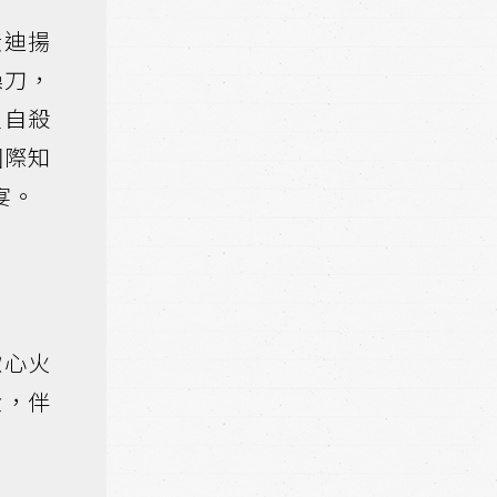
黃迪揚
操刀，
家自殺
國際知
宴。
揪心火
潰，伴