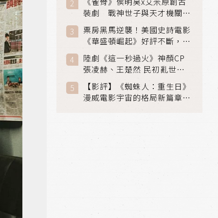
《雀骨》侯明昊x艾米原創古
裝劇 戰神世子與天才機關師
聯手攻克身世之謎
票房黑馬逆襲！美國史詩電影
《華盛頓崛起》好評不斷，輾
壓《玩具總動員5》、《超少
陸劇《這一秒過火》神顏CP
女》
張凌赫、王楚然 民初亂世、
家仇國難也要大談禁忌叔嫂戀
【影評】《蜘蛛人：重生日》
漫威電影宇宙的格局新篇章，
在面罩之下找到自我救贖的成
長