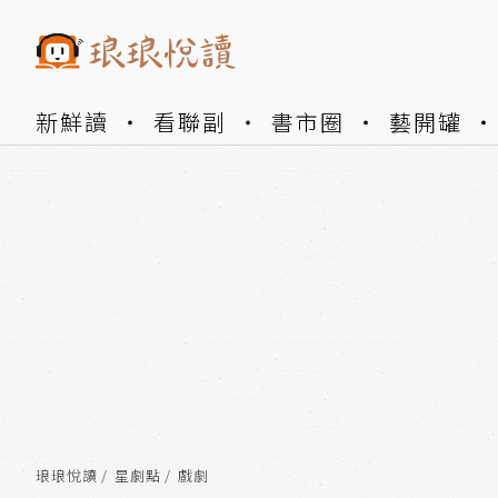
新鮮讀
看聯副
書市圈
藝開罐
琅琅悅讀
星劇點
戲劇