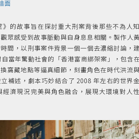
暗面
望》的故事旨在探討重大刑案背後那些不為人
讓觀眾感受到故事脈動與自身息息相關。製作人
半的時間，以刑事案件背景一個一個去濃縮討論，
材自當年驚動社會的「香港富商綁架案」，包含
更換窩藏地點等逼真細節，刻畫角色在時代洪流
立補述，劇本巧妙結合了 2008 年左右的世界
與經濟現況完美與角色融合，展現大環境對人