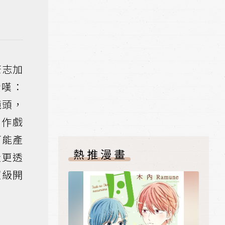
康志加
讚嘆：
鏡頭，
動作戲
可能產
熱推漫畫
毅更透
超級開