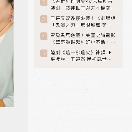
《雀骨》侯明昊x艾米原創古
裝劇 戰神世子與天才機關師
聯手攻克身世之謎
三哥又双叒叕來襲！《劇場版
「鬼滅之刃」無限城篇 第一
章》 七月首登串流平台
票房黑馬逆襲！美國史詩電影
《華盛頓崛起》好評不斷，輾
壓《玩具總動員5》、《超少
陸劇《這一秒過火》神顏CP
女》
張凌赫、王楚然 民初亂世、
家仇國難也要大談禁忌叔嫂戀