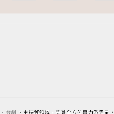
影、
戲劇
、主持等領域，榮登全方位實力派男星