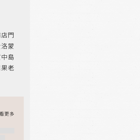
商店門
費洛蒙
演中島
結果老