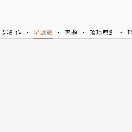
迷創作
星劇點
專題
琅琅原創