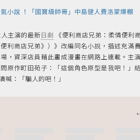
人氣
小說
！「國寶級帥哥」中島健人費洛蒙爆棚
健人主演的最新
日劇
《便利商店兄弟：柔情便利
《便利商店兄弟》）》改編同名小說，描述充滿
羅場，資深店員藉此畫成漫畫在網路上連載。主
自問原作町田苑子：「這個角色原型是我吧！」
潰喊：「騙人的吧！」