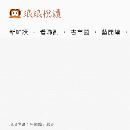
新鮮讀
看聯副
書市圈
藝開罐
琅琅悅讀
星劇點
戲劇