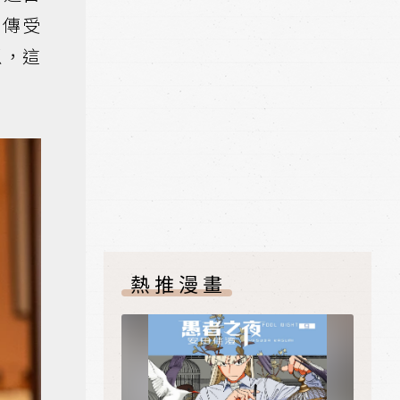
宣傳受
似，這
熱推漫畫