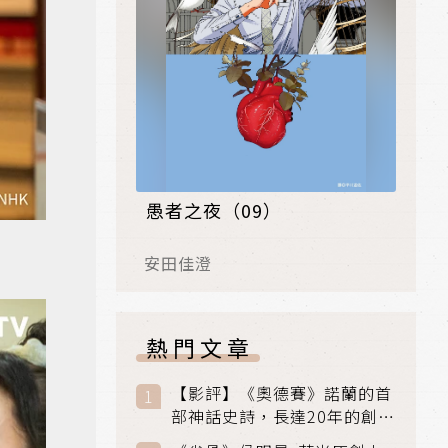
愚者之夜（09）
安田佳澄
熱門文章
【影評】《奧德賽》諾蘭的首
部神話史詩，長達20年的創傷
與贖罪之旅