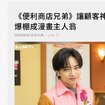
《便利商店兄弟》讓顧客神
爆棚成漫畫主人翁
琅琅悅讀／
LINE TV
2026/04/30