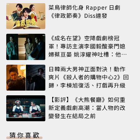
菜鳥律師化身 Rapper 日劇
《律政節奏》Diss連發
《成名在望》空降戲劇榜冠
軍！專訪主演李國毅酸豪門媳
婦蔡亘晏 姚淳耀神吐槽：他永
遠升不了官
日韓兩大男神正面對決！動作
爽片《殺人者的購物中心2》回
歸，李棟旭復活、打戲再升級
【影評】《大熊餐廳》如何重
新定義戲劇高潮：當人物的改
變發生在結局之前
猜你喜歡