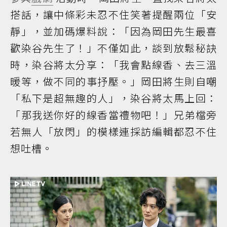
搭話，讓中條彩未忍不住笑著提醒兩位「安
靜」，並加碼爆料說：「因為岡田先生最喜
歡染谷先生了！」不僅如此，談到放鬆秘訣
時，染谷將太分享：「我會點線香、去三溫
暖等，做不同的事抒壓。」岡田將生則自嘲
「私下是超無趣的人」，染谷將太馬上回：
「那我送你好的線香當禮物吧！」兄弟檔旁
若無人「放閃」的模樣連採訪編輯都忍不住
想吐槽。