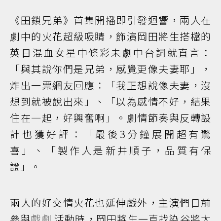
《田鎖兄弟》首集開播即引發迴響，兩人在
劇中的火花超級吸睛，飾演岡田將生搭檔的
英日混血女星中條彩未劇中台詞就直言：
「與其說你們是兄弟，感覺更像夫妻耶」，
炸出一票網友回應：「我正想說像夫妻，沒
想到就被說出來」、「以為感情不好，結果
住在一起，好興奮啊」。劇情節奏與反轉設
計也獲好評：「最後3分鐘展開超有驚
喜」、「製作人是新井順子，品質有保
證」。
兩人的好交情火花也延伸戲外，主演們日前
參與
戲劇
活動時，岡田將生一直找染谷將太