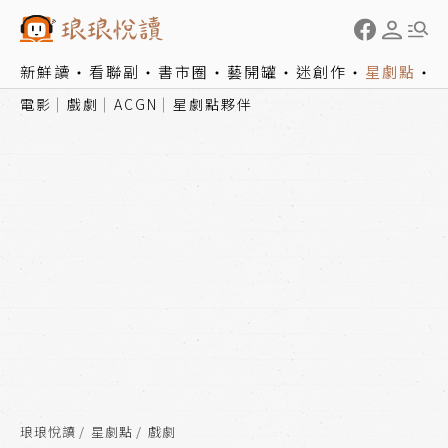
新鮮讀
看聯副
書市圈
藝開罐
迷創作
星劇點
電影
戲劇
ACGN
星劇點夥伴
琅琅悅讀
星劇點
戲劇