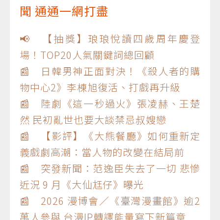
聞 通通一網打盡
📢 【抽獎】琅琅悅讀四歲周年慶登
場！TOP20人氣關鍵詞總回顧
📰 日韓男神正面對決！《殺人者的購
物中心2》李棟旭復活、打戲再升級
📰 陸劇《這一秒過火》張凌赫、王楚
然 民初亂世也要大談禁忌叔嫂戀
📰 【影評】《大熊餐廳》如何重新定
義戲劇高潮：當人物的改變在結局前
📰 突發新聞：范逸臣失去了一切 悲慘
近況 9 月《大仙尪仔》曝光
📰 2026 漫博會／《臺灣漫畫館》逾2
萬人參與 台漫IP轉譯能量寫下新篇章