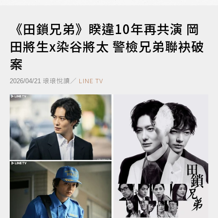
《田鎖兄弟》睽違10年再共演 岡
田將生x染谷將太 警檢兄弟聯袂破
案
琅琅悅讀／
LINE TV
2026/04/21