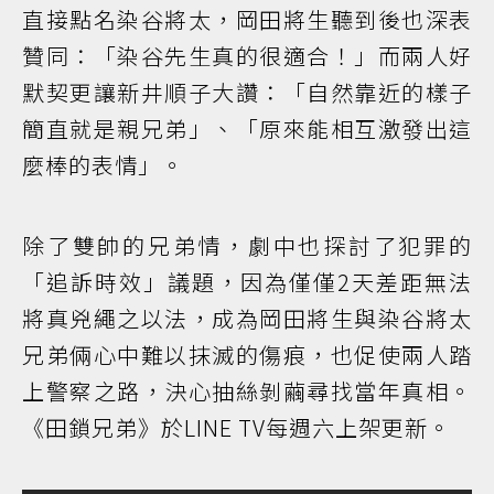
直接點名染谷將太，岡田將生聽到後也深表
贊同：「染谷先生真的很適合！」而兩人好
默契更讓新井順子大讚：「自然靠近的樣子
簡直就是親兄弟」、「原來能相互激發出這
麼棒的表情」。
除了雙帥的兄弟情，劇中也探討了犯罪的
「追訴時效」議題，因為僅僅2天差距無法
將真兇繩之以法，成為岡田將生與染谷將太
兄弟倆心中難以抹滅的傷痕，也促使兩人踏
上警察之路，決心抽絲剝繭尋找當年真相。
《田鎖兄弟》於LINE TV每週六上架更新。