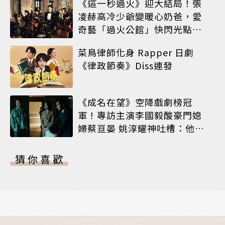
《這一秒過火》迎大結局！張
凌赫高冷少爺變暖心奶爸，愛
奇藝「過火公館」快閃光點台
北
菜鳥律師化身 Rapper 日劇
《律政節奏》Diss連發
《成名在望》空降戲劇榜冠
軍！專訪主演李國毅酸豪門媳
婦蔡亘晏 姚淳耀神吐槽：他永
遠升不了官
猜你喜歡