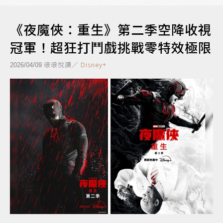
《夜魔俠：重生》第二季空降收視
冠軍！超狂打鬥戲挑戰零特效極限
琅琅悅讀／
Disney+
2026/04/09