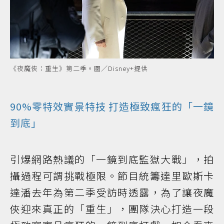
《夜魔俠：重生》第二季。圖／Disney+提供
90%零特效實景特技 打造極致瘋狂的「一鏡
到底」
引爆網路熱議的「一鏡到底監獄大戰」，拍
攝過程可謂挑戰極限。節目統籌達里歐斯卡
達潘去年為第二季受訪時透露，為了讓夜魔
俠迎來真正的「重生」，團隊決心打造一段