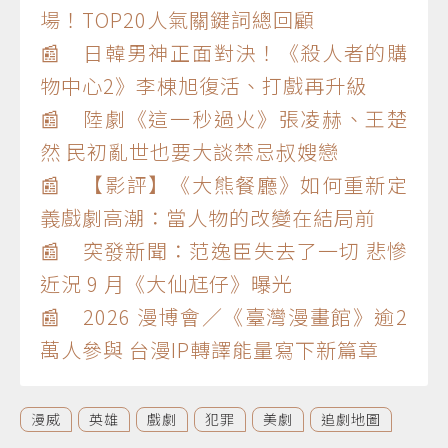
場！TOP20人氣關鍵詞總回顧
📰 日韓男神正面對決！《殺人者的購
物中心2》李棟旭復活、打戲再升級
📰 陸劇《這一秒過火》張凌赫、王楚
然 民初亂世也要大談禁忌叔嫂戀
📰 【影評】《大熊餐廳》如何重新定
義戲劇高潮：當人物的改變在結局前
📰 突發新聞：范逸臣失去了一切 悲慘
近況 9 月《大仙尪仔》曝光
📰 2026 漫博會／《臺灣漫畫館》逾2
萬人參與 台漫IP轉譯能量寫下新篇章
漫威
英雄
戲劇
犯罪
美劇
追劇地圖