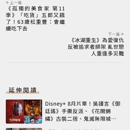
上一篇
《孤獨的美食家 第11
季》「吃貨」五郎又餓
了！63歲松重豐：會繼
續吃下去
下一篇
《冰湖重生》為愛復仇
反被追求者綁架 亂世戀
人重逢多災難
延伸閱讀
Disney+ 8月片單！吳謹言《御
廷謠》手撕反派、《花開錦
繡》古裝二搭、鬼滅無限城震
撼上線