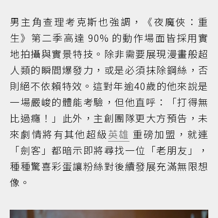
男主角查理考克斯也強調，《夜魔俠：重
生》第二季高達 90% 的動作場面皆採用實
地拍攝與實景特技。除非需要展現漫畫般超
人類的瞬間爆發力，或是必須抹除鋼絲，否
則絕不依賴特效。這對年逾40歲的他來說是
一場嚴峻的體能考驗，但他直呼：「打得無
比過癮！」此外，主創團隊更大方預告，未
來劇情將有其他超級
英雄
重磅加盟，就連
「劍客」都暗示即將尋找一位「老朋友」，
種種驚喜彩蛋讓粉絲對後續發展充滿無限想
像。