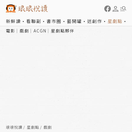
新鮮讀
看聯副
書市圈
藝開罐
迷創作
星劇點
電影
戲劇
ACGN
星劇點夥伴
琅琅悅讀
星劇點
戲劇