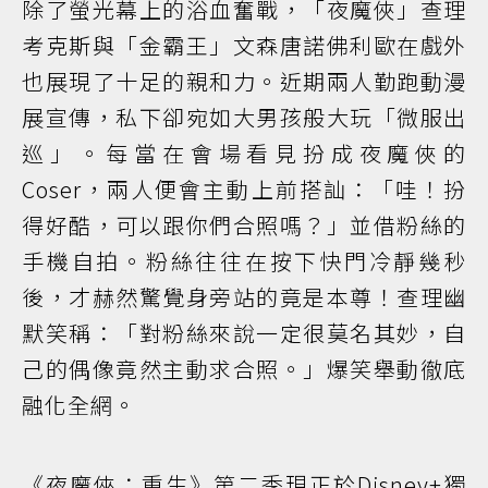
除了螢光幕上的浴血奮戰，「夜魔俠」查理
考克斯與「金霸王」文森唐諾佛利歐在戲外
也展現了十足的親和力。近期兩人勤跑動漫
展宣傳，私下卻宛如大男孩般大玩「微服出
巡」。每當在會場看見扮成夜魔俠的
Coser，兩人便會主動上前搭訕：「哇！扮
得好酷，可以跟你們合照嗎？」並借粉絲的
手機自拍。粉絲往往在按下快門冷靜幾秒
後，才赫然驚覺身旁站的竟是本尊！查理幽
默笑稱：「對粉絲來說一定很莫名其妙，自
己的偶像竟然主動求合照。」爆笑舉動徹底
融化全網。
《夜魔俠：重生》第二季現正於Disney+獨