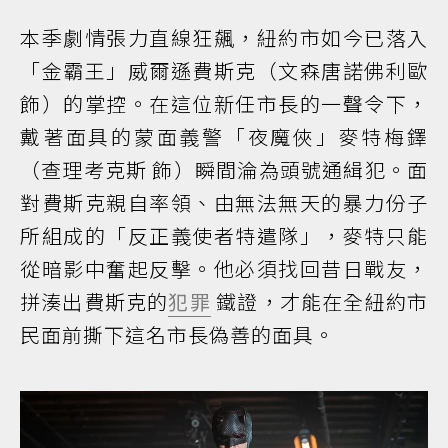
本季劇情張力直線狂飆，紐約市如今已落入
「金霸王」威爾遜費斯克（文森唐諾佛利歐
飾）的掌控。在這位新任市長的一聲令下，
戴著面具的蒙面義警「夜魔俠」麥特梅鐸
（查理考克斯 飾）瞬間淪為頭號通緝犯。面
對費斯克親自率領、由無法無天的暴力份子
所組成的「反正義使者特遣隊」，麥特只能
從暗影中奮起反擊。他必須找回昔日戰友，
拼湊出費斯克的
犯罪
鐵證，才能在全紐約市
民面前撕下這名市長偽善的面具。