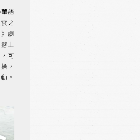
得華語
《雲之
玉》劇
凌赫土
中，可
不捨，
感動。