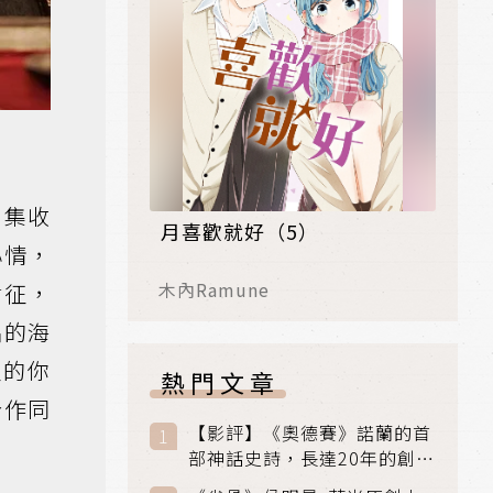
劇集收
月喜歡就好（5）
心情，
木內Ramune
謝征，
拙的海
征的你
熱門文章
合作同
【影評】《奧德賽》諾蘭的首
部神話史詩，長達20年的創傷
與贖罪之旅