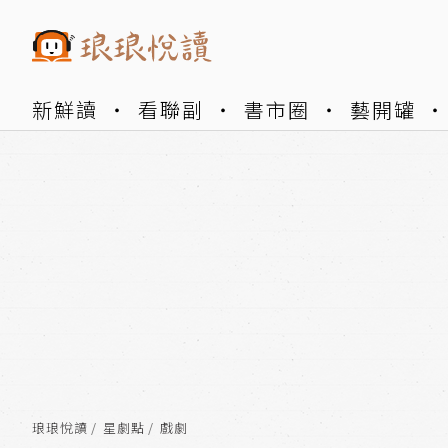
新鮮讀
看聯副
書市圈
藝開罐
琅琅悅讀
星劇點
戲劇