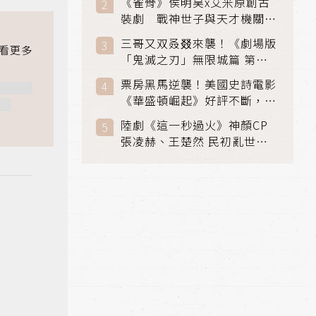
《雀骨》侯明昊x艾米原創古
裝劇 戰神世子與天才機關師
聯手攻克身世之謎
三哥又双叒叕來襲！《劇場版
「鬼滅之刃」無限城篇 第一
章》 七月首登串流平台
票房黑馬逆襲！美國史詩電影
《華盛頓崛起》好評不斷，輾
壓《玩具總動員5》、《超少
陸劇《這一秒過火》神顏CP
女》
張凌赫、王楚然 民初亂世、
家仇國難也要大談禁忌叔嫂戀