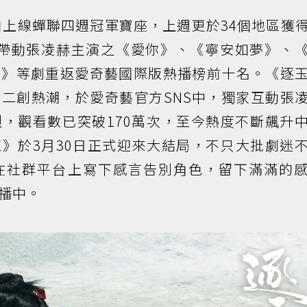
上線蟬聯四週冠軍寶座，上週更於34個地區獲
也帶動張凌赫主演之《愛你》、《寧安如夢》、
常》等劇重返愛奇藝國際版熱播榜前十名。《逐
二創熱潮，於愛奇藝官方SNS中，獨家互動張
，觀看數已突破170萬次，至今熱度不斷飆升
》於3月30日正式迎來大結局，不只大批劇迷
在社群平台上寫下感言告別角色，留下滿滿的
播中。