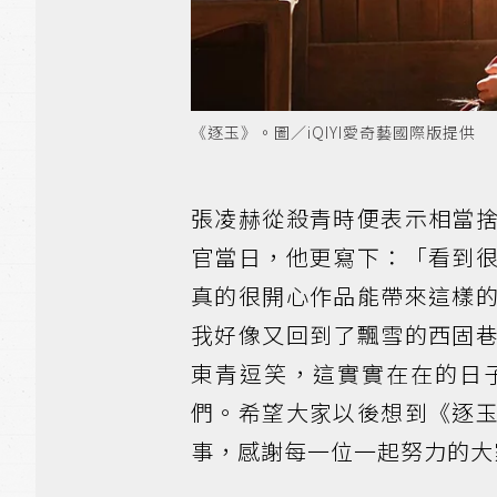
《逐玉》。圖／iQIYI愛奇藝國際版提供
張凌赫從殺青時便表示相當
官當日，他更寫下：「看到
真的很開心作品能帶來這樣
我好像又回到了飄雪的西固
東青逗笑，這實實在在的日
們。希望大家以後想到《逐
事，感謝每一位一起努力的大