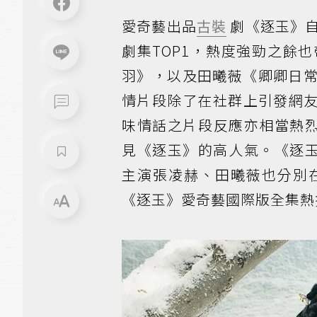
愛奇藝出品
古裝
劇《逐玉》自
劇集TOP1，熱度強勁之餘
羽》，以及田曦薇《卿卿日
情片段除了在社群上引發網友
味情話之片段反應亦相當熱烈
見《逐玉》的高人氣。《逐玉
主演張凌赫、田曦薇也分別
《逐玉》愛奇藝國際版全集熱