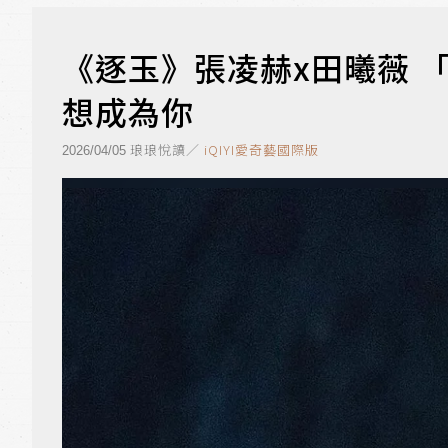
《逐玉》張凌赫x田曦薇 
想成為你
琅琅悅讀／
iQIYI愛奇藝國際版
2026/04/05