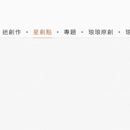
迷創作
星劇點
專題
琅琅原創