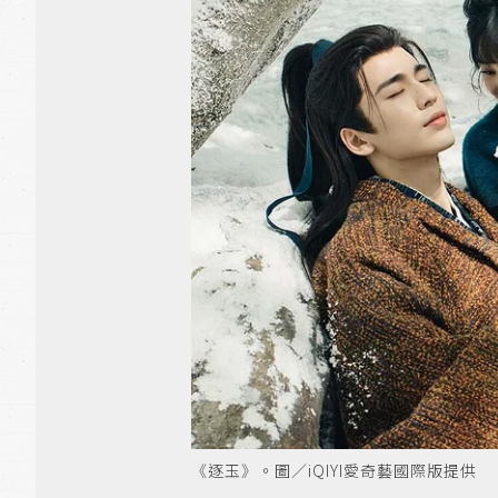
《逐玉》。圖／iQIYI愛奇藝國際版提供