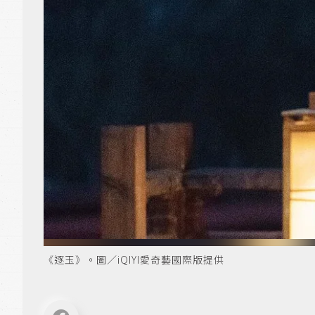
《逐玉》。圖／iQIYI愛奇藝國際版提供