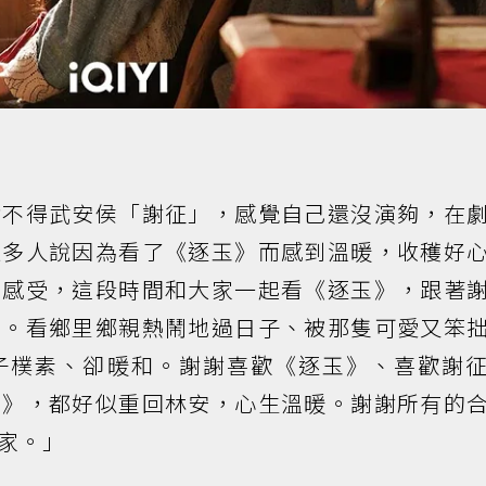
捨不得武安侯「謝征」，感覺自己還沒演夠，在
很多人說因為看了《逐玉》而感到溫暖，收穫好
的感受，這段時間和大家一起看《逐玉》，跟著
巷。看鄉里鄉親熱鬧地過日子、被那隻可愛又笨
子樸素、卻暖和。謝謝喜歡《逐玉》、喜歡謝
玉》，都好似重回林安，心生溫暖。謝謝所有的
家。」