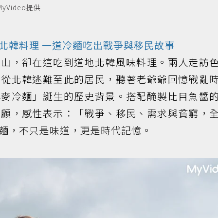
Video提供
北韓料理 一道冷麵吃出戰爭與移民故事
釜山，卻在這吃到道地北韓風味料理。兩人走訪
年從北韓逃難至此的居民，聽著老爺爺回憶戰亂
小麥冷麵」誕生的歷史背景。搭配醃製比目魚醬
主顧，感性表示：「戰爭、移民、需求與貧窮，
麵，不只是味道，更是時代記憶。