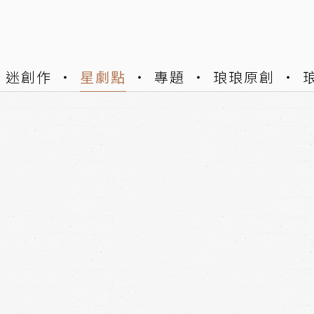
迷創作
星劇點
專題
琅琅原創