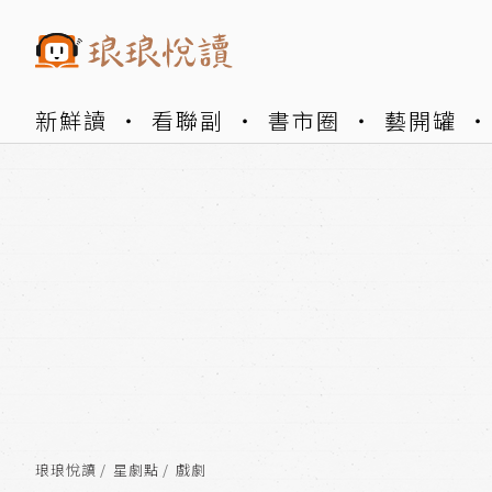
新鮮讀
看聯副
書市圈
藝開罐
琅琅悅讀
星劇點
戲劇