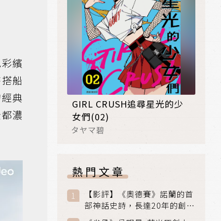
色彩繽
時搭船
的經典
GIRL CRUSH追尋星光的少
全都濃
女們(02)
タヤマ碧
熱門文章
【影評】《奧德賽》諾蘭的首
部神話史詩，長達20年的創傷
與贖罪之旅