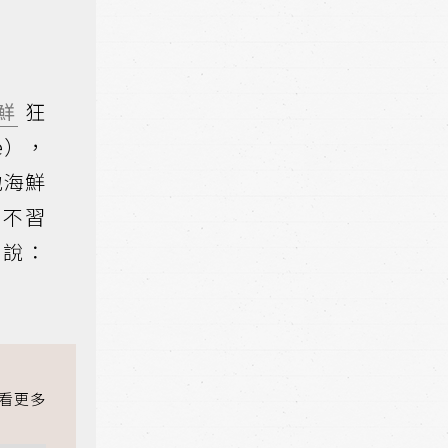
鮮
狂
e），
地海鮮
不習
笑說：