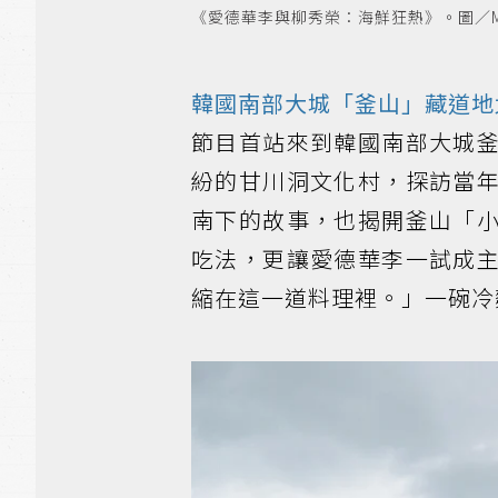
《愛德華李與柳秀榮：海鮮狂熱》。圖／My
韓國南部大城「釜山」藏道地
節目首站來到韓國南部大城
紛的甘川洞文化村，探訪當
南下的故事，也揭開釜山「
吃法，更讓愛德華李一試成
縮在這一道料理裡。」一碗冷