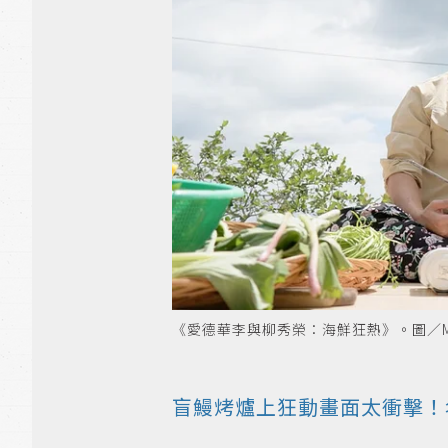
《愛德華李與柳秀榮：海鮮狂熱》。圖／My
盲鰻烤爐上狂動畫面太衝擊！