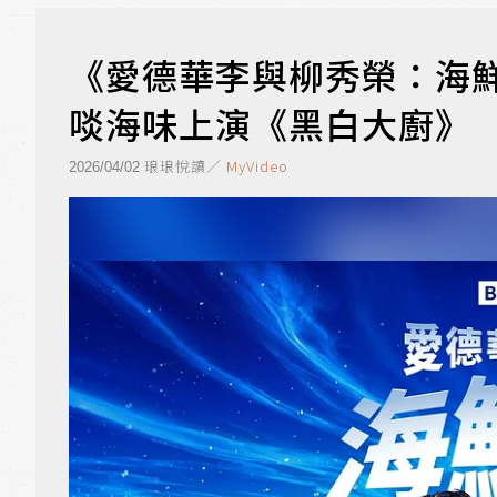
《愛德華李與柳秀榮：海
啖海味上演《黑白大廚》
琅琅悅讀／
MyVideo
2026/04/02