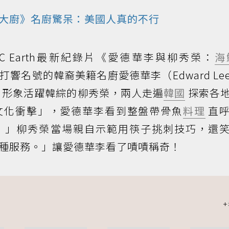
大廚》名廚驚呆：美國人真的不行
BC Earth最新紀錄片《愛德華李與柳秀榮：
海
響名號的韓裔美籍名廚愛德華李（Edward Le
士」形象活躍韓綜的柳秀榮，兩人走遍
韓國
探索各
文化衝擊」，愛德華李看到整盤帶骨魚
料理
直呼
！」柳秀榮當場親自示範用筷子挑刺技巧，還
種服務。」讓愛德華李看了嘖嘖稱奇！