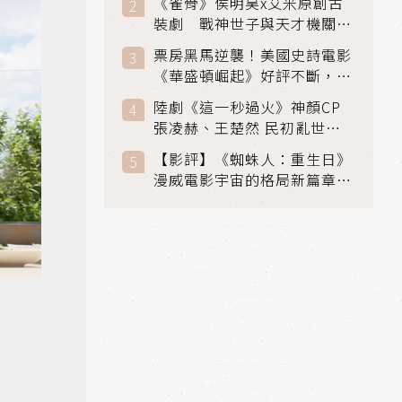
《雀骨》侯明昊x艾米原創古
裝劇 戰神世子與天才機關師
聯手攻克身世之謎
票房黑馬逆襲！美國史詩電影
《華盛頓崛起》好評不斷，輾
壓《玩具總動員5》、《超少
陸劇《這一秒過火》神顏CP
女》
張凌赫、王楚然 民初亂世、
家仇國難也要大談禁忌叔嫂戀
【影評】《蜘蛛人：重生日》
漫威電影宇宙的格局新篇章，
在面罩之下找到自我救贖的成
長