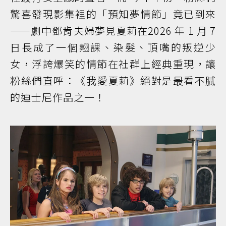
驚喜發現影集裡的「預知夢情節」竟已到來
——劇中鄧肯夫婦夢見夏莉在2026 年 1 月 7
日長成了一個翹課、染髮、頂嘴的叛逆少
女，浮誇爆笑的情節在社群上經典重現，讓
粉絲們直呼：《我愛夏莉》絕對是最看不膩
的迪士尼作品之一！