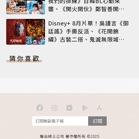
我們的排練》日韓BL心動來
襲、《開火開伙》鄭智善開餐
車、神劇《MIU 404》經典回
Disney+ 8月片單！吳謹言《御
歸
廷謠》手撕反派、《花開錦
繡》古裝二搭、鬼滅無限城震
撼上線
猜你喜歡
訂閱
聯合線上公司 著作權所有 ©2025