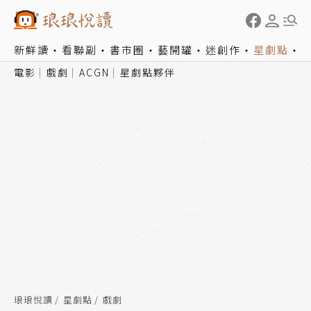
新鮮讀
看聯副
書市圈
藝開罐
迷創作
星劇點
電影
戲劇
ACGN
星劇點夥伴
琅琅悅讀
星劇點
戲劇