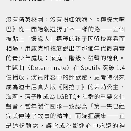
沒有精英校園，沒有粉紅泡泡。《檸檬大嘴
巴》從一開始就選擇了不一樣的路——五個
被貼上「邊緣人」標籤的孩子因留校察看而
相遇，用龐克和搖滾說出了那個年代最真實
的青少年處境：家庭、階級、發聲的權利。
主題曲〈Determinate〉在 Spotify 突破 1.4
億播放；演員陣容中的娜歐蜜·史考特後來
成為迪士尼真人版《阿拉丁》的茉莉公主，
海莉·清子則成為 LGBTQ+ 社群的重要文化
聲音。當年製作團隊一致認為「第一集已經
完美傳達了故事的精神」而婉拒續集——正
是這份執念，讓它成為影迷心中永遠的神