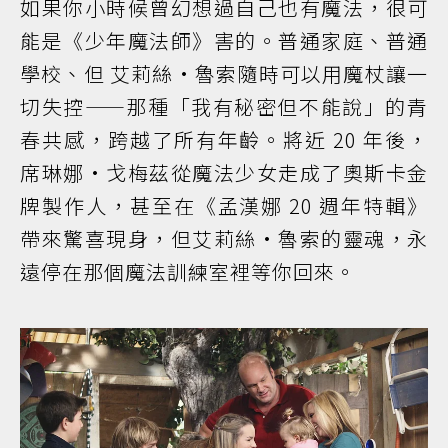
如果你小時候曾幻想過自己也有魔法，很可
能是《少年魔法師》害的。普通家庭、普通
學校、但 艾莉絲·魯索隨時可以用魔杖讓一
切失控——那種「我有秘密但不能說」的青
春共感，跨越了所有年齡。將近 20 年後，
席琳娜·戈梅茲從魔法少女走成了奧斯卡金
牌製作人，甚至在《孟漢娜 20 週年特輯》
帶來驚喜現身，但艾莉絲·魯索的靈魂，永
遠停在那個魔法訓練室裡等你回來。