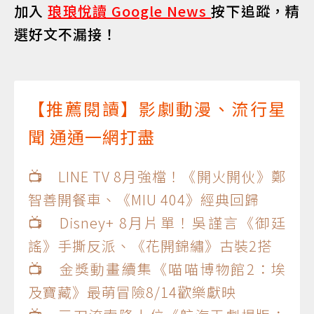
加入
琅琅悅讀 Google News
按下追蹤，精
選好文不漏接！
【推薦閱讀】影劇動漫、流行星
聞 通通一網打盡
📺 LINE TV 8月強檔！《開火開伙》鄭
智善開餐車、《MIU 404》經典回歸
📺 Disney+ 8月片單！吳謹言《御廷
謠》手撕反派、《花開錦繡》古裝2搭
📺 金獎動畫續集《喵喵博物館2：埃
及寶藏》最萌冒險8/14歡樂獻映