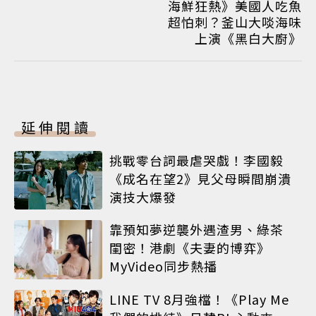
海鮮狂熱》美國人吃魚
超怕刺？釜山大啖海味
上演《黑白大廚》
延伸閱讀
挑戰零台詞最虐哭戲！李國毅
《成名在望2》見父母瞬間崩潰
演技大爆發
靠預知夢逆襲外遇渣男、綠茶
閨密！港劇《夫妻的博弈》
MyVideo同步熱播
LINE TV 8月強檔！《Play Me