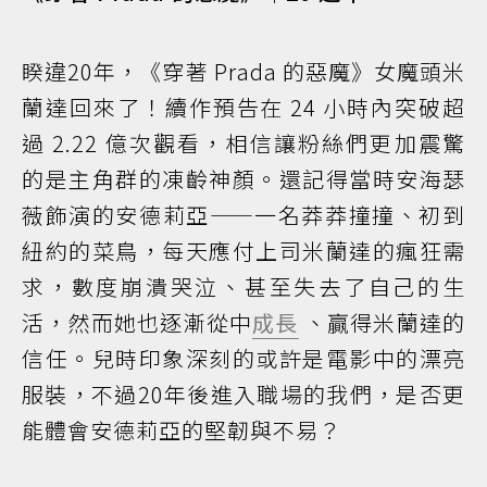
睽違20年，《穿著 Prada 的惡魔》女魔頭米
蘭達回來了！續作預告在 24 小時內突破超
過 2.22 億次觀看，相信讓粉絲們更加震驚
的是主角群的凍齡神顏。還記得當時安海瑟
薇飾演的安德莉亞——一名莽莽撞撞、初到
紐約的菜鳥，每天應付上司米蘭達的瘋狂需
求，數度崩潰哭泣、甚至失去了自己的生
活，然而她也逐漸從中
成長
、贏得米蘭達的
信任。兒時印象深刻的或許是電影中的漂亮
服裝，不過20年後進入職場的我們，是否更
能體會安德莉亞的堅韌與不易？