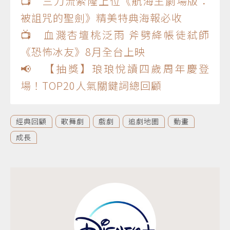
📺 三刀流索隆上位《航海王劇場版：
被詛咒的聖劍》精美特典海報必收
📺 血濺杏壇桃泛雨 斧劈絳帳徒弒師
《恐怖冰友》8月全台上映
📢 【抽獎】琅琅悅讀四歲周年慶登
場！TOP20人氣關鍵詞總回顧
經典回顧
歌舞劇
戲劇
追劇地圖
動畫
成長