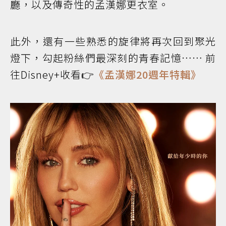
廳，以及傳奇性的孟漢娜更衣室。
此外，還有一些熟悉的旋律將再次回到聚光
燈下，勾起粉絲們最深刻的青春記憶⋯⋯ 前
往Disney+收看👉
《孟漢娜20週年特輯》