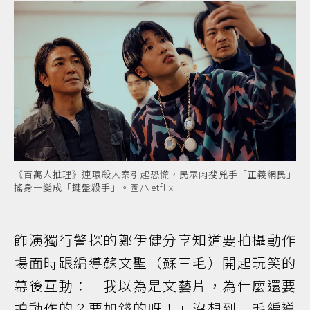
《百萬人推理》連環殺人案引起恐慌，民眾肉搜兇手「正義網民」
搖身一變成「鍵盤殺手」。圖/Netflix
飾演獨行警探的鄭伊健分享知道要拍攝動作
場面時跟編導蘇文聖（蘇三毛）開起玩笑的
幕後互動：「我以為是文藝片，為什麼還要
拍動作的？要加錢的呀！」沒想到三毛編導