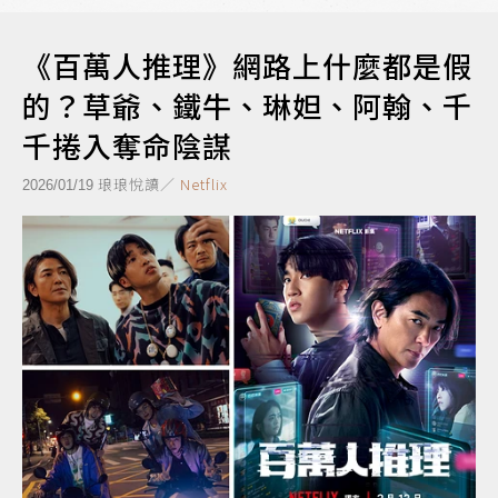
《百萬人推理》網路上什麼都是假
的？草爺、鐵牛、琳妲、阿翰、千
千捲入奪命陰謀
琅琅悅讀／
Netflix
2026/01/19