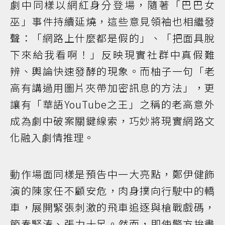
劇中同樣以網紅身分登場，隨著「巴巴女
巫」事件持續延燒，這些意見領袖也相繼發
聲：「網路上什麼都是假的」、「把面具脫
下來給我看啊！」反映現實社群中真假難
辨、輿論快速發酵的現象。而柚子一句「老
高有講過用圖片夾帶加密訊息的方法」，更
讓有「華語YouTube之王」之稱的老高意外
成為劇中破案關鍵線索，巧妙將現實網路文
化融入劇情推理。
動作場面同樣是預告中一大亮點，鄭伊健飾
演的陳家任不顧安危，肉身撲向行駛中的轎
車，展開緊張刺激的飛車追逐與槍戰戲碼，
節奏緊湊、張力十足。然而，即使警方拚盡