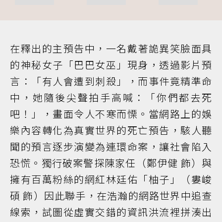
在釋出的主預告中，一名戴著詭異笑臉面具
的神秘女子「巴巴女巫」現身，透過影片預
言：「有人會遭到刺殺」，而事件竟精準命
中，她隨後尖聲拍手高喊：「你們都去死
吧！」，畫面令人不寒而慄。當網路上的娛
樂內容轉化為真實世界的死亡預告，駭人聽
聞的預言逐步演變為連環命案，讓社會陷入
恐慌。獨行破案警探陳家任（鄭伊健 飾）與
擁有百萬粉絲的網紅林廷佑「柚子」（婁峻
碩 飾）因此聯手，在浩瀚的網路世界中追查
線索，試圖從虛實交錯的資訊洪流裡拼湊出