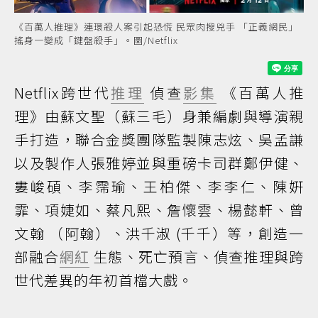
《百萬人推理》連環殺人案引起恐慌 民眾肉搜兇手 「正義網民」
搖身一變成「鍵盤殺手」。圖/Netflix
Netflix跨世代
推理
偵查
影集
《百萬人推
理》由蘇文聖（蘇三毛）身兼編劇與導演親
手打造，聯合金獎團隊監製陳志炫、吳孟謙
以及製作人張雅婷並與重磅卡司群鄭伊健、
婁峻碩、李霈瑜、王柏傑、李李仁、陳姸
霏、項婕如、蔡凡熙、詹懷雲、楊懿軒、曾
文翰 （阿翰）、洪千淑 (千千）等，創造一
部融合
網紅
生態、死亡預言、偵查推理與跨
世代差異的年初首檔大戲。