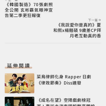
《韓國製造》70張劇照
全公開 玄彬霸氣眼神宣
告第二季更狂報復
下一篇
《我說愛你是真的》夏
和熙x楊翹碩 9歲差CP拜
月老互動真的香
延伸閱讀
菜鳥律師化身 Rapper 日劇
《律政節奏》Diss連發
《成名在望》空降戲劇榜冠
軍！專訪主演李國毅酸豪門媳