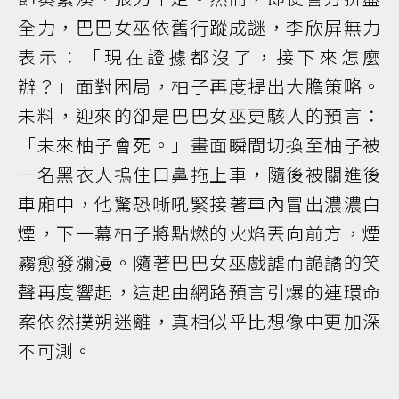
全力，巴巴女巫依舊行蹤成謎，李欣屏無力
表示：「現在證據都沒了，接下來怎麼
辦？」面對困局，柚子再度提出大膽策略。
未料，迎來的卻是巴巴女巫更駭人的預言：
「未來柚子會死。」畫面瞬間切換至柚子被
一名黑衣人摀住口鼻拖上車，隨後被關進後
車廂中，他驚恐嘶吼緊接著車內冒出濃濃白
煙，下一幕柚子將點燃的火焰丟向前方，煙
霧愈發瀰漫。隨著巴巴女巫戲謔而詭譎的笑
聲再度響起，這起由網路預言引爆的連環命
案依然撲朔迷離，真相似乎比想像中更加深
不可測。