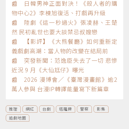
📰 日韓男神正面對決！《殺人者的購
物中心2》李棟旭復活、打戲再升級
📰 陸劇《這一秒過火》張凌赫、王楚
然 民初亂世也要大談禁忌叔嫂戀
📰 【影評】《大熊餐廳》如何重新定
義戲劇高潮：當人物的改變在結局前
📰 突發新聞：范逸臣失去了一切 悲慘
近況 9 月《大仙尪仔》曝光
📰 2026 漫博會／《臺灣漫畫館》逾2
萬人參與 台漫IP轉譯能量寫下新篇章
推理
網紅
台劇
塔羅牌
警察
影集
追劇地圖