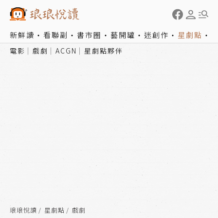
新鮮讀
看聯副
書市圈
藝開罐
迷創作
星劇點
電影
戲劇
ACGN
星劇點夥伴
琅琅悅讀
星劇點
戲劇