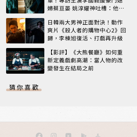
婦蔡亘晏 姚淳耀神吐槽：他永
遠升不了官
日韓兩大男神正面對決！動作
爽片《殺人者的購物中心2》回
歸，李棟旭復活、打戲再升級
【影評】《大熊餐廳》如何重
新定義戲劇高潮：當人物的改
變發生在結局之前
猜你喜歡