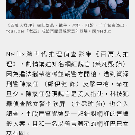
《百萬人推理》網紅草爺、鐵牛、琳妲、阿翰、千千驚喜演出，
YouTuber「老高」成破案關鍵線索意外登場。圖/Netflix
Netflix跨世代推理偵查影集《百萬人推
理》，劇情講述知名網紅魏言 (蔡凡熙 飾）
因為違法攜帶槍械並朝警方開槍，遭到資深
刑警陳家任 （鄭伊健 飾）反擊中槍，命在
旦夕。陳家任發現魏言是受人指使，科技犯
罪偵查隊女警李欣屏 （李霈瑜 飾）也介入
調查，李欣屏驚覺這是一起針對網紅的連續
殺人案，且和一名以預言著稱的網紅巴巴女
巫有關。