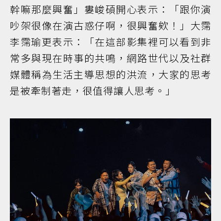
幹嘛那麼興奮」婁峻碩開心表示：「跟你演
吵架很像在演古惑仔啊，很興奮欸！」大霈
李霈瑜更表示：「在這部影集裡可以看到非
常多與現在時事的共鳴，網路世代以及社群
媒體稱為生活主導思想的洪流，大家的思考
是被牽制著走，很值得讓人思考。」