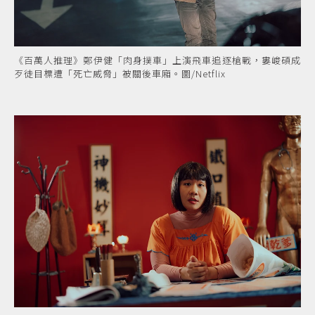
《百萬人推理》鄭伊健「肉身撲車」上演飛車追逐槍戰，婁峻碩成
歹徒目標遭「死亡威脅」被關後車廂。圖/Netflix