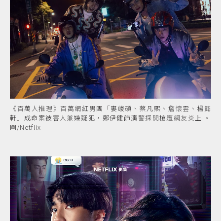
《百萬人推理》百萬網紅男團「婁峻碩、蔡凡熙、詹懷雲、楊懿
軒」成命案被害人兼嫌疑犯，鄭伊健飾演警探開槍遭網友炎上 。
圖/Netflix