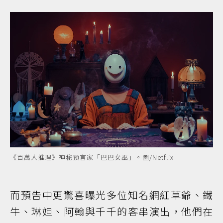
《百萬人推理》神秘預言家「巴巴女巫」。圖/Netflix
而預告中更驚喜曝光多位知名網紅草爺、鐵
牛、琳妲、阿翰與千千的客串演出，他們在