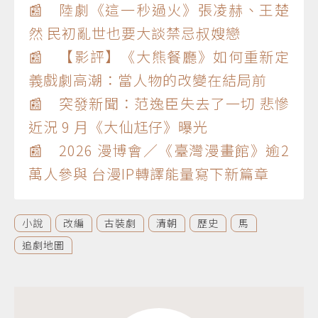
📰 陸劇《這一秒過火》張凌赫、王楚
然 民初亂世也要大談禁忌叔嫂戀
📰 【影評】《大熊餐廳》如何重新定
義戲劇高潮：當人物的改變在結局前
📰 突發新聞：范逸臣失去了一切 悲慘
近況 9 月《大仙尪仔》曝光
📰 2026 漫博會／《臺灣漫畫館》逾2
萬人參與 台漫IP轉譯能量寫下新篇章
小說
改編
古裝劇
清朝
歷史
馬
追劇地圖