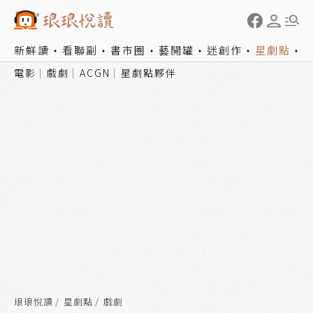
新鮮讀
看聯副
書市圈
藝開罐
迷創作
星劇點
電影
戲劇
ACGN
星劇點夥伴
琅琅悅讀
星劇點
戲劇