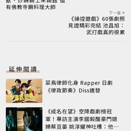
有佛教寺廟料理大師
下一篇
《操控遊戲》60張劇照
見證精彩完結 池昌旭：
武打戲真的很累
延伸閱讀
菜鳥律師化身 Rapper 日劇
《律政節奏》Diss連發
《成名在望》空降戲劇榜冠
軍！專訪主演李國毅酸豪門媳
婦蔡亘晏 姚淳耀神吐槽：他永