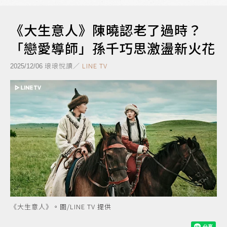
《大生意人》陳曉認老了過時？
「戀愛導師」孫千巧思激盪新火花
琅琅悅讀／
LINE TV
2025/12/06
《大生意人》。圖/LINE TV 提供