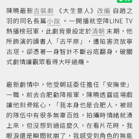
陳曉最新
古裝劇
《大生意人》
改編
自趙之
羽的同名長篇
小說
。一開播就空降LINE TV
熱播榜冠軍，此劇背景設定於
清朝
末期，他
所飾演的讀書人「古平原」，遭陷害流放寧
古塔，卻憑著一身智計不斷谷底翻身，破關
式劇情讓觀眾看得大呼過癮。
最新劇情中，他受朝廷委任擔任「安撫使」
一職，前去合肥勸降叛軍，陳曉透露這場戲
讓他刻骨銘心，「我本身也是合肥人，被殺
的隊伍中有很多無辜百姓，拍攝時情緒就湧
上來，但沒想到過這麼久，在看片花時，我
眼淚還是瞬間就崩了，我感受到角色的無能