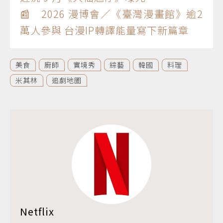
📰 2026 漫博會／《臺灣漫畫館》逾2
萬人參與 台漫IP轉譯能量寫下新篇章
美食
廚師
實境秀
綜藝
韓國
料理
米其林
追劇地圖
Netflix