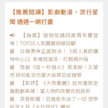
【推薦閱讀】影劇動漫、流行星
聞 通通一網打盡
📢 【抽獎】琅琅悅讀四歲周年慶登
場！TOP20人氣關鍵詞總回顧
📰 日韓男神正面對決！《殺人者的購
物中心2》李棟旭復活、打戲再升級
📰 陸劇《這一秒過火》張凌赫、王楚
然 民初亂世也要大談禁忌叔嫂戀
📰 【影評】《大熊餐廳》如何重新定
義戲劇高潮：當人物的改變在結局前
📰 突發新聞：范逸臣失去了一切 悲慘
近況 9 月《大仙尪仔》曝光