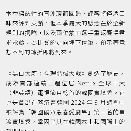
本季標誌性的盲測環節回歸，評審將僅憑口
味來評判菜餚。但本季最大的懸念在於全新
規則的揭曉，以及兩位蒙面選手重返賽場尋
求救贖，為比賽的走向埋下伏筆，預示著意
想不到的轉折即將到來。
《黑白大廚：料理階級大戰》創造了歷史，
成為首部連續三週位居 Netflix 全球十大
（非英語）電視節目榜首的韓國實境秀。它
也是首部在蓋洛普韓國 2024 年 9 月調查中
被評為「韓國觀眾最喜愛劇集」第一名的串
流實境秀，鞏固了其在韓國本土和國際上的