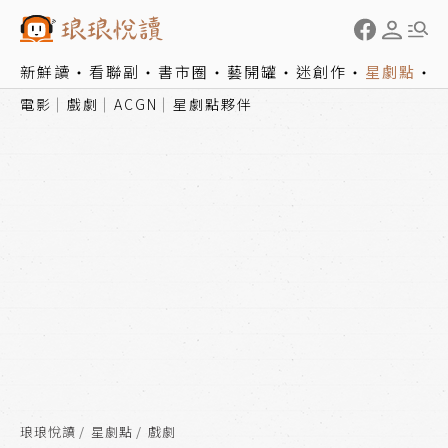
新鮮讀
看聯副
書市圈
藝開罐
迷創作
星劇點
電影
戲劇
ACGN
星劇點夥伴
琅琅悅讀
星劇點
戲劇