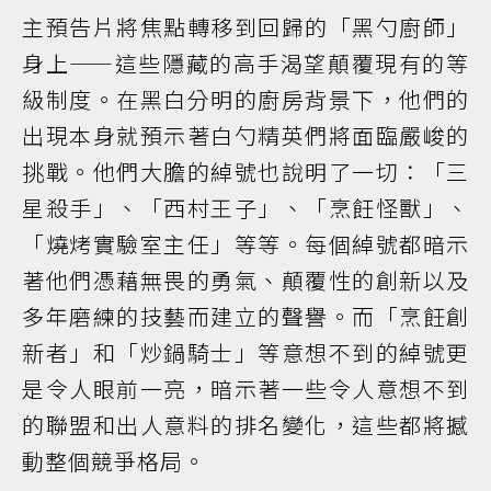
主預告片將焦點轉移到回歸的「黑勺廚師」
身上——這些隱藏的高手渴望顛覆現有的等
級制度。在黑白分明的廚房背景下，他們的
出現本身就預示著白勺精英們將面臨嚴峻的
挑戰。他們大膽的綽號也說明了一切：「三
星殺手」、「西村王子」、「烹飪怪獸」、
「燒烤實驗室主任」等等。每個綽號都暗示
著他們憑藉無畏的勇氣、顛覆性的創新以及
多年磨練的技藝而建立的聲譽。而「烹飪創
新者」和「炒鍋騎士」等意想不到的綽號更
是令人眼前一亮，暗示著一些令人意想不到
的聯盟和出人意料的排名變化，這些都將撼
動整個競爭格局。