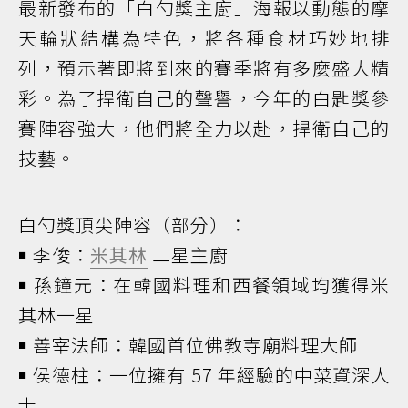
最新發布的「白勺獎主廚」海報以動態的摩
天輪狀結構為特色，將各種食材巧妙地排
列，預示著即將到來的賽季將有多麼盛大精
彩。為了捍衛自己的聲譽，今年的白匙獎參
賽陣容強大，他們將全力以赴，捍衛自己的
技藝。
白勺獎頂尖陣容（部分）：
￭ 李俊：
米其林
二星主廚
￭ 孫鐘元：在韓國料理和西餐領域均獲得米
其林一星
￭ 善宰法師：韓國首位佛教寺廟料理大師
￭ 侯德柱：一位擁有 57 年經驗的中菜資深人
士