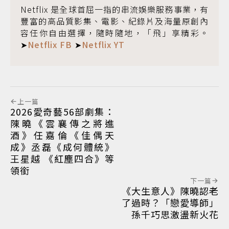
Netflix 是全球首屈一指的串流娛樂服務事業，有
豐富的高品質影集、電影、紀錄片及海量原創內
容任你自由選擇，隨時隨地，「飛」享精彩。
➤
Netflix FB
➤
Netflix YT
上一篇
2026愛奇藝56部劇集：
陳曉《雲襄傳之將進
酒》任嘉倫《佳偶天
成》丞磊《成何體統》
王星越 《紅塵四合》等
領銜
下一篇
《大生意人》陳曉認老
了過時？「戀愛導師」
孫千巧思激盪新火花