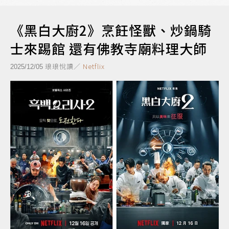
《黑白大廚2》烹飪怪獸、炒鍋騎
士來踢館 還有佛教寺廟料理大師
琅琅悅讀／
Netflix
2025/12/05