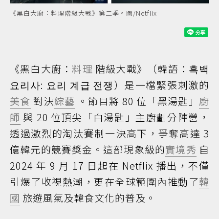
《黑白大廚：料理階級大戰》第二季。圖/Netflix
《黑白大廚：
料理
階級大戰》（韓語：흑백
요리사: 요리 계급 전쟁）是一檔緊張刺激的
美食
對決
綜藝
。節目將 80 位「黑湯匙」
廚
師
與 20 位頂尖「白湯匙」主廚劃分陣營，
透過激烈的淘汰賽制一決高下，爭奪高達 3
億韓元的競賽獎金。這部現象級的
實境秀
自
2024 年 9 月 17 日起在 Netflix 播出，不僅
引爆了收視熱潮，更在全球範圍內推動了
韓
國
旅遊風氣及韓食文化的普及。