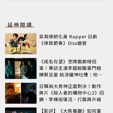
延伸閱讀
菜鳥律師化身 Rapper 日劇
《律政節奏》Diss連發
《成名在望》空降戲劇榜冠
軍！專訪主演李國毅酸豪門媳
婦蔡亘晏 姚淳耀神吐槽：他永
遠升不了官
日韓兩大男神正面對決！動作
爽片《殺人者的購物中心2》回
歸，李棟旭復活、打戲再升級
【影評】《大熊餐廳》如何重