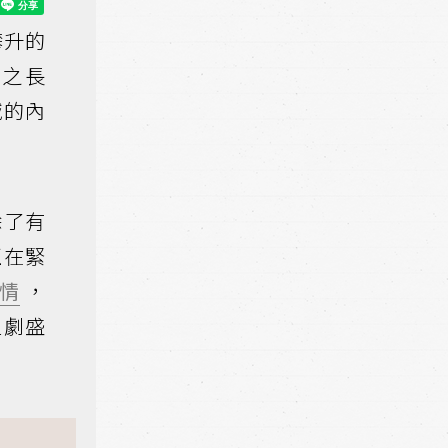
攀升的
錄之長
域的內
除了有
正在緊
情
，
追劇盛