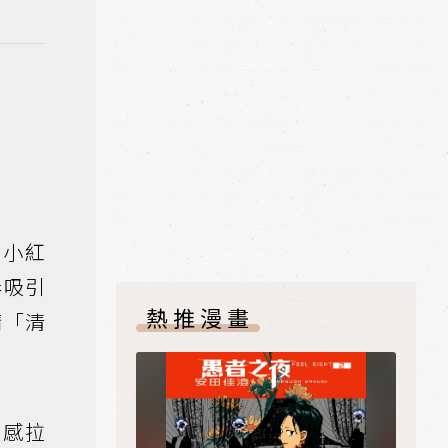
妖小紅
奏吸引
熱推漫畫
精「清
爽感拉