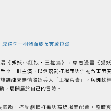
，成毅李一桐熱血成長爽感拉滿
漫《狐妖小紅娘·王權篇》，原著漫畫《狐
攜手李一桐主演，以俐落武打場面與流暢敘事節
家族訓練成無情殺妖兵人「王權富貴」，與蜘蛛
動，展開屬於自己的冒險。
俠氣韻，搭配劇情推進與高燃場面配置，整體