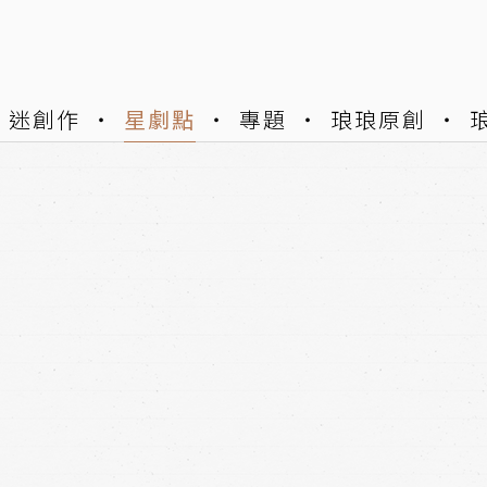
迷創作
星劇點
專題
琅琅原創