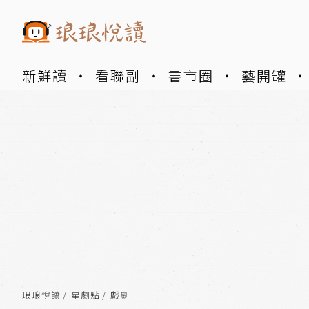
新鮮讀
看聯副
書市圈
藝開罐
琅琅悅讀
星劇點
戲劇