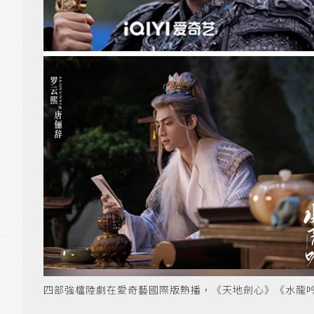
四部強檔陸劇在愛奇藝國際版熱播，《天地劍心》《水龍吟》