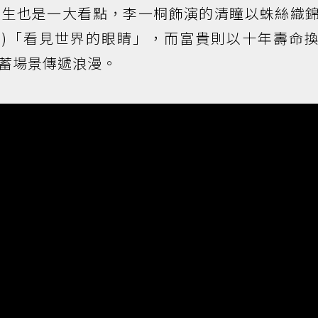
共生也是一大看點，李一桐飾演的清瞳以蛛絲織
飾)「看見世界的眼睛」，而富貴則以十年壽命
蓄場景傳遞浪漫。