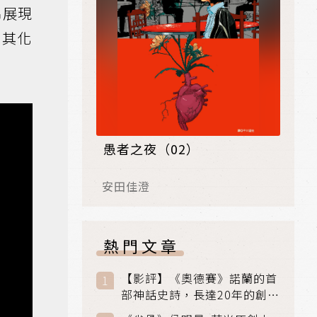
錦展現
換其化
愚者之夜（02）
安田佳澄
熱門文章
【影評】《奧德賽》諾蘭的首
部神話史詩，長達20年的創傷
與贖罪之旅