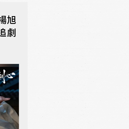
楊旭
追劇