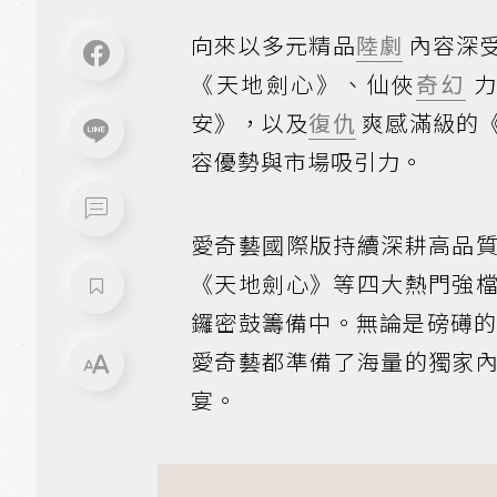
向來以多元精品
陸劇
內容深
《天地劍心》、仙俠
奇幻
力
安》，以及
復仇
爽感滿級的
容優勢與市場吸引力。
愛奇藝國際版持續深耕高品
《天地劍心》等四大熱門強
鑼密鼓籌備中。無論是磅礡
愛奇藝都準備了海量的獨家
宴。