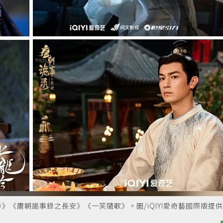
《唐朝詭事錄之長安》《一笑隨歌》。圖/iQIYI愛奇藝國際版提供