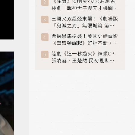
《雀骨》侯明昊x艾米原創古
裝劇 戰神世子與天才機關師
聯手攻克身世之謎
三哥又双叒叕來襲！《劇場版
「鬼滅之刃」無限城篇 第一
章》 七月首登串流平台
票房黑馬逆襲！美國史詩電影
《華盛頓崛起》好評不斷，輾
壓《玩具總動員5》、《超少
陸劇《這一秒過火》神顏CP
女》
張凌赫、王楚然 民初亂世、
家仇國難也要大談禁忌叔嫂戀