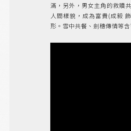
滿，另外，男女主角的救贖
人間樣貌，成為富貴(成毅 
形。雪中共餐、劍穗傳情等含