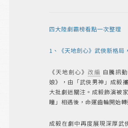
四大陸劇霸榜看點一次整理
1、《天地劍心》武俠新格局
《天地劍心》
改編
自騰訊動
娘》，由「武俠男神」成毅
大批劇迷關注。成毅飾演被
瞳」相遇後，命運齒輪開始轉
成毅在劇中再度展現深厚武