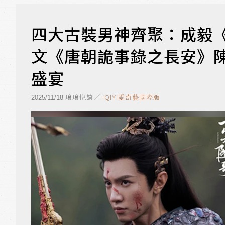
四大古裝男神齊聚：成毅
文《唐朝詭事錄之長安》
盛宴
琅琅悅讀／
iQIYI愛奇藝國際版
2025/11/18