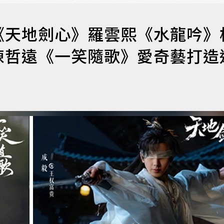
《天地劍心》羅雲熙《水龍吟》
陳哲遠《一笑隨歌》愛奇藝打造