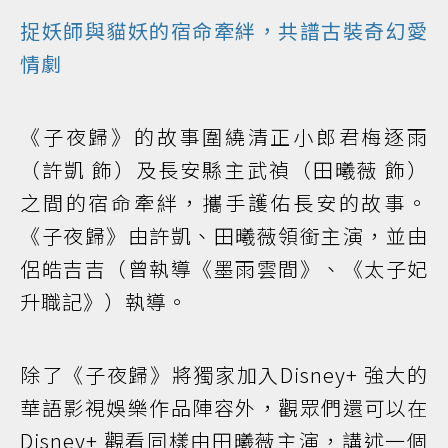
捉妖師與貓妖的宿命牽絆，共譜古裝奇幻愛
情劇
《子夜歸》的故事圍繞清正小郎君梅逐雨
（許凱 飾）及長安縣主武禎（田曦薇 飾）
之間的宿命牽絆，攜手護佑長安的故事。
《子夜歸》由許凱、田曦薇領銜主演，並由
侶皓吉吉（曾執導《墨雨雲間》、《太子妃
升職記》）執導。
除了《子夜歸》將獨家加入Disney+ 強大的
華語影視娛樂作品陣容外，觀眾們還可以在
Disney+ 觀看同樣由田曦薇主演，講述一個