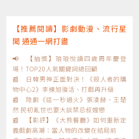
【推薦閱讀】影劇動漫、流行星
聞 通通一網打盡
📢 【抽獎】琅琅悅讀四歲周年慶登
場！TOP20人氣關鍵詞總回顧
📰 日韓男神正面對決！《殺人者的購
物中心2》李棟旭復活、打戲再升級
📰 陸劇《這一秒過火》張凌赫、王楚
然 民初亂世也要大談禁忌叔嫂戀
📰 【影評】《大熊餐廳》如何重新定
義戲劇高潮：當人物的改變在結局前