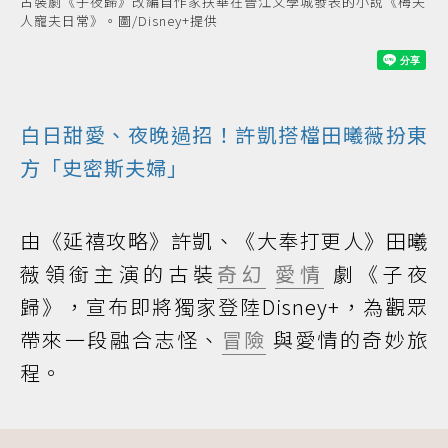
古裝劇《子夜歸》改編自作家扶華在晉江文學城發表的小說《梅夫
人寵夫日常》。圖/Disney+提供
白日甜愛、夜晚過招！許凱搭檔田曦薇扮東
方「史密斯夫婦」
由《延禧攻略》許凱、《大奉打更人》田曦
薇領銜主演的古裝
奇幻
愛情
劇《子夜
歸》，宣布即將獨家登陸Disney+，為觀眾
帶來一段融合志怪、
冒險
與愛情的奇妙旅
程。