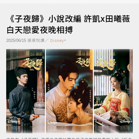
《子夜歸》小說改編 許凱x田曦薇
白天戀愛夜晚相搏
琅琅悅讀／
Disney+
2025/06/15