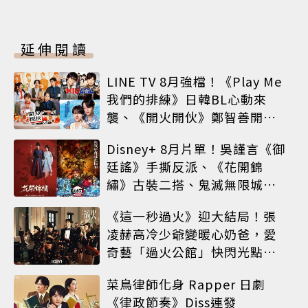
延伸閱讀
LINE TV 8月強檔！《Play Me
我們的排練》日韓BL心動來
襲、《開火開伙》鄭智善開餐
車、神劇《MIU 404》經典回
Disney+ 8月片單！吳謹言《御
歸
廷謠》手撕反派、《花開錦
繡》古裝二搭、鬼滅無限城震
撼上線
《這一秒過火》迎大結局！張
凌赫高冷少爺變暖心奶爸，愛
奇藝「過火公館」快閃光點台
北
菜鳥律師化身 Rapper 日劇
《律政節奏》Diss連發