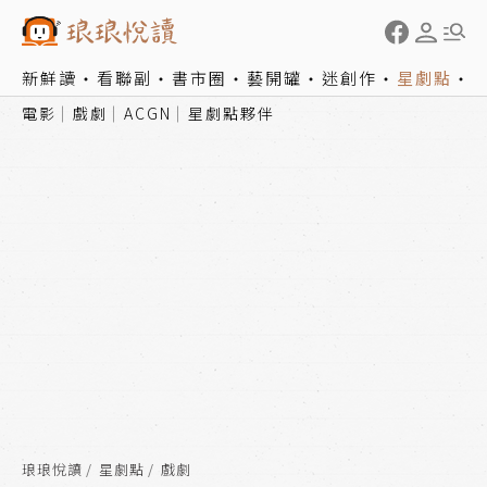
新鮮讀
看聯副
書市圈
藝開罐
迷創作
星劇點
電影
戲劇
ACGN
星劇點夥伴
琅琅悅讀
星劇點
戲劇