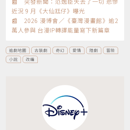
📰 突發新聞：范逸臣失去了一切 悲慘
近況 9 月《大仙尪仔》曝光
📰 2026 漫博會／《臺灣漫畫館》逾2
萬人參與 台漫IP轉譯能量寫下新篇章
追劇地圖
古裝劇
奇幻
愛情
陸劇
冒險
小說
改編