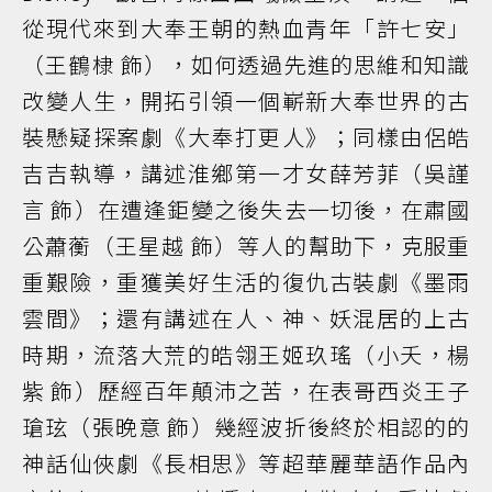
從現代來到大奉王朝的熱血青年「許七安」
（王鶴棣 飾），如何透過先進的思維和知識
改變人生，開拓引領一個嶄新大奉世界的古
裝懸疑探案劇《大奉打更人》；同樣由侶皓
吉吉執導，講述淮鄉第一才女薛芳菲（吳謹
言 飾）在遭逢鉅變之後失去一切後，在肅國
公蕭蘅（王星越 飾）等人的幫助下，克服重
重艱險，重獲美好生活的復仇古裝劇《墨雨
雲間》；還有講述在人、神、妖混居的上古
時期，流落大荒的皓翎王姬玖瑤（小夭，楊
紫 飾）歷經百年顛沛之苦，在表哥西炎王子
瑲玹（張晚意 飾）幾經波折後終於相認的的
神話仙俠劇《長相思》等超華麗華語作品內