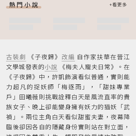
熱門小說
古裝劇
《子夜歸》
改編
自作家扶華在晉江
文學城發表的
小說
《梅夫人寵夫日常》。在
《子夜歸》中，許凱飾演看似普通，實則能
力超凡的捉妖師「梅逐雨」，「甜妹專業
戶」田曦薇則挑戰詮釋白天是風流直率的貴
族女子、晚上卻能變身擁有妖力的猫妖「武
禎」。兩位主角白天看似甜蜜夫妻，夜幕降
臨後卻因各自的隱藏身份實則站在對立面，