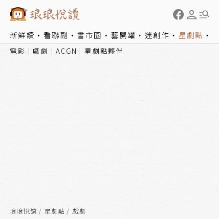
新鮮讀
看聯副
書市圈
藝開罐
迷創作
星劇點
電影
戲劇
ACGN
星劇點夥伴
琅琅悅讀
星劇點
戲劇