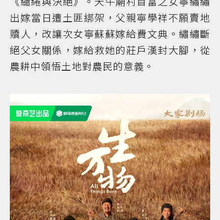
《繾綣與決絕》。天牛廟村首富之女寧繡繡
出嫁當日遭土匪綁架，父親寧學祥不願賣地
贖人，改讓次女寧蘇蘇嫁給費文典。繡繡斷
絕父女關係，嫁給救她的莊戶漢封大腳，從
農耕中領悟土地對農民的意義。