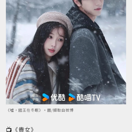
《噓，國王在冬眠》。圖/擷取自微博
📺《貴女》