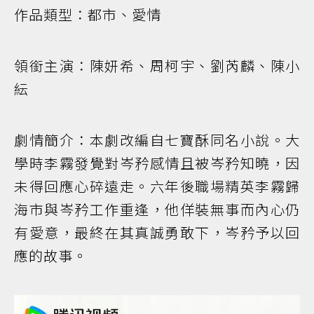
作品類型：都市、愛情
領銜主演：陳妍希、周柯宇、劉芮麟、陳小
紜
劇情簡介：本劇改編自七寶酥同名小說。大
學時李霧發覺對岑矜感情且被岑矜知曉，因
未得回應心碎遠走。六年後職場精英李霧歸
海市與岑矜工作重逢，他佯裝無事而內心仍
有愛意，最終在其真誠勇敢下，岑矜予以回
應的故事。