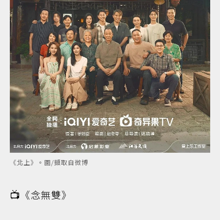
《北上》。圖/擷取自微博
📺《念無雙》