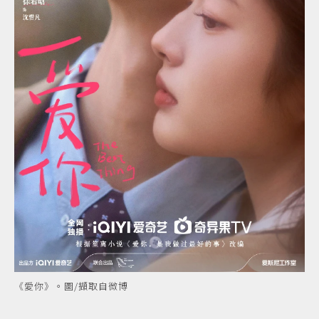
《愛你》。圖/擷取自微博