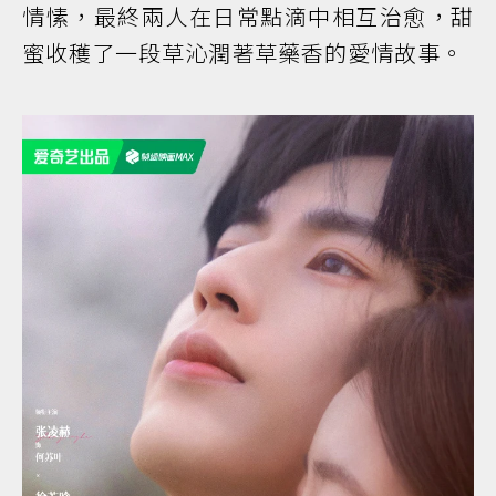
情愫，最終兩人在日常點滴中相互治愈，甜
蜜收穫了一段草沁潤著草藥香的愛情故事。