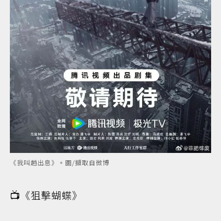
《我叫趙出息》。圖/擷取自微博
📺《狙擊蝴蝶》