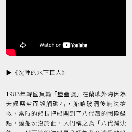
▶️《沈睡的水下巨人》
1983年韓國貨輪「堡壘號」在蘭嶼外海因為
天候惡劣而誤觸礁石，船艙破洞後無法搶
救，當時的船長把船開到了八代灣的國際錨
點，讓船沈沒於此，人們稱之為「八代灣沈