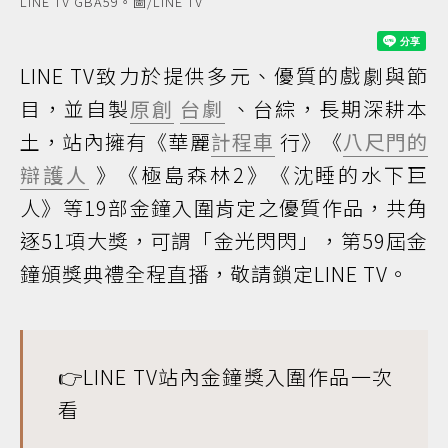
LINE TV GBA59。圖/LINE TV
LINE TV致力於提供多元、優質的戲劇與節
目，並自製
原創
台劇
、台綜，長期深耕本
土，站內擁有《華麗
計程車
行》《
八尺門的
辯護人
》《極島森林2》《沈睡的水下巨
人》等19部金鐘入圍肯定之優質作品，共角
逐51項大獎，可謂「金光閃閃」，第59屆金
鐘頒獎典禮全程直播，敬請鎖定LINE TV。
👉
LINE TV站內金鐘獎入圍作品一次
看