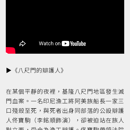
▶️《八尺門的辯護人》
在某個平靜的夜裡，基隆八尺門地區發生滅
門血案。一名印尼漁工將阿美族船長一家三
口殘殺至死，與死者出身同部落的公設辯護
人佟寶駒（李銘順飾演），卻被迫站在族人
對立面，受命為漁工辯護。佟寶駒帶領法院