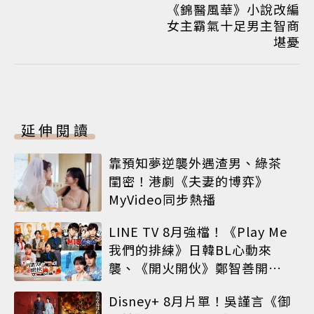
《錦醫風華》小說改編
女主霸氣十足男主智商
堪憂
延伸閱讀
靠預知夢逆襲外遇渣男、綠茶
閨密！港劇《夫妻的博弈》
MyVideo同步熱播
LINE TV 8月強檔！《Play Me
我們的排練》日韓BL心動來
襲、《開火開伙》鄭智善開餐
車、神劇《MIU 404》經典回
Disney+ 8月片單！吳謹言《御
歸