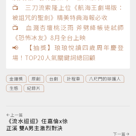
📺 三刀流索隆上位《航海王劇場版：
被詛咒的聖劍》精美特典海報必收
📺 血濺杏壇桃泛雨 斧劈絳帳徒弒師
《恐怖冰友》8月全台上映
📢 【抽獎】琅琅悅讀四歲周年慶登
場！TOP20人氣關鍵詞總回顧
金鐘獎
原創
台劇
計程車
八尺門的辯護人
生態
紀錄片
上一篇
《流水迢迢》任嘉倫x徐
正溪 雙A男主激烈對決
下一篇