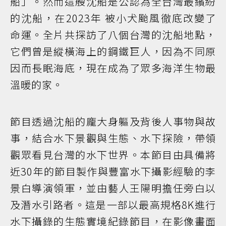
船」。然而這艘沈船是公認為全台灣最繽紛
的沈船，在2023年 被小犬颱風徹底改變了
命運。全片共探訪了八個台灣的沈船地點，
它們曾是縱橫海上的鋼鐵巨人，因為不同原
因而長眠海底，現在成為了眾多海洋生物最
溫暖的家。
節目透過沈船的龐大身軀及背後人事物與故
事，結合水下景觀與生態、水下探險，帶領
觀眾看見台灣的水下世界。本節目由具備將
近30年的節目製作與豐富水下攝影經驗的李
景白導演領軍，並由藝人王陽明擔任旁白以
及潛水引路者。這是一部以最高規格8K進行
水下攝錄的生態實境紀錄節目，在影像畫面