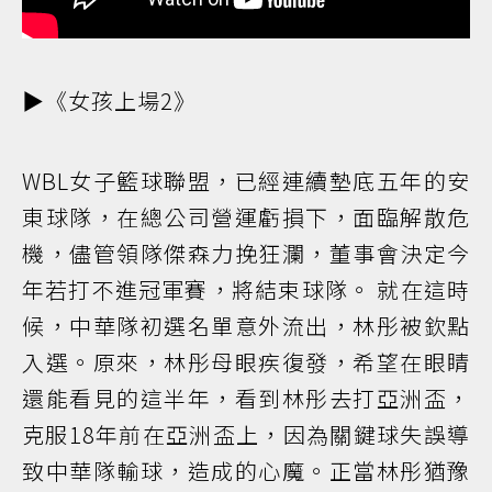
▶️《女孩上場2》
WBL女子籃球聯盟，已經連續墊底五年的安
東球隊，在總公司營運虧損下，面臨解散危
機，儘管領隊傑森力挽狂瀾，董事會決定今
年若打不進冠軍賽，將結束球隊。 就在這時
候，中華隊初選名單意外流出，林彤被欽點
入選。原來，林彤母眼疾復發，希望在眼睛
還能看見的這半年，看到林彤去打亞洲盃，
克服18年前在亞洲盃上，因為關鍵球失誤導
致中華隊輸球，造成的心魔。正當林彤猶豫