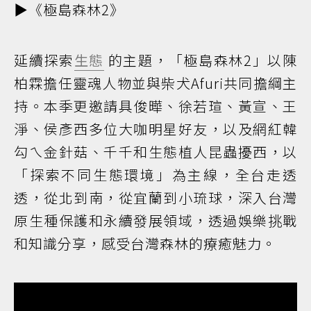
▶️《極島森林2》
延續探索
生態
的主題，「極島森林2」以陳
柏霖擔任靈魂人物並與柴犬Afuri共同擔綱主
持。本季更邀請具俊曄、徐若瑄、黃宣、王
淨、侯彥西多位大咖明星好友，以及網紅韓
勾ㄟ金針菇、千千和生態植人昆蟲擾西，以
「探索不同生態環境」為主線，全台走透
透，從北到南，從宜蘭到小琉球，深入台灣
原生種保護和永續發展領域，透過娛樂挑戰
和知識分享，感受台灣森林的療癒魅力。