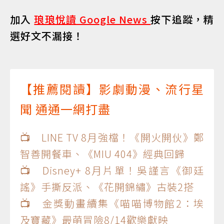
加入
琅琅悅讀 Google News
按下追蹤，精
選好文不漏接！
【推薦閱讀】影劇動漫、流行星
聞 通通一網打盡
📺 LINE TV 8月強檔！《開火開伙》鄭
智善開餐車、《MIU 404》經典回歸
📺 Disney+ 8月片單！吳謹言《御廷
謠》手撕反派、《花開錦繡》古裝2搭
📺 金獎動畫續集《喵喵博物館2：埃
及寶藏》最萌冒險8/14歡樂獻映