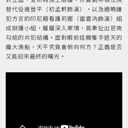
替代役連晉平（初孟軒飾演），以及通曉嫌
犯方言的印尼籍看護莉娜（雷嘉汭飾演）組
成辯護小組，層層深入案情，竟牽扯出官商
勾結的共犯結構。面對眼前這艘隻手遮天的
龐大漁船，天平究竟會倒向何方？正義是否
又能迎來最終的曙光。