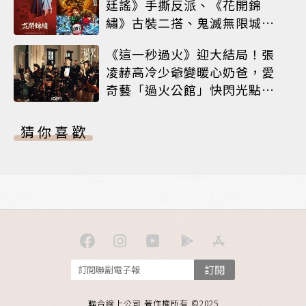
廷謠》手撕反派、《花開錦
繡》古裝二搭、鬼滅無限城震
撼上線
《這一秒過火》迎大結局！張
凌赫高冷少爺變暖心奶爸，愛
奇藝「過火公館」快閃光點台
北
猜你喜歡
訂閱
聯合線上公司 著作權所有 ©2025