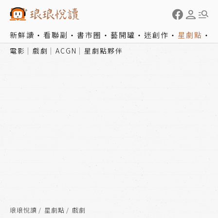
新鮮讀
看聯副
書市圈
藝開罐
迷創作
星劇點
電影
戲劇
ACGN
星劇點夥伴
琅琅悅讀
星劇點
戲劇