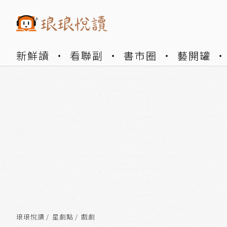
新鮮讀
看聯副
書市圈
藝開罐
琅琅悅讀
星劇點
戲劇