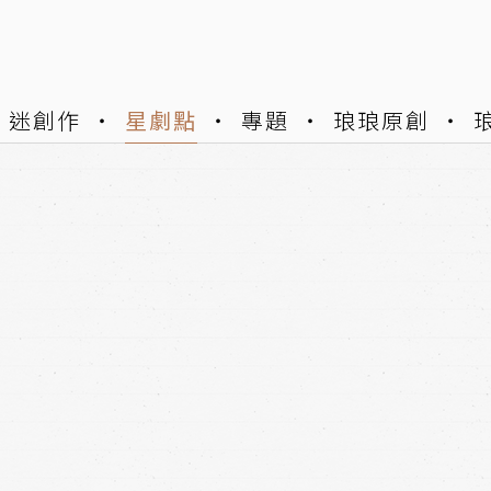
迷創作
星劇點
專題
琅琅原創