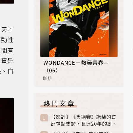
的天才
衝動性
期間有
其實是
WONDANCE—熱舞青春—
（06）
喪、自
珈琲
熱門文章
【影評】《奧德賽》諾蘭的首
部神話史詩，長達20年的創傷
與贖罪之旅