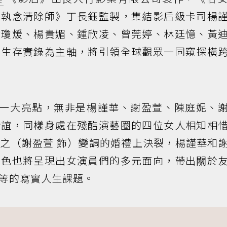
良執念清除師》丁長鈺監製，集結影后級卡司楊
謝瓊煖、楊貴媚、鍾欣凌、曾莞婷、林廷憶、黃
的生存實錄為主軸，將引領全球觀眾一同窺探橫
的一大亮點，無非是楊謹華、謝盈萱、陳庭妮、
情誼，同樣身處在殘酷演藝圈的四位女人相知相
之（謝盈萱 飾）變調的婚禮上決裂，楊謹華和
角色也將呈現出女演員們的多元面向，帶出關於
等的寫實人生課題。