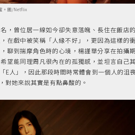
/Netflix
成名，曾位居一線如今卻失意落魄、長住在飯店
性，在戲中被笑稱「人緣不好」，更因為這樣的
繫，聊到揣摩角色時的心境，楊謹華分享在拍攝
，希望能同理周凡很內在的孤獨感，並坦言自己
「E人」，因此那段時間時常體會到一個人的沮
，對她來說其實是有點鼻酸的。