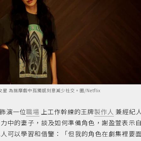
 為揣摩戲中孤獨感刻意減少社交。圖/Netflix
飾演一位
職場
上工作幹練的王牌
製作人
兼經紀
努力中的妻子，談及如何準備角色，謝盈萱表示
紀人可以學習和借鑒：「但我的角色在劇集裡要