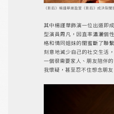
《影后》楊謹華謝盈萱《影后》成決裂閨蜜。圖
其中楊謹華飾演一位出道即
型演員周凡，因直率瀟灑個
格和情同姐妹的閨蜜斷了聯
刻意地減少自己的社交生活
一個很需要家人、朋友陪伴的
我懷疑，甚至忍不住想念朋友