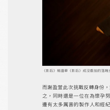
《影后》楊謹華《影后》成沒戲拍的落魄女星
而謝盈萱此次挑戰反轉身份，
之，同時還是一位在為懷孕
邊有太多厲害的製作人和經