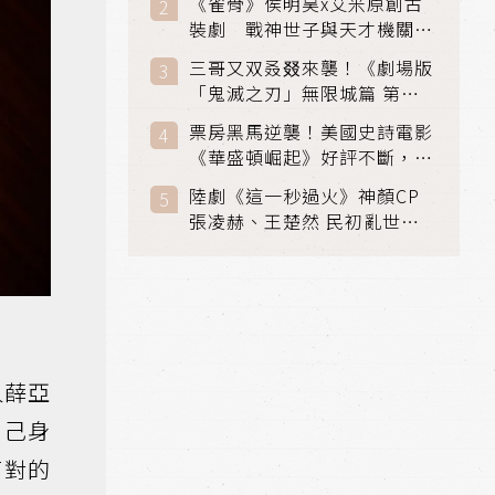
《雀骨》侯明昊x艾米原創古
裝劇 戰神世子與天才機關師
聯手攻克身世之謎
三哥又双叒叕來襲！《劇場版
「鬼滅之刃」無限城篇 第一
章》 七月首登串流平台
票房黑馬逆襲！美國史詩電影
《華盛頓崛起》好評不斷，輾
壓《玩具總動員5》、《超少
陸劇《這一秒過火》神顏CP
女》
張凌赫、王楚然 民初亂世、
家仇國難也要大談禁忌叔嫂戀
人薛亞
自己身
面對的