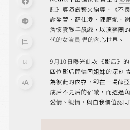
記》導演嚴藝文編導、《不
謝盈萱、薛仕凌、陳庭妮、
詹懷雲聯手飆戲，以演藝圈
代的女
演員
們的內心世界。
9月10日曝光此次《影后》
四位影后間情同姐妹的深刻
為彼此的依靠，卻在一場薛亞
成后不見后的宿敵，而透過
愛情、親情，與自我價值認同