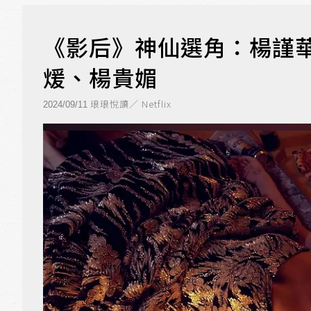
《影后》神仙選角：楊謹
煖、楊貴媚
琅琅悅讀／ Netflix
2024/09/11