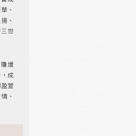
謹華、
迪揚、
跨三世
謝瓊煖
惜，成
謝盈萱
友情、