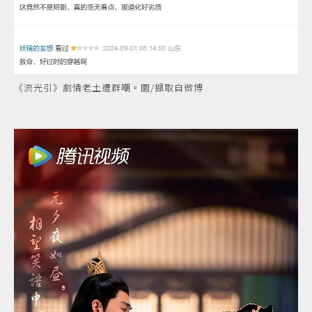
《流光引》劇情老土遭群嘲。圖/擷取自微博