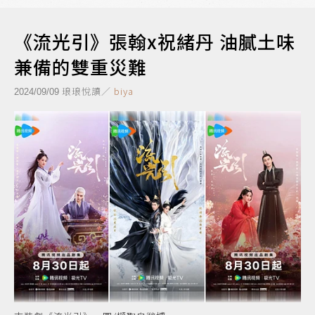
《流光引》張翰x祝緒丹 油膩土味
兼備的雙重災難
琅琅悅讀／
biya
2024/09/09