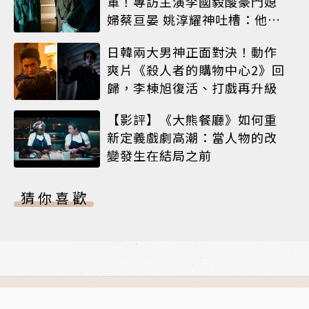
軍！專訪主演李國毅酸豪門媳
婦蔡亘晏 姚淳耀神吐槽：他永
遠升不了官
日韓兩大男神正面對決！動作
爽片《殺人者的購物中心2》回
歸，李棟旭復活、打戲再升級
【影評】《大熊餐廳》如何重
新定義戲劇高潮：當人物的改
變發生在結局之前
猜你喜歡