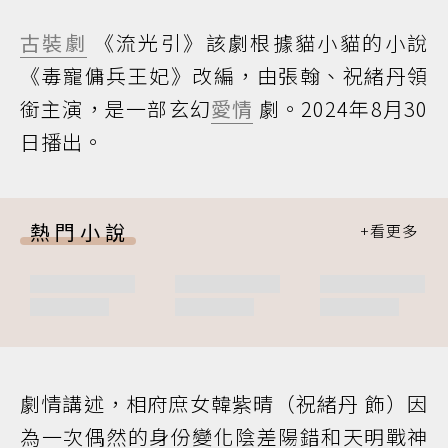
古裝劇
《流光引》該劇根據貓小貓的小說
《毒寵傭兵王妃》改編，由張翰、祝緒丹領
銜主演，是一部玄幻
愛情
劇。2024年8月30
日播出。
熱門小說
劇情講述，相府庶女韓紫晴（祝緒丹 飾）因
為一次偶然的身份變化陰差陽錯和天明戰神