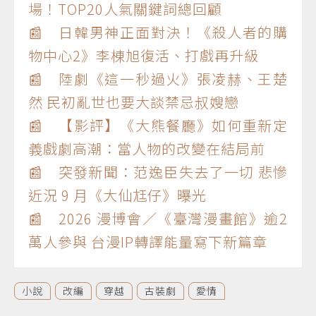
場！TOP20人氣關鍵詞總回顧
📰 日韓男神正面對決！《殺人者的購
物中心2》李棟旭復活、打戲再升級
📰 陸劇《這一秒過火》張凌赫、王楚
然 民初亂世也要大談禁忌叔嫂戀
📰 【影評】《大熊餐廳》如何重新定
義戲劇高潮：當人物的改變在結局前
📰 突發新聞：范逸臣失去了一切 悲慘
近況 9 月《大仙尪仔》曝光
📰 2026 漫博會／《臺灣漫畫館》逾2
萬人參與 台漫IP轉譯能量寫下新篇章
小說
改編
穿越
古裝劇
愛情