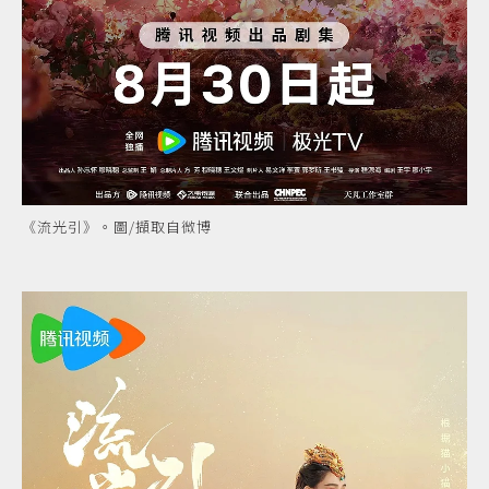
《流光引》。圖/擷取自微博