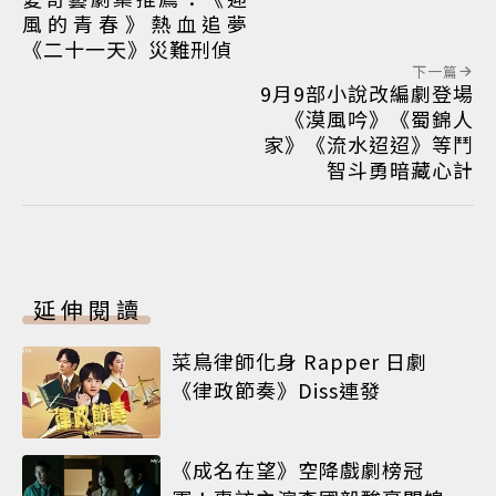
風的青春》熱血追夢
《二十一天》災難刑偵
下一篇
9月9部小說改編劇登場
《漠風吟》《蜀錦人
家》《流水迢迢》等鬥
智斗勇暗藏心計
延伸閱讀
菜鳥律師化身 Rapper 日劇
《律政節奏》Diss連發
《成名在望》空降戲劇榜冠