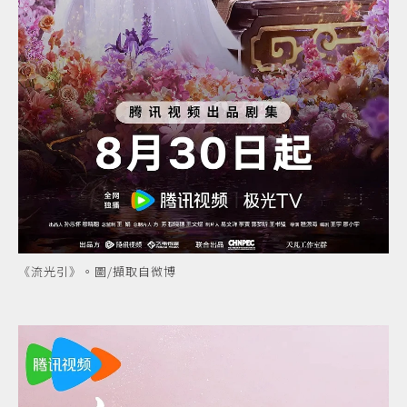
《流光引》。圖/擷取自微博