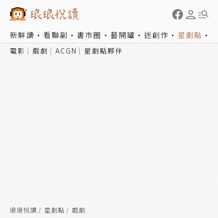
新鮮讀
看聯副
書市圈
藝開罐
迷創作
星劇點
電影
戲劇
ACGN
星劇點夥伴
琅琅悅讀
星劇點
戲劇