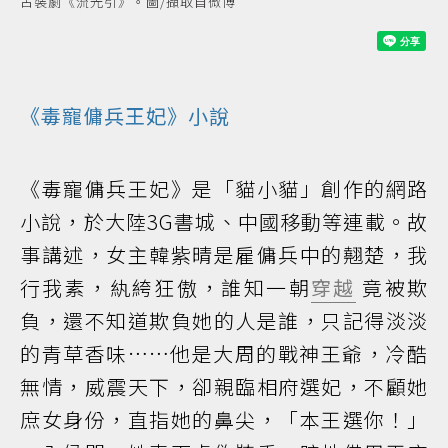
古裝劇《流光引》。圖/擷取自微博
《毒寵傭兵王妃》
小說
《毒寵傭兵王妃》是「貓小貓」創作的網路
小說，於大陸3G書城、中國移動等連載。故
事講述，女主韓紫晴是雇傭兵中的翹楚，我
行我素，紈絝狂傲，誰知一朝
穿越
竟被欺
負，還不知道欺負她的人是誰，只記得淡淡
的青草香味……他是大周的戰神王爺，冷酷
無情，威震天下，卻親臨相府選妃，不顧她
庶女身份，直指她的鼻尖，「本王選你！」