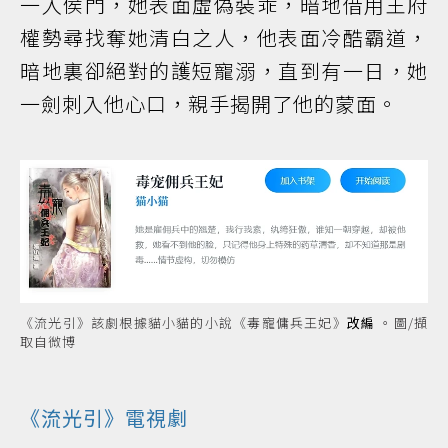
一入侯門，她表面虛偽裝乖，暗地借用王府
權勢尋找奪她清白之人，他表面冷酷霸道，
暗地裏卻絕對的護短寵溺，直到有一日，她
一劍刺入他心口，親手揭開了他的蒙面。
《流光引》該劇根據貓小貓的小說《毒寵傭兵王妃》
改編
。圖/擷
取自微博
《流光引》電視劇