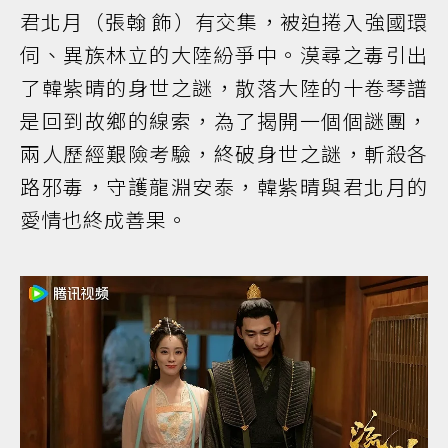
君北月（張翰 飾）有交集，被迫捲入強國環
伺、異族林立的大陸紛爭中。漠尋之毒引出
了韓紫晴的身世之謎，散落大陸的十卷琴譜
是回到故鄉的線索，為了揭開一個個謎團，
兩人歷經艱險考驗，終破身世之謎，斬殺各
路邪毒，守護龍淵安泰，韓紫晴與君北月的
愛情也終成善果。