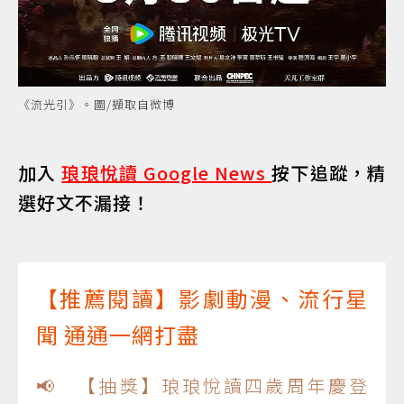
《流光引》。圖/擷取自微博
加入
琅琅悅讀 Google News
按下追蹤，精
選好文不漏接！
【推薦閱讀】影劇動漫、流行星
聞 通通一網打盡
📢 【抽獎】琅琅悅讀四歲周年慶登