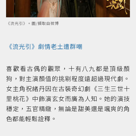
《流光引》。圖/擷取自微博
《流光引》劇情老土遭群嘲
喜歡看古偶的觀眾，十有八九都是頂級顏
狗，對主演顏值的挑剔程度遠超過現代劇。
女主角祝緒丹因在古裝奇幻劇《三生三世十
里桃花》中飾演玄女而廣為人知。她的演技
穩定，五官精緻，無論是甜美還是颯爽的角
色都能輕鬆詮釋。