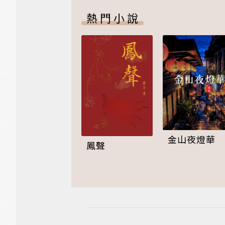
熱門小說
金山夜燈華
鳳聲