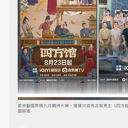
愛奇藝國際版九月期待片單，檀健次首挑古裝男主《四方館》
國際版