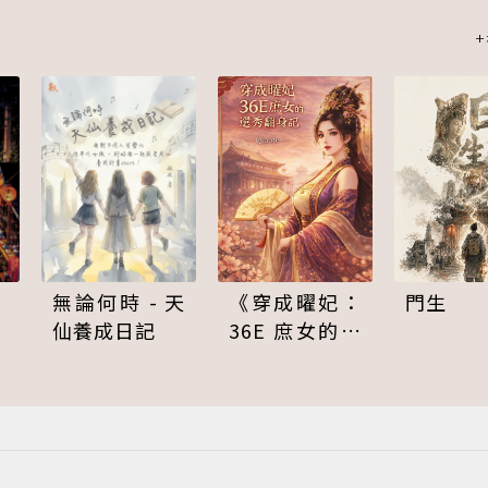
《穿成曜妃：
無論何時 - 天
門生
36E 庶女的選
仙養成日記
秀翻身記》