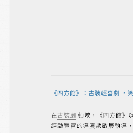
《四方館》：古裝輕
喜劇
，笑
在
古裝劇
領域，《四方館》
經驗豐富的導演趙啟辰執導