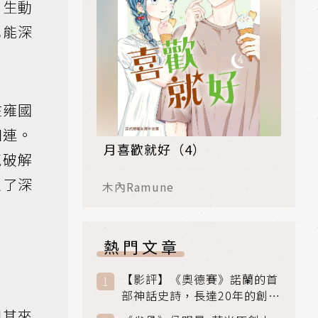
，生動
也能深
在雍國
相連。
月喜歡就好（4）
氣破解
立了深
木內Ramune
熱門文章
【影評】《奧德賽》諾蘭的首
部神話史詩，長達20年的創傷
與贖罪之旅
如其來