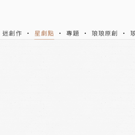
迷創作
星劇點
專題
琅琅原創