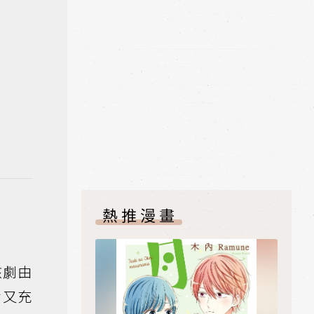
熱推漫畫
該劇由
悉又充