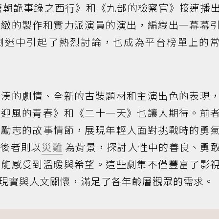
唐朝詭事錄之西行》和《九部的檢察官》接連播
精緻的製作和實力派演員的演出，編織出一幕幕
劇迷中引起了熱烈討論，也成為平台榜單上的
緊湊的劇情、全新的古裝題材和主演出色的表現
《迎風的青春》和《二十一天》也讓人期待。前
過勵志的故事情節，展現年輕人面對挑戰時的勇
；後者則以
災難
為背景，探討人性中的善良、勇
也能感受到溫暖與希望。這些劇集不僅豐富了影
現實與人文關懷，滿足了各年齡層觀眾的需求。