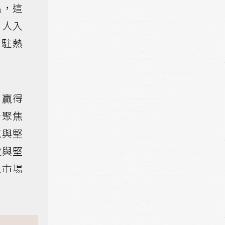
出，這
引人入
常駐熱
，贏得
者聚焦
氣與堅
敢與堅
視市場