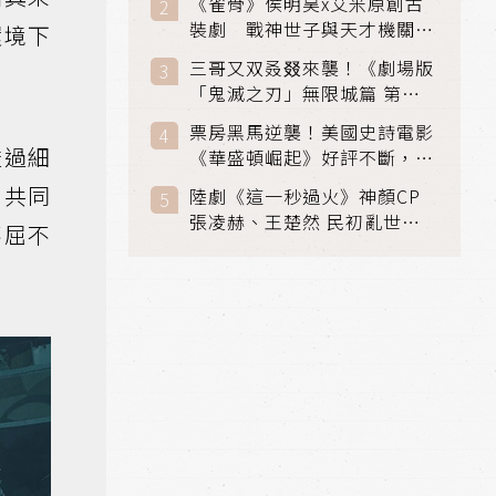
《雀骨》侯明昊x艾米原創古
裝劇 戰神世子與天才機關師
環境下
聯手攻克身世之謎
三哥又双叒叕來襲！《劇場版
「鬼滅之刃」無限城篇 第一
章》 七月首登串流平台
票房黑馬逆襲！美國史詩電影
透過細
《華盛頓崛起》好評不斷，輾
壓《玩具總動員5》、《超少
、共同
陸劇《這一秒過火》神顏CP
女》
張凌赫、王楚然 民初亂世、
不屈不
家仇國難也要大談禁忌叔嫂戀