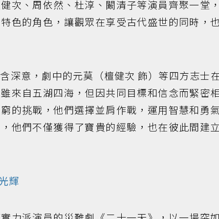
檀健次、周依然、杜淳、闞清子等演員齊聚一堂
具特色的角色，讓觀眾在享受古代盛世的同時，
含深意，劇中的元莫（檀健次 飾）等四方志士
們雖來自五湖四海，但因共同目標和信念而緊密
不窮的挑戰，他們選擇並肩作戰，運用智慧和勇
中，他們不僅獲得了寶貴的經驗，也在彼此間建
光輝
等實力派演員的災難劇《二十一天》，以一場突