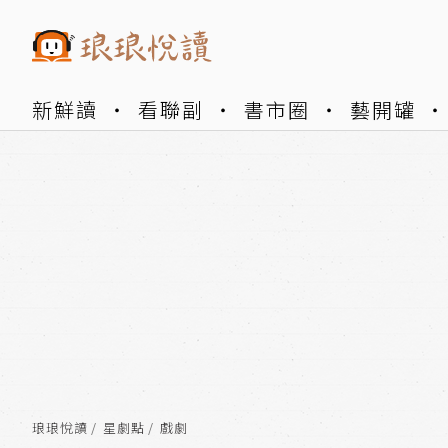
新鮮讀
看聯副
書市圈
藝開罐
琅琅悅讀
星劇點
戲劇