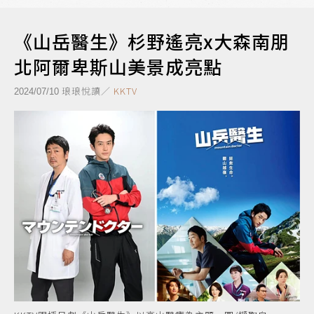
《山岳醫生》杉野遙亮x大森南朋
北阿爾卑斯山美景成亮點
琅琅悅讀／
KKTV
2024/07/10