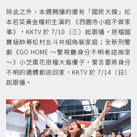
除此之外，本週開播的還有「國民大嫂」松
本若菜黃金檔初主演的 《西園寺小姐不做家
事》，KKTV 於 7/10（三）起跟播，搭檔國
寶級帥哥松村北斗共組偽裝家庭；全新刑警
劇《GO HOME ～警視廳身分不明者諮詢室
～》小芝風花搭檔大島優子，誓言要將身分
不明的遺體都送回家，KKTV 於 7/14（日）
起跟播。