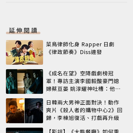
延伸閱讀
菜鳥律師化身 Rapper 日劇
《律政節奏》Diss連發
《成名在望》空降戲劇榜冠
軍！專訪主演李國毅酸豪門媳
婦蔡亘晏 姚淳耀神吐槽：他永
遠升不了官
日韓兩大男神正面對決！動作
爽片《殺人者的購物中心2》回
歸，李棟旭復活、打戲再升級
【影評】《大熊餐廳》如何重