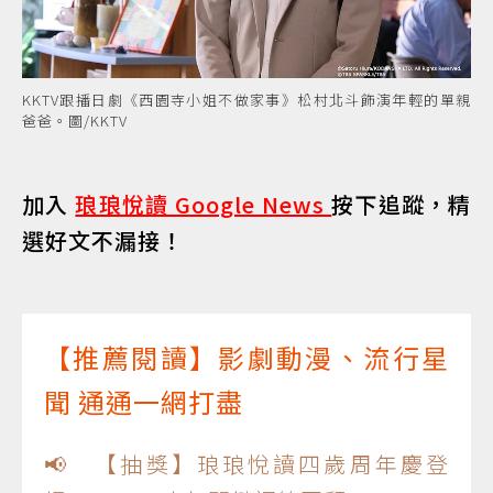
KKTV跟播日劇《西園寺小姐不做家事》松村北斗飾演年輕的單親
爸爸。圖/KKTV
加入
琅琅悅讀 Google News
按下追蹤，精
選好文不漏接！
【推薦閱讀】影劇動漫、流行星
聞 通通一網打盡
📢 【抽獎】琅琅悅讀四歲周年慶登