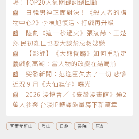
場！TOP20人氣關鍵詞總回顧
📰 日韓男神正面對決！《殺人者的購
物中心2》李棟旭復活、打戲再升級
📰 陸劇《這一秒過火》張凌赫、王楚
然 民初亂世也要大談禁忌叔嫂戀
📰 【影評】《大熊餐廳》如何重新定
義戲劇高潮：當人物的改變在結局前
📰 突發新聞：范逸臣失去了一切 悲慘
近況 9 月《大仙尪仔》曝光
📰 2026 漫博會／《臺灣漫畫館》逾2
萬人參與 台漫IP轉譯能量寫下新篇章
阿爾卑斯山
登山
日劇
醫院
原創