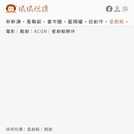
新鮮讀
看聯副
書市圈
藝開罐
迷創作
星劇點
電影
戲劇
ACGN
星劇點夥伴
琅琅悅讀
星劇點
戲劇