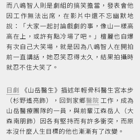
而八嶋智人則是劇組的搞笑擔當，發表會他
因工作無法出席，在影片中還不忘幽默地
說：「大家一起討論戲劇的事，像山一樣高
高在上，或許有點冷場了吧。」檀麗也自爆
有次自己大笑場，就是因為八嶋智人在開拍
前一直講話，她忍笑忍得太久，結果拍攝時
就忍不住大笑了。
日劇
《山岳醫生》描述年輕骨科醫生宮本步
（杉野遙亮飾），回到家鄉
醫院
工作，成為
山岳醫療團隊的一員，與前輩江森岳人（大
森南朋飾）因各有堅持而有許多衝突，而原
本沒什麼人生目標的他也漸漸有了改變。