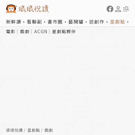
新鮮讀
看聯副
書市圈
藝開罐
迷創作
星劇點
電影
戲劇
ACGN
星劇點夥伴
琅琅悅讀
星劇點
戲劇