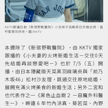
KKTV跟播日劇《新宿野戰醫院》小池榮子挑戰英日夾雜台詞，直
呼緊張到快哭。圖/KKTV
本週除了《新宿野戰醫院》，由 KKTV 獨家
跟播的《小夫妻的火烤新婚生活－交往0天
先結婚再談戀愛吧－》也於 7/5（五）開
播，由日本隱藏版天菜黑羽麻璃央與「前乃
木坂46」松村沙友理，跳過交往原地結婚，
展開充滿火烤美食的新婚生活；另外二宮和
也代表作之一《黑色止血鉗２ ー惡魔外科醫
生ー》，睽違 6 年竹內涼真、葵若菜、內野