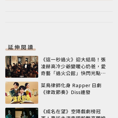
延伸閱讀
《這一秒過火》迎大結局！張
凌赫高冷少爺變暖心奶爸，愛
奇藝「過火公館」快閃光點台
北
菜鳥律師化身 Rapper 日劇
《律政節奏》Diss連發
《成名在望》空降戲劇榜冠
軍！專訪主演李國毅酸豪門媳