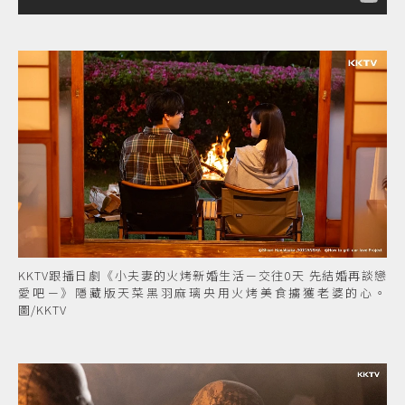
KKTV跟播日劇《小夫妻的火烤新婚生活－交往0天 先結婚再談戀
愛吧－》隱藏版天菜黑羽麻璃央用火烤美食擄獲老婆的心。
圖/KKTV