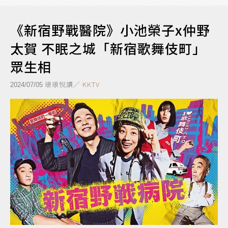
《新宿野戰醫院》小池榮子x仲野
太賀 不眠之城「新宿歌舞伎町」
眾生相
琅琅悅讀／
KKTV
2024/07/05