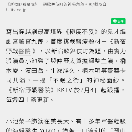
《新宿野戰醫院》一窺歌舞伎町的神秘角落。圖/截取自
fujitv.co.jp
寫出穿越劇最高境界《極度不妥》的鬼才編
劇宮藤官九郎，首度挑戰醫療題材－《新宿
野戰
醫院
》，以新宿歌舞伎町為題，由實力
派演員小池榮子與仲野太賀擔綱雙主演，橋
本愛、濱田岳、生瀨勝久、柄本明等豪華卡
司共演，一揭「不眠之街」的神秘面紗。
《新宿野戰醫院》KKTV 於7月4日起跟播，
每週四上架更新。
小池榮子飾演在美長大、有十多年軍醫經驗
的海歸醫生 YOKO，講著一口流利的「岡山