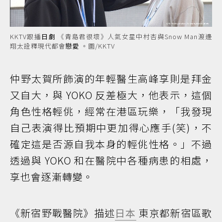
KKTV跟播
日劇
《青島君很壞》人氣女星中村杏與Snow Man渡邊
翔太詮釋現代都會
戀愛
。圖/KKTV
仲野太賀所飾演的年輕醫生高峰享則是拜金
又自大，與 YOKO 反差極大，他表示，這個
角色性格輕佻，經常在港區玩樂，「我發現
自己表演得比預期中更加得心應手(笑)，不
確定這是否源自我本身的輕佻性格。」不過
透過與 YOKO 和在醫院中各種病患的相處，
享也會逐漸轉變。
《新宿野戰醫院》描述
日本
東京都新宿區歌