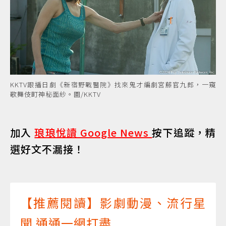
KKTV跟播日劇《新宿野戰醫院》找來鬼才編劇宮藤官九郎，一窺
歌舞伎町神秘面紗。圖/KKTV
加入
琅琅悅讀 Google News
按下追蹤，精
選好文不漏接！
【推薦閱讀】影劇動漫、流行星
聞 通通一網打盡