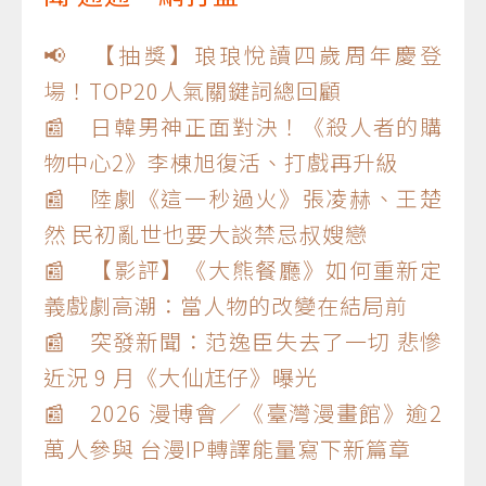
📢 【抽獎】琅琅悅讀四歲周年慶登
場！TOP20人氣關鍵詞總回顧
📰 日韓男神正面對決！《殺人者的購
物中心2》李棟旭復活、打戲再升級
📰 陸劇《這一秒過火》張凌赫、王楚
然 民初亂世也要大談禁忌叔嫂戀
📰 【影評】《大熊餐廳》如何重新定
義戲劇高潮：當人物的改變在結局前
📰 突發新聞：范逸臣失去了一切 悲慘
近況 9 月《大仙尪仔》曝光
📰 2026 漫博會／《臺灣漫畫館》逾2
萬人參與 台漫IP轉譯能量寫下新篇章