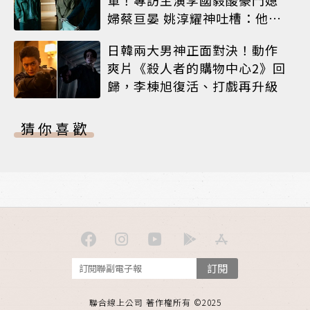
婦蔡亘晏 姚淳耀神吐槽：他永
遠升不了官
日韓兩大男神正面對決！動作
爽片《殺人者的購物中心2》回
歸，李棟旭復活、打戲再升級
猜你喜歡
訂閱
聯合線上公司 著作權所有 ©2025