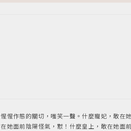
人惺惺作態的關切，嗤笑一聲。什麼寵妃，敢在
敢在她面前陰陽怪氣，懟！什麼皇上，敢在她面