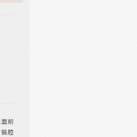
她面前
前裝腔