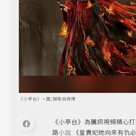
《小亭台》。圖/擷取自微博
《小亭台》為騰訊視頻精心打
路
小說
《皇貴妃她向來有仇必