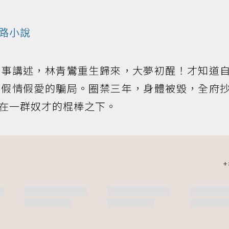
路小說
故事講述，林青鸞重生歸來，大夢初醒！才知道
個假情假愛的騙局。圈禁三年，身體被毀，全府
在一群奴才的棍棒之下。