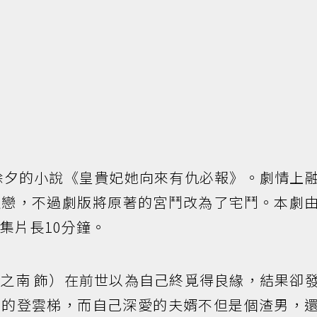
除夕的小說《皇貴妃她向來有仇必報》。劇情上
之戀，不過劇版將原著的宮鬥改為了宅鬥。本劇
集片長10分鐘。
之南 飾）在前世以為自己終覓得良緣，結果卻
用的登雲梯，而自己深愛的夫婿不但是個渣男，