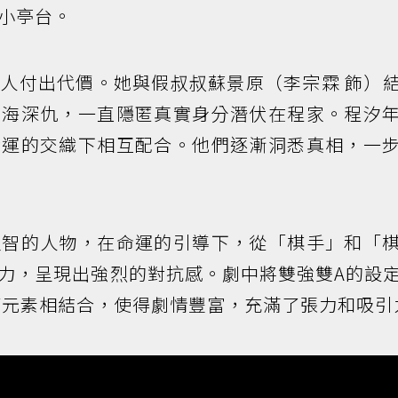
小亭台。
人付出代價。她與假叔叔蘇景原（李宗霖 飾）
血海深仇，一直隱匿真實身分潛伏在程家。程汐
命運的交織下相互配合。他們逐漸洞悉真相，一
理智的人物，在命運的引導下，從「棋手」和「
力，呈現出強烈的對抗感。劇中將雙強雙A的設
元素相結合，使得劇情豐富，充滿了張力和吸引