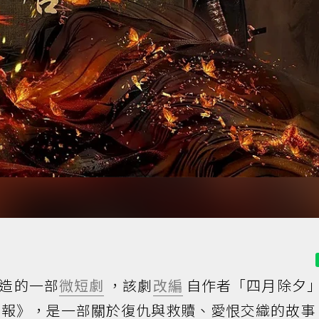
造的一部
微短劇
，該劇
改編
自作者「四月除夕
報》，是一部關於復仇與救贖、愛恨交織的故事