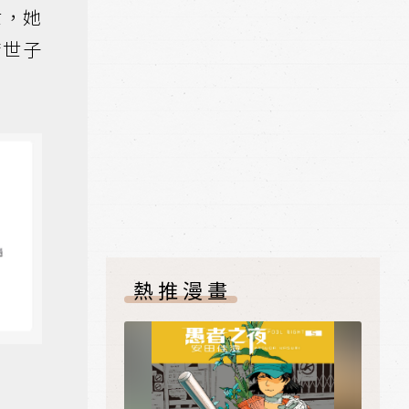
世，她
府世子
熱推漫畫