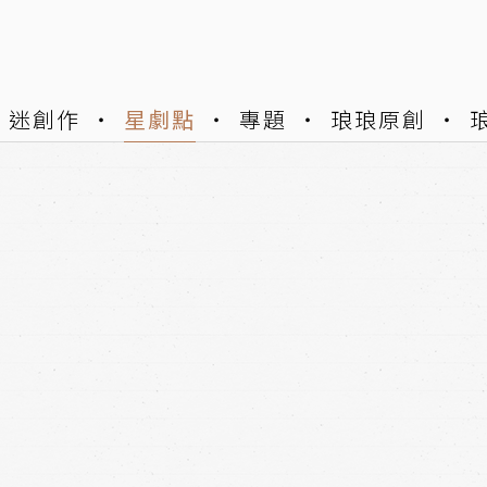
迷創作
星劇點
專題
琅琅原創