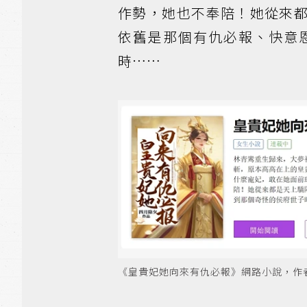
作勢，她也不奉陪！她從來
依舊是那個有仇必報、快意
時……
《皇貴妃她向來有仇必報》網路小說，作