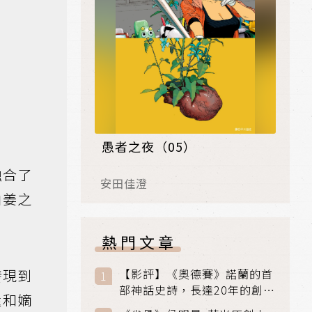
愚者之夜（05）
融合了
安田佳澄
由姜之
熱門文章
發現到
【影評】《奧德賽》諾蘭的首
部神話史詩，長達20年的創傷
還和嫡
與贖罪之旅