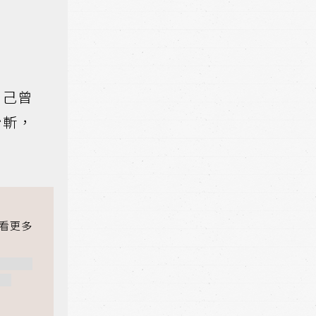
自己曾
抄斬，