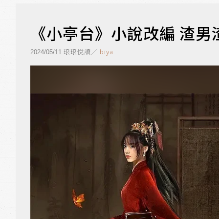
《小亭台》小說改編 渣男
琅琅悅讀／
biya
2024/05/11