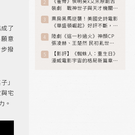
《雀骨》侯明昊x艾米原創古
裝劇 戰神世子與天才機關師
聯手攻克身世之謎
票房黑馬逆襲！美國史詩電影
《華盛頓崛起》好評不斷，輾
結成了
壓《玩具總動員5》、《超少
陸劇《這一秒過火》神顏CP
年願意
女》
張凌赫、王楚然 民初亂世、
步步撥
家仇國難也要大談禁忌叔嫂戀
【影評】《蜘蛛人：重生日》
漫威電影宇宙的格局新篇章，
在面罩之下找到自我救贖的成
長
棋子」
定與宅
力。