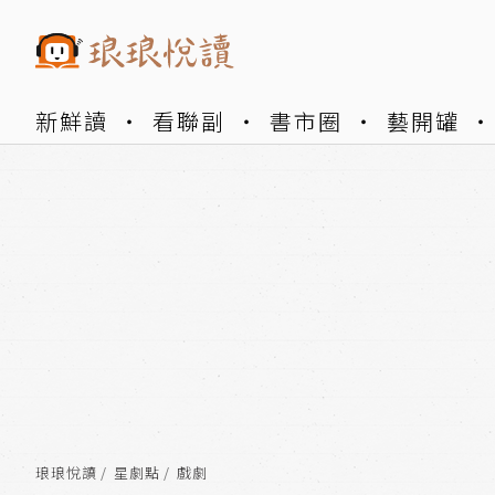
新鮮讀
看聯副
書市圈
藝開罐
琅琅悅讀
星劇點
戲劇