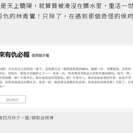
都是天上驕陽，就算曾被淹沒在髒水里，重活一
恩仇的林青鸞！只除了，在遇到那個奇怪的侯
者四月除夕。圖/擷取自微博