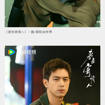
《春色寄情人》。圖/擷取自微博