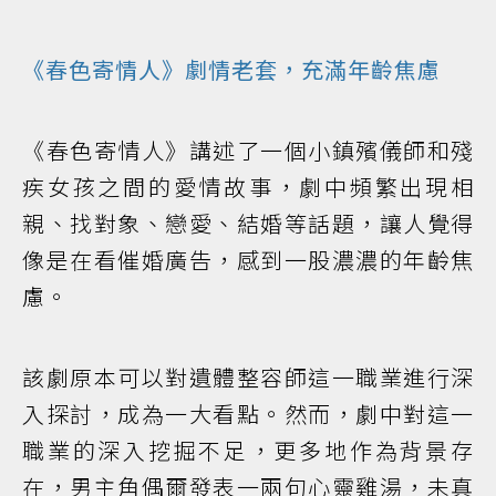
《春色寄情人》劇情老套，充滿年齡焦慮
《春色寄情人》講述了一個小鎮殯儀師和殘
疾女孩之間的愛情故事，劇中頻繁出現相
親、找對象、戀愛、結婚等話題，讓人覺得
像是在看催婚廣告，感到一股濃濃的年齡焦
慮。
該劇原本可以對遺體整容師這一職業進行深
入探討，成為一大看點。然而，劇中對這一
職業的深入挖掘不足，更多地作為背景存
在，男主角偶爾發表一兩句心靈雞湯，未真