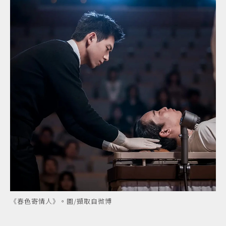
《春色寄情人》。圖/擷取自微博