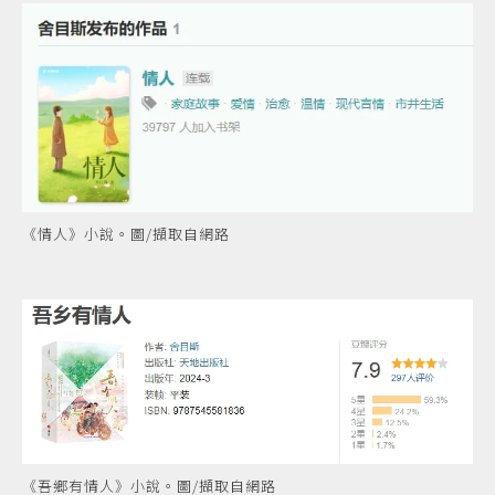
《情人》小說。圖/擷取自網路
《吾鄉有情人》小說。圖/擷取自網路