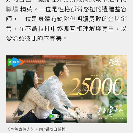
職場
精英。一位是性格孤僻憋扭的遺體整容
師，一位是身體有缺陷但明媚勇敢的金牌銷
售，在不斷拉扯中逐漸互相理解與尊重，以
愛治愈彼此的不完美。
《春色寄情人》。圖/擷取自微博