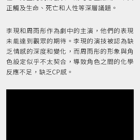
正觸及生命、死亡和人性等深層議題。
李現和周雨彤作為劇中的主演，他們的表現
未能達到觀眾的期待。李現的演技被認為缺
乏情感的深度和變化，而周雨彤的形象與角
色設定似乎不太契合，導致角色之間的化學
反應不足，缺乏CP感。