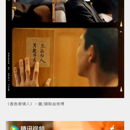
《春色寄情人》。圖/擷取自微博