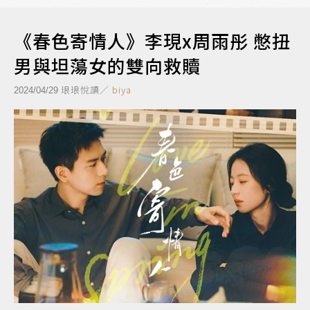
《春色寄情人》李現x周雨彤 憋扭
男與坦蕩女的雙向救贖
琅琅悅讀／
biya
2024/04/29