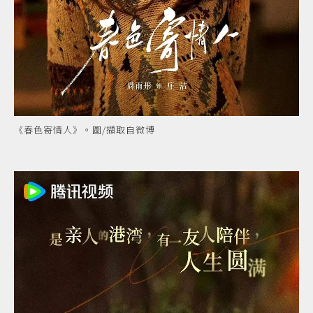
《春色寄情人》。圖/擷取自微博