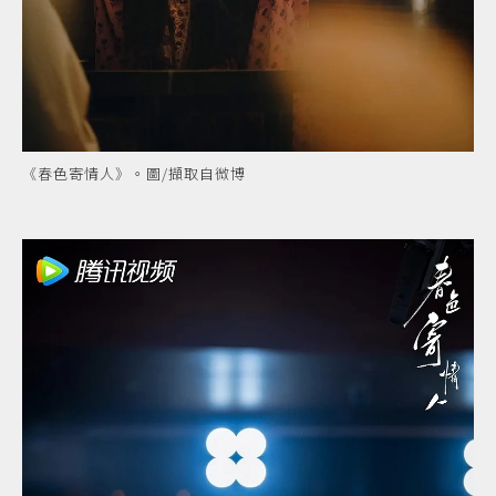
《春色寄情人》。圖/擷取自微博