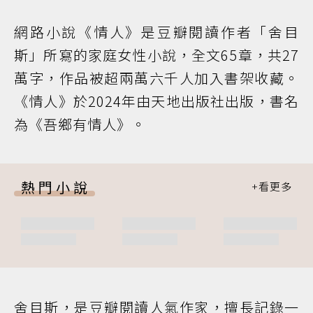
網路小說《情人》是豆瓣閱讀作者「舍目
斯」所寫的家庭女性小說，全文65章，共27
萬字，作品被超兩萬六千人加入書架收藏。
《情人》於2024年由天地出版社出版，書名
為《吾鄉有情人》。
熱門小說
舍目斯，是豆瓣閱讀人氣作家，擅長記錄一