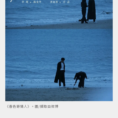
《春色寄情人》。圖/擷取自微博