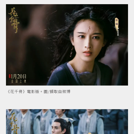
《花千骨》電影版。圖/擷取自微博