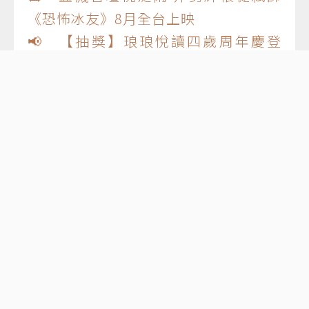
《恐怖冰友》8月全台上映
📢 【抽獎】琅琅悅讀四歲周年慶登
場！TOP20人氣關鍵詞總回顧
電影
小說
改編
IP
劇集
古裝劇
biya