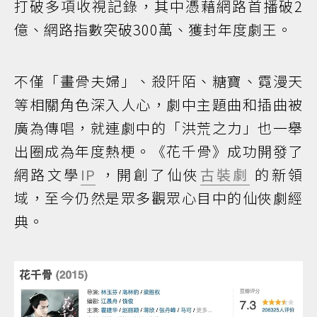
打破多項收視記錄，其中憑藉網路首播破2
億、網路指數突破300萬、獲封年度劇王。
不僅「畫骨夫婦」、殺阡陌、糖寶、霓漫天
等相關角色深入人心，劇中主題曲和插曲被
廣為傳唱，就連劇中的「洪荒之力」也一舉
出圈成為年度熱梗。《花千骨》成功開發了
網路文學
IP
，開創了仙俠
古裝劇
的新領
域，至今仍然是眾多觀眾心目中的仙俠劇經
典。