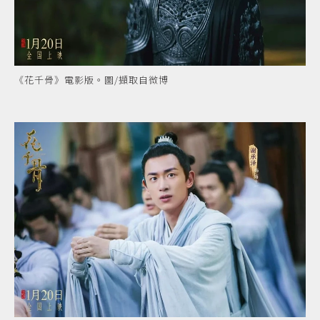
《花千骨》電影版。圖/擷取自微博