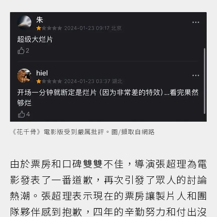
《花千骨》電影版受到嚴厲批評。圖/擷取自網路
由於票房和口碑雙雙不佳，導演張超理為電
影發表了一番道歉，再次引發了眾人的討論
熱潮。張超理表示現在的票房讓製片人和團
隊夥伴感到抱歉，四年的辛勤努力和付出沒