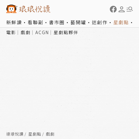
新鮮讀
看聯副
書市圈
藝開罐
迷創作
星劇點
電影
戲劇
ACGN
星劇點夥伴
琅琅悅讀
星劇點
戲劇