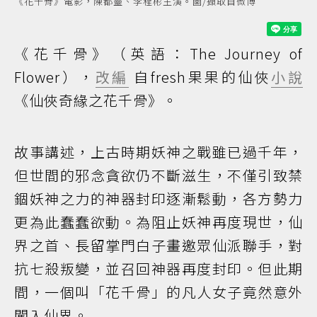
《花千骨》電影，陳都靈、李程彬主演。圖/擷取自微博
《花千骨》（英語：The Journey of
Flower），
改編
自fresh果果的仙俠
小說
《仙俠奇緣之花千骨》。
故事講述，上古時期妖神之戰雖已過千年，
但世間的邪念貪欲仍不斷滋生，不僅引致禁
錮妖神之力的神器封印逐漸鬆動，各方勢力
更為此蠢蠢欲動。為阻止妖神再度現世，仙
界之首、長留掌門白子畫邀眾仙派聯手，對
抗七殺叛變，並召回神器再度封印。但此期
間，一個叫「花千骨」的凡人女子竟然意外
闖入仙界。