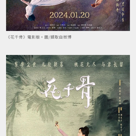
《花千骨》電影版。圖/擷取自微博