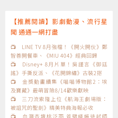
【推薦閱讀】影劇動漫、流行星
聞 通通一網打盡
📺 LINE TV 8月強檔！《開火開伙》鄭
智善開餐車、《MIU 404》經典回歸
📺 Disney+ 8月片單！吳謹言《御廷
謠》手撕反派、《花開錦繡》古裝2搭
📺 金獎動畫續集《喵喵博物館2：埃
及寶藏》最萌冒險8/14歡樂獻映
📺 三刀流索隆上位《航海王劇場版：
被詛咒的聖劍》精美特典海報必收
📺 血濺杏壇桃泛雨 斧劈絳帳徒弒師