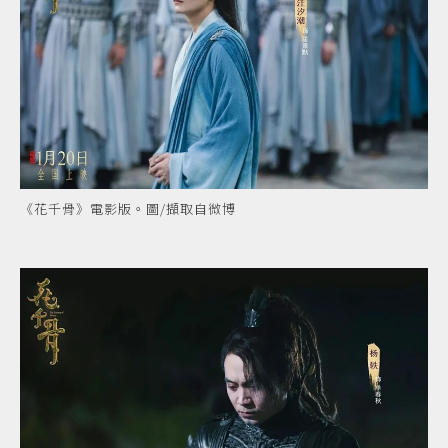
《花千骨》電影版。圖/擷取自微博