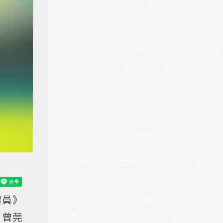
體員》
、曾莞