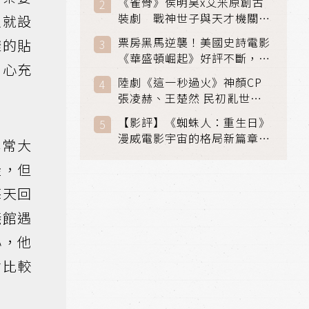
《雀骨》侯明昊x艾米原創古
裝劇 戰神世子與天才機關師
以就設
聯手攻克身世之謎
票房黑馬逆襲！美國史詩電影
樣的貼
《華盛頓崛起》好評不斷，輾
內心充
壓《玩具總動員5》、《超少
陸劇《這一秒過火》神顏CP
女》
張凌赫、王楚然 民初亂世、
家仇國難也要大談禁忌叔嫂戀
【影評】《蜘蛛人：重生日》
漫威電影宇宙的格局新篇章，
非常大
在面罩之下找到自我救贖的成
徒，但
長
每天回
儀館遇
心，他
會比較