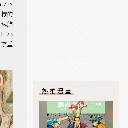
zka
各樣的
奇斌飾
的叫小
不尊重
熱推漫畫