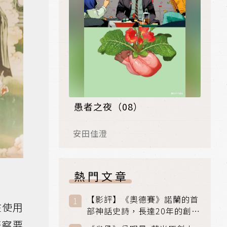
愚者之夜（08）
安田佳澄
熱門文章
【影評】《奧德賽》諾蘭的首
在使用
部神話史詩，長達20年的創傷
與贖罪之旅
警察要