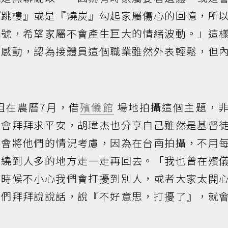
『跳樓』或是『燒炭』勾起家屬傷心的回憶，所
代號，希望家屬不會產生巨大的情緒波動。」這
常感動，認為接體員這個職業雖然外表輕鬆，但
組在農曆7月，借
殯儀館
場地拍攝這個主題，
均會拜拜求平安，胡瑋杰也分享自己雖然是基督
也會將他們的情況考慮，因為在台南拍攝，不用
地繞到人多的地方走一走再回去。「我也曾在殯
的時候不小心我們會打擾到別人，或者大家太開
他們拜拜說說話，說『不好意思，打擾了』，就