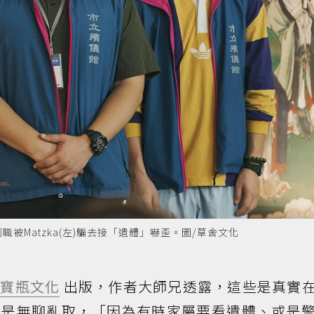
被Matzka(左)騙去接「遺體」嚇歪。圖/草舍文化
由
寶瓶文化
出版，作者大師兄透露，這些是真實
或是無聊亂取，「因為有時家屬要看遺體、或是