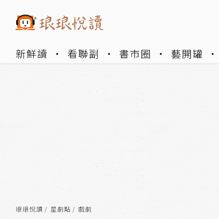
新鮮讀
看聯副
書市圈
藝開罐
琅琅悅讀
星劇點
戲劇