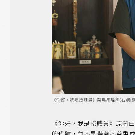
《你好，我是接體員》菜鳥胡瑋杰(右)剛到職
《你好，我是接體員》原著
的代號，並不是帶著不尊重