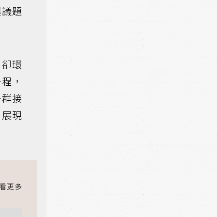
與議題
，卻環
一程，
一群接
，展現