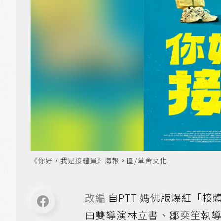
《你好，我是接體員》海報。圖/草舍文化
改編
自PTT 媽佛版爆紅「
由雙導演林立書、鄒奕笙執