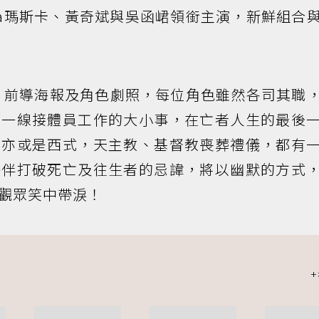
zka瑪斯卡、黃奇斌與吳函峮領銜主演，新鮮組合
告、前導海報及角色劇照，每位角色雖然各司其職
第一線接體員工作的大小事，在亡者人生的最後
，亦或是西式，天主教、基督教喪葬禮儀，都有
夥伴打破死亡及往生者的忌諱，將以幽默的方式
觀眾笑中帶淚！