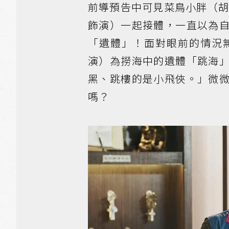
前導預告中可見菜鳥小胖（胡
飾演）一起接體，一直以為
「遺體」！面對眼前的情況
演）為撈海中的遺體「跳海
黑、跳樓的是小飛俠。」微
嗎？