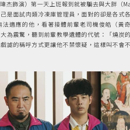
瑋杰飾演）第一天上班報到就被騙去與大胖（Mat
自己是面試肉類冷凍庫管理員，面對的卻是各式
無法適應的他，看著接體前輩老司機俊皓（黃
」大為震驚，聽到前輩教學遺體的代號：「燒炭
微戲謔的稱呼方式更讓他不禁懷疑，這樣叫不會