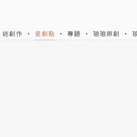
迷創作
星劇點
專題
琅琅原創