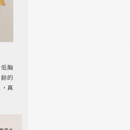
肩低胸
多餘的
嘆，真