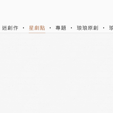
迷創作
星劇點
專題
琅琅原創