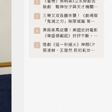
《雀骨》侯明昊x艾米原創古
裝劇 戰神世子與天才機關師
聯手攻克身世之謎
三哥又双叒叕來襲！《劇場版
「鬼滅之刃」無限城篇 第一
章》 七月首登串流平台
票房黑馬逆襲！美國史詩電影
《華盛頓崛起》好評不斷，輾
壓《玩具總動員5》、《超少
陸劇《這一秒過火》神顏CP
女》
張凌赫、王楚然 民初亂世、
家仇國難也要大談禁忌叔嫂戀