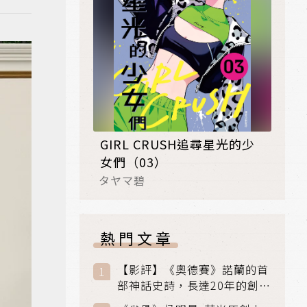
GIRL CRUSH追尋星光的少
女們（03）
タヤマ碧
熱門文章
【影評】《奧德賽》諾蘭的首
部神話史詩，長達20年的創傷
與贖罪之旅