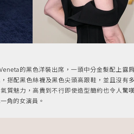
a Veneta的黑色洋裝出席，一頭中分金髮配上露
氣，搭配黑色絲襪及黑色尖頭高跟鞋，並且沒有
的氣質魅力，高貴到不行即使造型簡約也令人驚
一角的女演員。