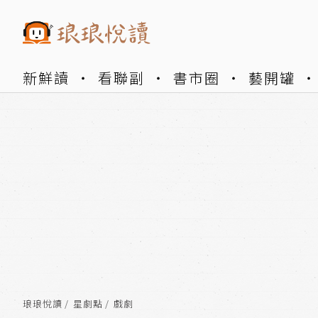
新鮮讀
看聯副
書市圈
藝開罐
琅琅悅讀
星劇點
戲劇