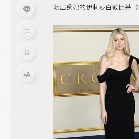
演出黛妃的伊莉莎白戴比基（Eli