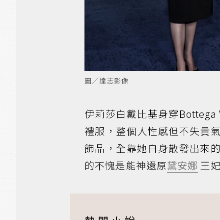
圖／達志影像
伊莉莎白戴比基身穿Botteg
禮服，整個人性感但不失貴
飾品，全靠她自身散發出來
的不愧是能神還原
黛安娜
王妃