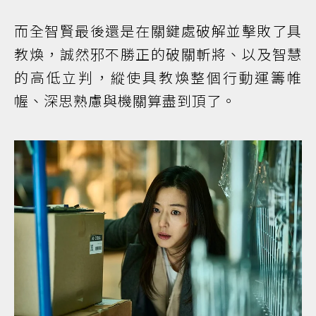
而全智賢最後還是在關鍵處破解並擊敗了具
教煥，誠然邪不勝正的破關斬將、以及智慧
的高低立判，縱使具教煥整個行動運籌帷
幄、深思熟慮與機關算盡到頂了。