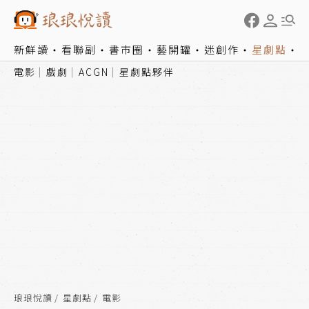
新鮮讀
看聯副
書市圈
藝開罐
迷創作
星劇點
電影
戲劇
ACGN
星劇點夥伴
琅琅悅讀
星劇點
電影