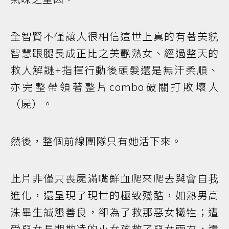
全智賢不僅讓人很相信這世上真的有著美貌
智慧跟腿長成正比之美艷熟女、經過整天的
救人解謎+指揮行動後頭髮還是無汗柔順、
亦完整帶領著整片combo破關打敗壞人
（屍）。
然後，整個前線團隊只有她活下來。
此片非僅只喪屍滿嘴鮮血爬來爬去與會自我
進化，還呈現了現世的極致殘酷，如熟男高
洙畢生誠懇善良，卻為了救那惡女犧牲；遭
受惡女長期欺凌的小女孩救了惡女兩次，還