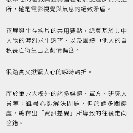
所，確是電影視覺與氣息的絕致矛盾。
喪屍與生存疾片的共用要點，總奠基於其中
人物的濃烈求生慾望、以及團體中他人的自
私畏亡衍生出之劇情偏岔。
很踏實又揪緊人心的瞬時轉折。
而於巢穴大樓外的諸多媒體、軍方、研究人
員等，雖盡心想解決問題，但於諸多關鍵
處，總釋出「資訊差異」所導致的往後走向
岔錯。