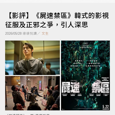
【影評】《屍速禁區》韓式的影視
征服及正邪之爭，引人深思
琅琅悅讀／
文生
2026/05/28