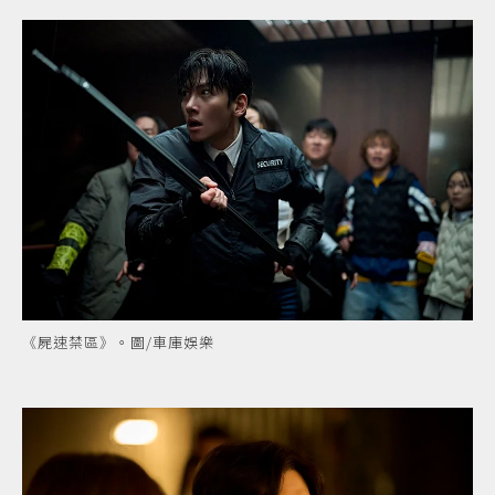
《屍速禁區》。圖/車庫娛樂