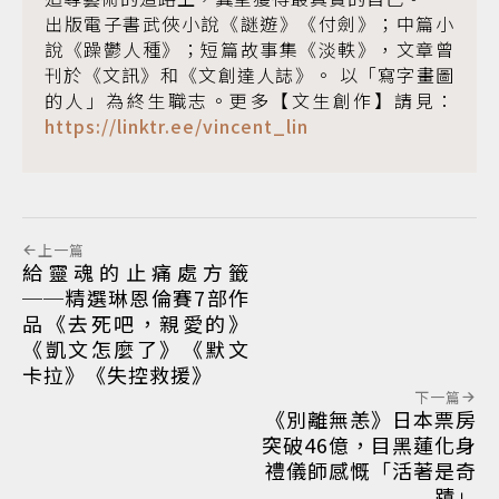
出版電子書武俠小說《謎遊》《付劍》；中篇小
說《躁鬱人種》；短篇故事集《淡軼》，文章曾
刊於《文訊》和《文創達人誌》。 以「寫字畫圖
的人」為終生職志。更多【文生創作】請見：
https://linktr.ee/vincent_lin
上一篇
給靈魂的止痛處方籤
──精選琳恩倫賽7部作
品《去死吧，親愛的》
《凱文怎麼了》《默文
卡拉》《失控救援》
下一篇
《別離無恙》日本票房
突破46億，目黑蓮化身
禮儀師感慨「活著是奇
蹟」