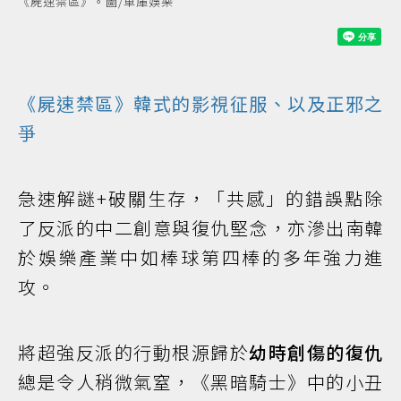
《屍速禁區》。圖/車庫娛樂
《屍速禁區》韓式的影視征服、以及正邪之
爭
急速解謎+破關生存，「共感」的錯誤點除
了反派的中二創意與復仇堅念，亦滲出南韓
於娛樂產業中如棒球第四棒的多年強力進
攻。
將超強反派的行動根源歸於
幼時創傷的復仇
總是令人稍微氣窒，《黑暗騎士》中的小丑