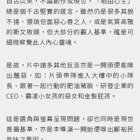
自古以來，不論創作或現世，「相由心生」
總是個千古堅實的箴言，雖然仍是很多其貌
不揚、猥瑣但面惡心善之人，或是氣質高雅
的斯文敗類，但大部分的觀人基準，確是可
細微察覺此人內心靈魂。
是故，片中諸多其他反派亦是一開頭便能嗅
出醜惡，如：片頭帶隊進入大樓中的小隊
長、跟著一起行動的肥油豬臉、研發企業的
CEO、霸凌小女孩的惡女和金髮屁孩。
這是選角與螢幕呈現問題，卻也同時是現世
普遍基準，亦是李導演一開始便嗅出鄺裕民
氣味之重因。