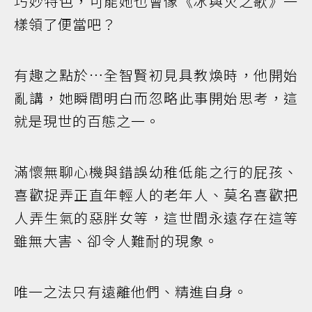
巧妙特色，可能她也會像《冰與火之歌》一
樣領了便當吧？
有趣之點於…全智賢初見具教煥時，他開始
亂講，她瞬間明白而忽略此事開始思考，這
就是現世的百態之一。
滿懷無聊心機與錯誤幼稚低能之行的屁孩、
喜歡捉弄正直年輕人的老年人、莫名喜歡把
人弄生氣的惡胖女等，這世間永遠存在這等
雖無大害、卻令人難耐的現象。
唯一之法只有遠離他們、精進自身。