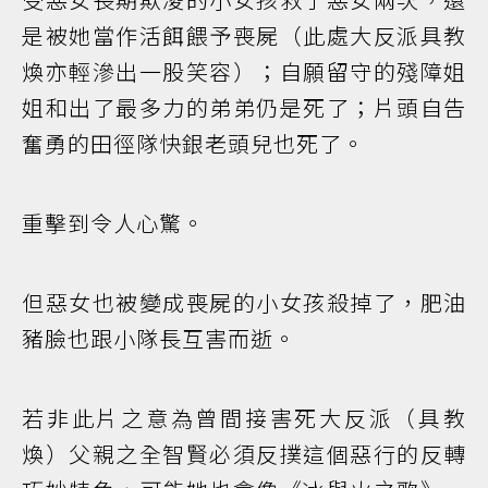
是被她當作活餌餵予喪屍（此處大反派具教
煥亦輕滲出一股笑容）；自願留守的殘障姐
姐和出了最多力的弟弟仍是死了；片頭自告
奮勇的田徑隊快銀老頭兒也死了。
重擊到令人心驚。
但惡女也被變成喪屍的小女孩殺掉了，肥油
豬臉也跟小隊長互害而逝。
若非此片之意為曾間接害死大反派（具教
煥）父親之全智賢必須反撲這個惡行的反轉