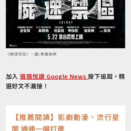
《屍速禁區》。圖/車庫娛樂
加入
琅琅悅讀 Google News
按下追蹤，精
選好文不漏接！
【推薦閱讀】影劇動漫、流行星
聞 通通一網打盡