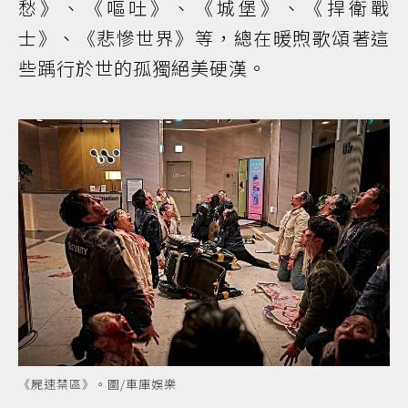
愁》、《嘔吐》、《城堡》、《捍衛戰
士》、《悲慘世界》等，總在暖煦歌頌著這
些踽行於世的孤獨絕美硬漢。
《屍速禁區》。圖/車庫娛樂