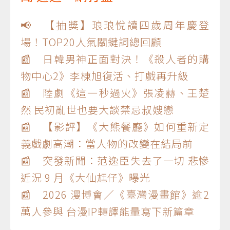
📢 【抽獎】琅琅悅讀四歲周年慶登
場！TOP20人氣關鍵詞總回顧
📰 日韓男神正面對決！《殺人者的購
物中心2》李棟旭復活、打戲再升級
📰 陸劇《這一秒過火》張凌赫、王楚
然 民初亂世也要大談禁忌叔嫂戀
📰 【影評】《大熊餐廳》如何重新定
義戲劇高潮：當人物的改變在結局前
📰 突發新聞：范逸臣失去了一切 悲慘
近況 9 月《大仙尪仔》曝光
📰 2026 漫博會／《臺灣漫畫館》逾2
萬人參與 台漫IP轉譯能量寫下新篇章