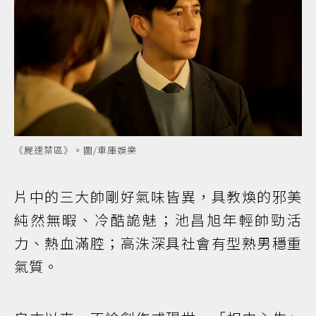
《屍速禁區》。圖/車庫娛樂
片中的三大帥剛好氣味皆異，具教煥的邪美
純然無暇、冷酷詭魅；池昌旭年輕帥勁活
力、熱血滿腔；高洙深具社會有型熟男穩重
氣質。