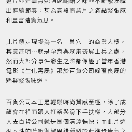
整片亦是毫無勉強或齟齬之味地不斷緊湊釋
出連續節奏，甚為高段商業片之滿點緊張感
和豐富踏實氣息。
此片鎖定現場為一名「巢穴」的商業大樓，
其意甚明…就是孕育與聚集喪屍士兵之處，
然而大部分事件發生之際都像極了當年香港
電影《生化壽屍》那於百貨公司躲匿喪屍的
懸疑緊張味道。
百貨公司本正是輕鬆時尚質感至極，除了成
龍會在裡面跟人打架與滑下手扶梯，大部分
人去百貨公司就是圖個清涼暢快；而此片這
根本性的噬戮與變異錯種發於此進步貴氣之