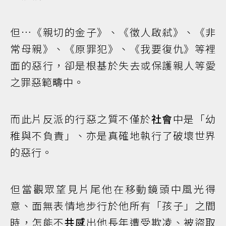
但…《親切的金子》、《徵人啟弒》、《非
常母親》、《原罪犯》、《我要復仇》等裡
面的惡行，卻是根基於失去或保護親人等愛
之罪惡範疇中。
而此片反派的行惡之質不僅於
社會
中是「幼
稚與不負責」、亦是真確地執行了破壞世界
的惡行。
但當觀眾望見片尾他在移動鏡頭中風光得
意、面無表情地步行於他所有「孩子」之間
時，怎能不
共感
出他長年遭受欺凌、被盜取