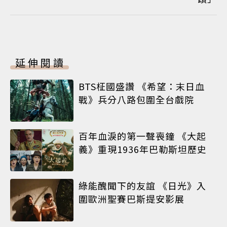
延伸閱讀
BTS柾國盛讚 《希望：末日血
戰》兵分八路包圍全台戲院
百年血淚的第一聲喪鐘 《大起
義》重現1936年巴勒斯坦歷史
綠能醜聞下的友誼 《日光》入
圍歐洲聖賽巴斯提安影展