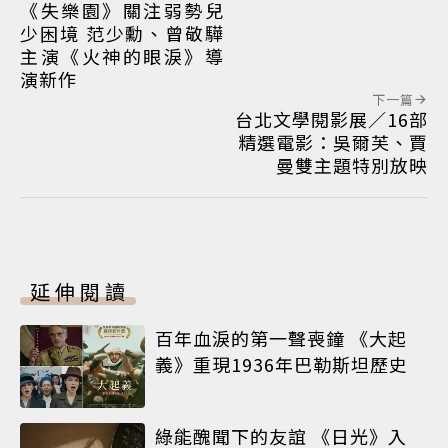
《失樂園》關注弱勢兒
少困境 范少勳、曾敬驊
主演《火神的眼淚》導
演新作
下一篇
台北文學閱影展／16部
精選電影：吳爾芙、賈
曼雙主題特別放映
延伸閱讀
百年血淚的第一聲喪鐘 《大起
義》重現1936年巴勒斯坦歷史
綠能醜聞下的友誼 《日光》入