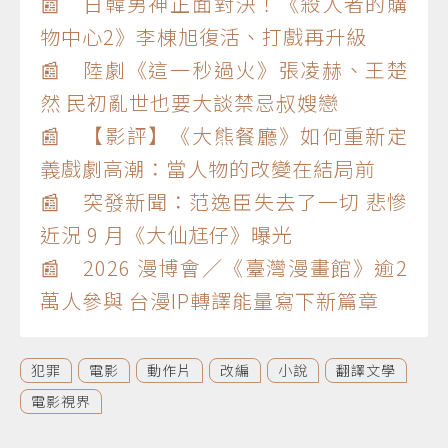
📰 日韓男神正面對決！《殺人者的購
物中心2》李棟旭復活、打戲再升級
📰 陸劇《這一秒過火》張凌赫、王楚
然 民初亂世也要大談禁忌叔嫂戀
📰 【影評】《大熊餐廳》如何重新定
義戲劇高潮：當人物的改變在結局前
📰 突發新聞：范逸臣失去了一切 悲慘
近況 9 月《大仙尪仔》曝光
📰 2026 漫博會／《臺灣漫畫館》逾2
萬人參與 台漫IP轉譯能量寫下新篇章
犯罪
電影
動作片
改編
小說
翻譯文學
電影視界