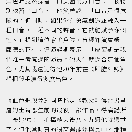
角色時竟然操著一口美國南方口音：「我特
別練習了口音。」他笑著說：「口音是很危
險的。但同時，如果你有勇氣創造並融入一
種口音，一種不同的聲音，它就能賦予你個
性。」提到這位家喻戶曉，曾經飾演詹姆士
龐德的巨星，導演諾斯表示：「皮爾斯是我
們唯一考慮過的演員。他天生就適合這個角
色，尤其我還記得他20年前在《肝膽相照》
裡把殺手演得多麼出色。」
《血色追殺令》同時也是《教父》傳奇男星
詹姆士肯恩生前的最後一部作品，導演諾斯
事後追憶：「拍攝結束後八、九週他就過世
了。但他當時真的很高興能參與其中。那種