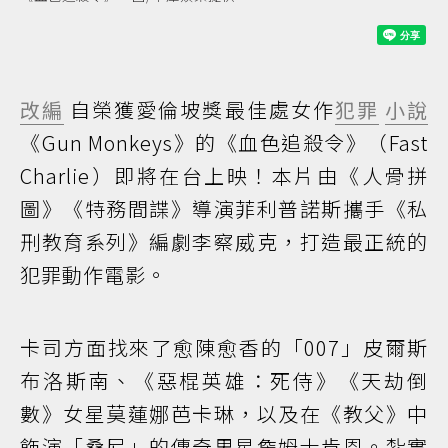
改編
自榮獲愛倫坡獎最佳處女作
犯罪
小說
《Gun Monkeys》的《血色追殺令》（Fast
Charlie）即將在台上映！本片由《人骨拼
圖》《特務間諜》導演菲利普諾斯攜手《私
刑教育系列》編劇李察威克，打造最正統的
犯罪動作電影。
卡司方面找來了愈陳愈香的「007」皮爾斯
布洛斯南、《惡棍英雄：死侍》《天劫倒
數》女星莫蓮娜芭卡琳，以及在《教父》中
飾演「桑尼」的傳奇男星詹姆士肯恩。紮實