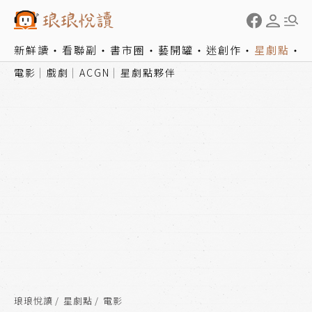
新鮮讀
看聯副
書市圈
藝開罐
迷創作
星劇點
電影
戲劇
ACGN
星劇點夥伴
琅琅悅讀
星劇點
電影