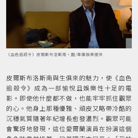
《血色追殺令》皮爾斯布洛斯南。圖/車庫娛樂提供
皮爾斯布洛斯南與生俱來的魅力，使《血色
追殺令》成為一部愉悅且娛樂性十足的電
影。即使他什麼都不做，也能牢牢抓住觀眾
的心。他身上那種優雅、頑皮又略帶冷酷的
沉穩氣質隨著年紀增長愈發濃烈。觀眾可能
會驚訝地發現，這位愛爾蘭演員在扮演這個