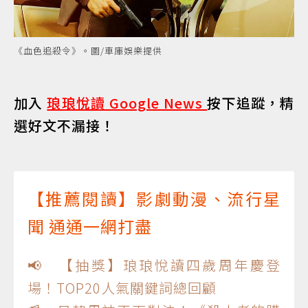
《血色追殺令》。圖/車庫娛樂提供
加入
琅琅悅讀 Google News
按下追蹤，精
選好文不漏接！
【推薦閱讀】影劇動漫、流行星
聞 通通一網打盡
📢 【抽獎】琅琅悅讀四歲周年慶登
場！TOP20人氣關鍵詞總回顧