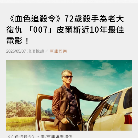
《血色追殺令》72歲殺手為老大
復仇 「007」皮爾斯近10年最佳
電影！
琅琅悅讀／
車庫娛樂
2026/05/07
《血色追殺令》。圖/車庫娛樂提供