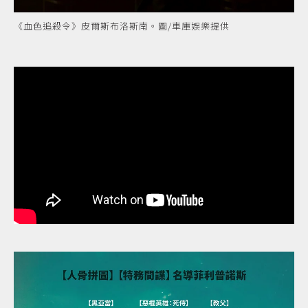
《血色追殺令》皮爾斯布洛斯南。圖/車庫娛樂提供