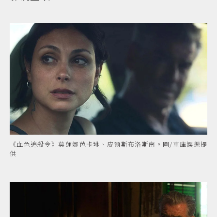
《血色追殺令》莫蓮娜芭卡琳、皮爾斯布洛斯南。圖/車庫娛樂提
供