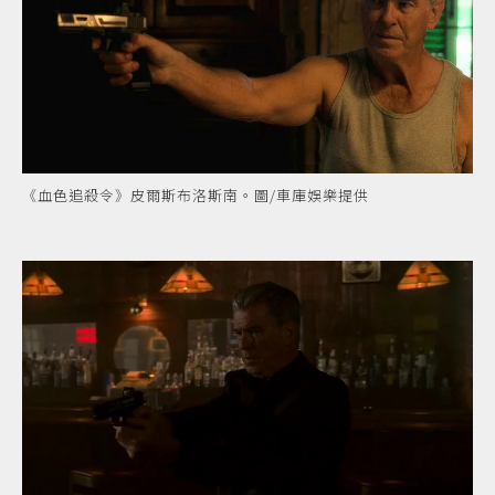
《血色追殺令》皮爾斯布洛斯南。圖/車庫娛樂提供