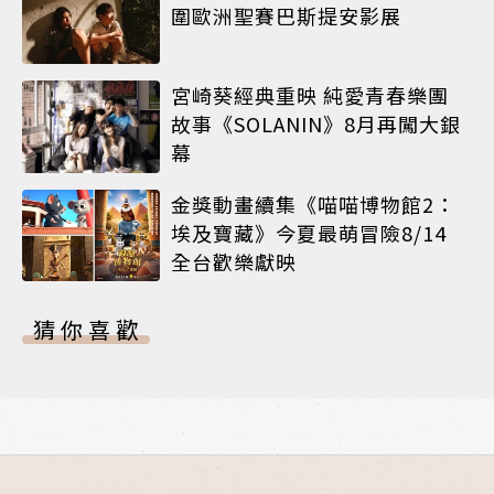
圍歐洲聖賽巴斯提安影展
宮崎葵經典重映 純愛青春樂團
故事《SOLANIN》8月再闖大銀
幕
金獎動畫續集《喵喵博物館2：
埃及寶藏》今夏最萌冒險8/14
全台歡樂獻映
猜你喜歡