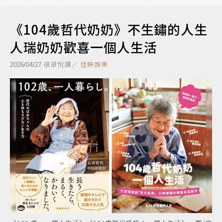
《104歲哲代奶奶》不生鏽的人生
人瑞奶奶歡喜一個人生活
琅琅悅讀／
佳映娛樂
2026/04/27