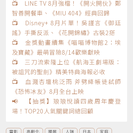
📺 LINE TV 8月強檔！《開火開伙》鄭
智善開餐車、《MIU 404》經典回歸
📺 Disney+ 8月片單！吳謹言《御廷
謠》手撕反派、《花開錦繡》古裝2搭
📺 金獎動畫續集《喵喵博物館2：埃
及寶藏》最萌冒險8/14歡樂獻映
📺 三刀流索隆上位《航海王劇場版：
被詛咒的聖劍》精美特典海報必收
📺 血濺杏壇桃泛雨 斧劈絳帳徒弒師
《恐怖冰友》8月全台上映
📢 【抽獎】琅琅悅讀四歲周年慶登
場！TOP20人氣關鍵詞總回顧
電影
高齡化
獨居
人瑞
日本
家庭