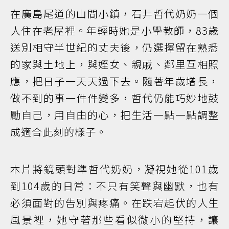
在廣島尾道的山間小鎮，石井哲代奶奶一個
人住在老屋裡。年輕時她是小學教師，83歲
送別相守半世紀的丈夫後，仍選擇留在熟悉
的家與土地上，與姪女、親戚、鄰里互相照
應，把日子一天天過下去。隨著年歲增長，
做不到的事一件件變多，哲代仍能巧妙地鼓
勵自己，用自由的心，把生活一點一點調整
成適合此刻的樣子。
本片將鏡頭對準哲代奶奶，凝視她從101歲
到104歲的日常：不只有笑聲與幽默，也有
必須面對的告別與疼痛。在跌宕起伏的人生
風景裡，她守著那些看似微小的堅持，讓