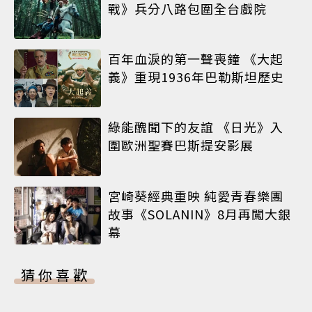
戰》兵分八路包圍全台戲院
百年血淚的第一聲喪鐘 《大起
義》重現1936年巴勒斯坦歷史
綠能醜聞下的友誼 《日光》入
圍歐洲聖賽巴斯提安影展
宮崎葵經典重映 純愛青春樂團
故事《SOLANIN》8月再闖大銀
幕
猜你喜歡