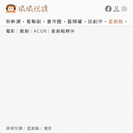
新鮮讀
看聯副
書市圈
藝開罐
迷創作
星劇點
電影
戲劇
ACGN
星劇點夥伴
琅琅悅讀
星劇點
電影