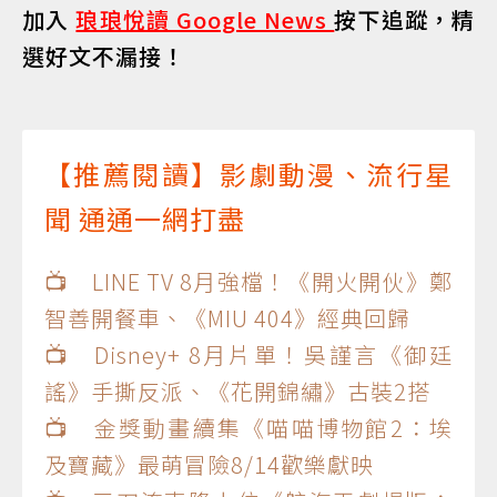
加入
琅琅悅讀 Google News
按下追蹤，精
選好文不漏接！
【推薦閱讀】影劇動漫、流行星
聞 通通一網打盡
📺 LINE TV 8月強檔！《開火開伙》鄭
智善開餐車、《MIU 404》經典回歸
📺 Disney+ 8月片單！吳謹言《御廷
謠》手撕反派、《花開錦繡》古裝2搭
📺 金獎動畫續集《喵喵博物館2：埃
及寶藏》最萌冒險8/14歡樂獻映