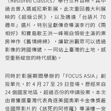
（Restored Classics）舉行世界首映。其中
過去曾入選威尼斯影展，此次重回義大利展
映的《超級公民》，以及適逢「台語片 70
週年」選片，特別呈獻傳奇導演李行的《兩
相好》和寶島歌王洪一峰親自領銜主演的票
房神作《舊情綿綿》，讓歐洲觀眾可以透過
影像的跨國傳遞，一同站上臺灣的土地，感
受重新綻放的時代感動。
同時於影展期間舉辦的「FOCUS ASIA」創
投單元，於 4 月 27 至 29 日登場。歷經來自
24 個國家地區，超過百份的申請投案，本次
由曾獲選臺灣代表角逐美國奧斯卡金像獎最
佳國際影片的《該死的阿修羅》導演樓一安