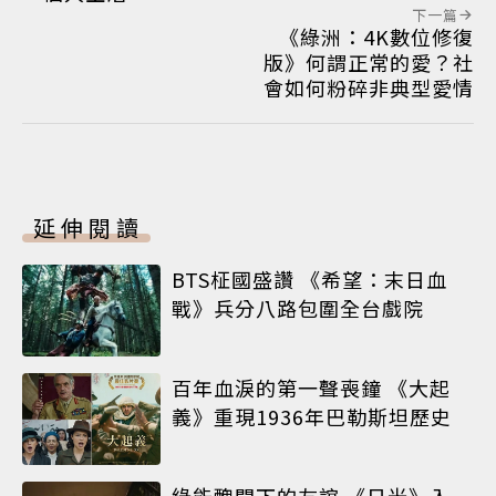
下一篇
《綠洲：4K數位修復
版》何謂正常的愛？社
會如何粉碎非典型愛情
延伸閱讀
BTS柾國盛讚 《希望：末日血
戰》兵分八路包圍全台戲院
百年血淚的第一聲喪鐘 《大起
義》重現1936年巴勒斯坦歷史