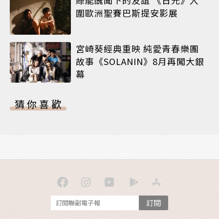
綠能醜聞下的友誼 《日光》入
圍歐洲聖賽巴斯提安影展
宮崎葵經典重映 純愛青春樂團
故事《SOLANIN》8月再闖大銀
幕
猜你喜歡
訂閱