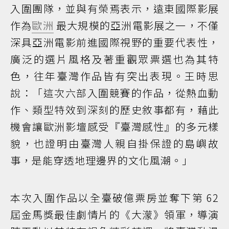
入圍團隊，並與有榮焉表示，遠東國際影展
作為
歐洲
最大規模的亞洲電影展之一，不僅
深具亞洲電影前進國際視野的重要代表性，
廣泛的選片風格及著重觀眾票選也為其特
色，往年臺灣作品皆有突出表現。王時思
說：「這次六部入圍競賽的作品，從熱血動
作、類型特效到深刻的歷史敘事都有，藉此
機會讓歐洲影壇感受『臺灣感性』的多元樣
貌，也證明由臺灣人親自掛保證的島嶼故
事，是能穿透地理邊界的文化風潮。」
本次入圍作品以全臺破億票房並奪下第 62
屆金馬獎最佳劇情片的《大濛》領軍，導演