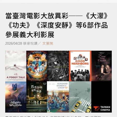
當臺灣電影大放異彩──《大濛》
《功夫》《深度安靜》等6部作品
參展義大利影展
琅琅悅讀／
文策院
2026/04/28