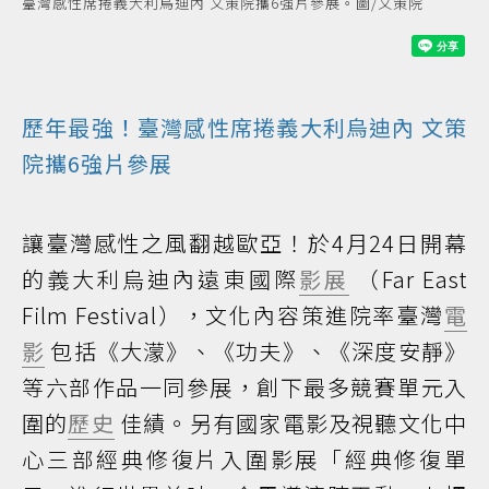
臺灣感性席捲義大利烏迪內 文策院攜6強片參展。圖/文策院
歷年最強！臺灣感性席捲義大利烏迪內 文策
院攜6強片參展
讓臺灣感性之風翻越歐亞！於4月24日開幕
的義大利烏迪內遠東國際
影展
（Far East
Film Festival），文化內容策進院率臺灣
電
影
包括《大濛》、《功夫》、《深度安靜》
等六部作品一同參展，創下最多競賽單元入
圍的
歷史
佳績。另有國家電影及視聽文化中
心三部經典修復片入圍影展「經典修復單