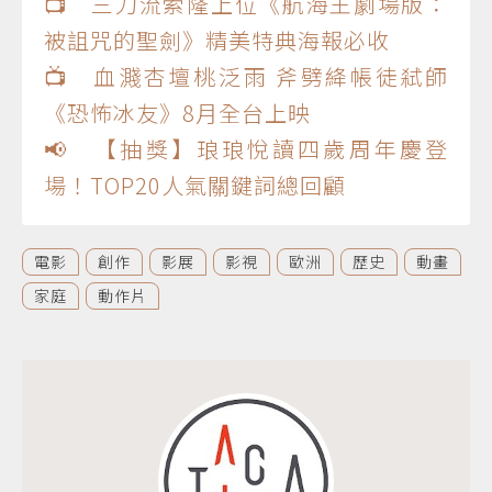
📺 三刀流索隆上位《航海王劇場版：
被詛咒的聖劍》精美特典海報必收
📺 血濺杏壇桃泛雨 斧劈絳帳徒弒師
《恐怖冰友》8月全台上映
📢 【抽獎】琅琅悅讀四歲周年慶登
場！TOP20人氣關鍵詞總回顧
電影
創作
影展
影視
歐洲
歷史
動畫
家庭
動作片