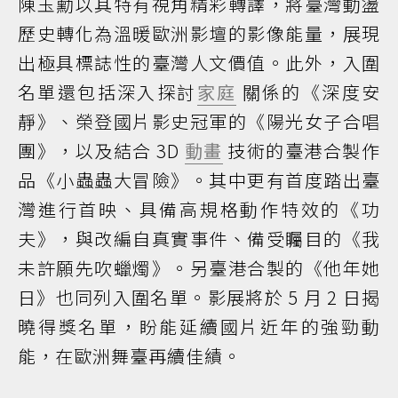
陳玉勳以其特有視角精彩轉譯，將臺灣動盪
歷史轉化為溫暖歐洲影壇的影像能量，展現
出極具標誌性的臺灣人文價值。此外，入圍
名單還包括深入探討
家庭
關係的《深度安
靜》、榮登國片影史冠軍的《陽光女子合唱
團》，以及結合 3D
動畫
技術的臺港合製作
品《小蟲蟲大冒險》。其中更有首度踏出臺
灣進行首映、具備高規格動作特效的《功
夫》，與改編自真實事件、備受矚目的《我
未許願先吹蠟燭》。另臺港合製的《他年她
日》也同列入圍名單。影展將於 5 月 2 日揭
曉得獎名單，盼能延續國片近年的強勁動
能，在歐洲舞臺再續佳績。