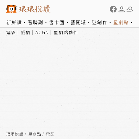
新鮮讀
看聯副
書市圈
藝開罐
迷創作
星劇點
電影
戲劇
ACGN
星劇點夥伴
琅琅悅讀
星劇點
電影