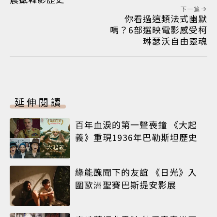
下一篇
你看過這類法式幽默
嗎？6部選映電影感受柯
琳瑟沃自由靈魂
延伸閱讀
百年血淚的第一聲喪鐘 《大起
義》重現1936年巴勒斯坦歷史
綠能醜聞下的友誼 《日光》入
圍歐洲聖賽巴斯提安影展