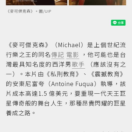
《麥可傑克森》。圖/UIP
《麥可傑克森》（Michael）是上個世紀流
行樂之王的同名
傳記
電影
，他可能也是台
灣最具知名度的西洋男
歌手
（應該沒有之
一）。本片由《私刑教育》、《震撼教育》
的安東尼富夸（Antoine Fuqua）執導，該
片成本高達1.5 億美元，要重現一代天王巨
星傳奇般的舞台人生，那種昂貴閃耀的巨星
養成之路。