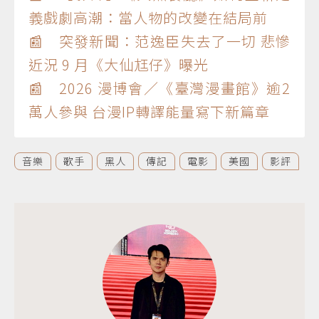
義戲劇高潮：當人物的改變在結局前
📰 突發新聞：范逸臣失去了一切 悲慘
近況 9 月《大仙尪仔》曝光
📰 2026 漫博會／《臺灣漫畫館》逾2
萬人參與 台漫IP轉譯能量寫下新篇章
音樂
歌手
黑人
傳記
電影
美國
影評