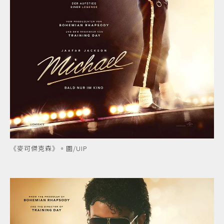
《麥可傑克森》。圖/UIP