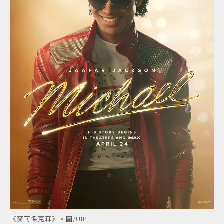
《麥可傑克森》。圖/UIP