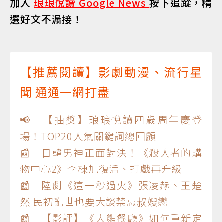
加入
琅琅悅讀 Google News
按下追蹤，精
選好文不漏接！
【推薦閱讀】影劇動漫、流行星
聞 通通一網打盡
📢 【抽獎】琅琅悅讀四歲周年慶登
場！TOP20人氣關鍵詞總回顧
📰 日韓男神正面對決！《殺人者的購
物中心2》李棟旭復活、打戲再升級
📰 陸劇《這一秒過火》張凌赫、王楚
然 民初亂世也要大談禁忌叔嫂戀
📰 【影評】《大熊餐廳》如何重新定