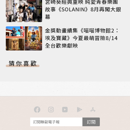
宮崎葵經典重映 純愛青春樂團
故事《SOLANIN》8月再闖大銀
幕
金獎動畫續集《喵喵博物館2：
埃及寶藏》今夏最萌冒險8/14
全台歡樂獻映
猜你喜歡
訂閱