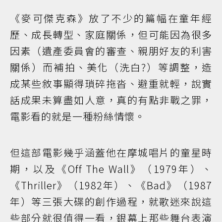
《麥可傑克森》放了不少的篇幅在童年經
歷、成長轉型、家庭關係，但可能因為很多
因素（遺產委員會的審查、親朋好友的利害
關係）而補拍、美化（洗白?）等調整，造
成某些敘事顯得瑣碎拖沓、避重就輕，說實
話成果未算盡如人意，真的有點非戰之罪，
電影看的就是一種粉絲情懷。
但這部電影幾乎涵蓋他在摩城唱片的童星時
期，以及《Off The Wall》（1979年）、
《Thriller》（1982年）、《Bad》（1987
年）等三張大碟的創作過程，就歌迷來說這
些部分就很值得一看，銀幕上那些舞台表演