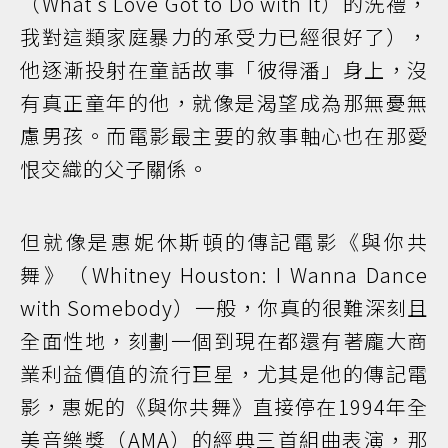
（What's Love Got to Do with It）的洗禮，
我對這類家庭暴力的承受力已經很好了），
他逐漸投射在童話故事「彼得潘」身上，沒
有真正童年的他，就像是渴望成為那無憂無
慮男孩。而電影最主要的敘事軸心也在那愛
恨交織的父子關係。
但就像是惠妮休斯頓的傳記電影《與你共
舞》（Whitney Houston: I Wanna Dance
with Somebody）一般，你真的很難深刻且
全面性地，刻劃一個到現在都還有著龐大商
業利益價值的流行巨星，尤其是他的傳記電
影，惠妮的《與你共舞》直接停在1994年全
美音樂獎（AMA）的經典三首組曲表演，那