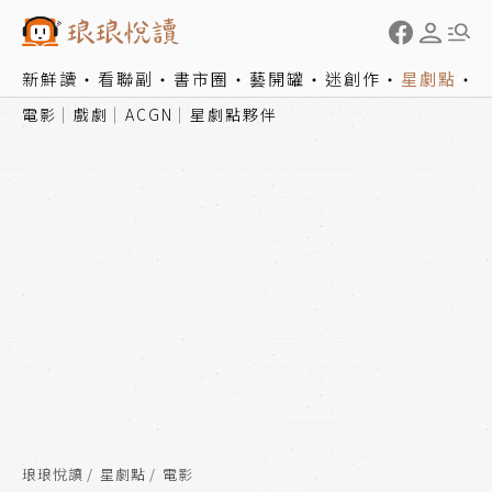
新鮮讀
看聯副
書市圈
藝開罐
迷創作
星劇點
電影
戲劇
ACGN
星劇點夥伴
琅琅悅讀
星劇點
電影