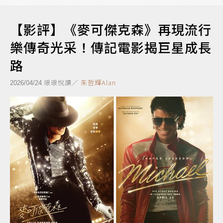
【影評】《麥可傑克森》再現流行
樂傳奇光采！傳記電影揭巨星成長
路
琅琅悅讀／
朱哲輝Alan
2026/04/24