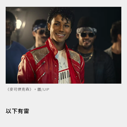
《麥可傑克森》。圖/UIP
以下有雷