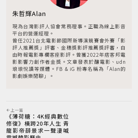
朱哲輝Alan
現為台灣影評人協會常務理事。正職為線上影音
平台的營運經理。
曾任2021台北電影節國際新導演競賽會外賽「影
評人推薦獎」評審、金穗獎影評推薦獎評審，自
由時報電影專欄客座影評。曾獲2022年痞客邦電
影影響力創作者金獎。文章發表於釀電影、udn
琅琅悅讀等媒體。FB & iG 粉專名稱為「Alan的
影劇娛樂閒聊」。
上一篇
《薄荷糖：4K經典數位
修復》橫跨20年人生 青
龍影帝薛景求一聲淒喊
震撼韓影歷史