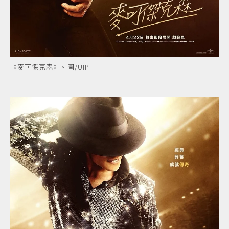
《麥可傑克森》。圖/UIP