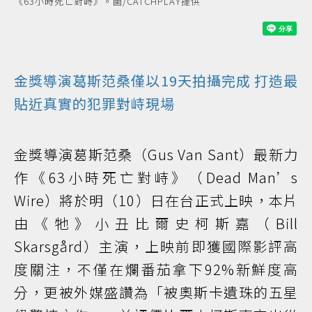
《63小時死亡對峙》。圖/CATCHPLAY提供
金獎導演葛斯范桑僅以19天拍攝完成 打造最
貼近真實的犯罪對峙現場
金獎導演葛斯范桑（Gus Van Sant）最新力
作《63小時死亡對峙》（Dead Man’s
Wire）將於明（10）日在台正式上映，本片
由《牠》小丑比爾史柯斯嘉（Bill
Skarsgård）主演，上映前即獲國際影評高
度關注，不僅在爛番茄拿下92%新鮮度高
分，更被外媒盛讚為「被奧斯卡遺珠的五星