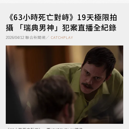
《63小時死亡對峙》19天極限拍
攝 「瑞典男神」犯案直播全紀錄
聯合新聞網／
CATCHPLAY
2026/04/12