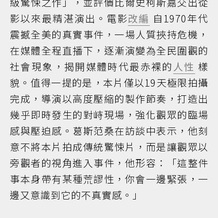
級驚悚之作」，並評價比爾史柯斯嘉交出從
影以來最精湛演出。電影
改編
自1970年代
震撼全美的真實事件，一場人質挾持危機，
在媒體全程直播下，逐漸演變為全民圍觀的
社會現象，揭開媒體時代最赤裸的
人性
樣
貌。值得一提的是，本片僅以19天極限拍攝
完成，導演以高度壓縮的製作節奏，打造出
幾乎即時發生的對峙現場，強化觀眾的臨場
感與壓迫感。葛斯范桑在訪談中表示，他刻
意不將本片拍成傳統驚悚片，而是讓觀眾以
旁觀者的視角進入事件，他形容：「這整件
事本身帶有某種荒謬性，你會一邊緊張，一
邊又意識到它的不真實感。」