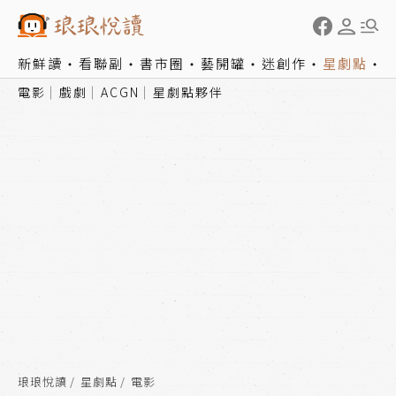
新鮮讀
看聯副
書市圈
藝開罐
迷創作
星劇點
電影
戲劇
ACGN
星劇點夥伴
琅琅悅讀
星劇點
電影