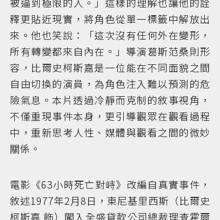
被逼到極限的人。」這樣的理解也讓他的詮
釋更貼近現實，將角色從單一標籤中解放出
來。他也笑說：「這次沒有任何外在變形，
所有轉變都來自內在。」導演葛斯范桑則形
容，比爾史柯斯嘉是一位能在不同面貌之間
自由切換的演員，為角色注入難以預測的危
險氣息。本片透過冷靜而克制的敘事視角，
不僅重現事件本身，更引導觀眾在觀看過程
中，重新思考人性、媒體與觀看之間的微妙
關係。
電影《63小時死亡對峙》改編自真實事件，
敘述1977年2月8日，東尼基里西斯（比爾史
柯斯嘉 飾）闖入全盛貸款公司總裁理查霍爾