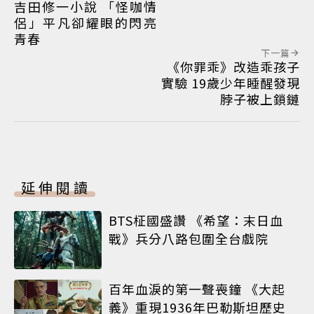
吉田修一小說 「怪咖情
侶」平凡卻耀眼的閃亮
青春
下一篇
《你罪乖》改造乖孩子
實驗 19歲少年睡醒發現
脖子被上鎖鏈
延伸閱讀
BTS柾國盛讚 《希望：末日血
戰》兵分八路包圍全台戲院
百年血淚的第一聲喪鐘 《大起
義》重現1936年巴勒斯坦歷史