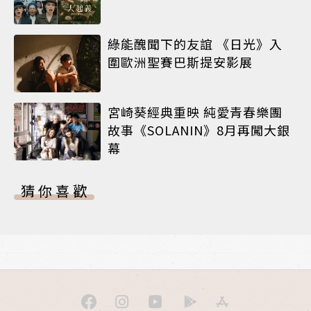
綠能醜聞下的友誼 《日光》入
圍歐洲聖賽巴斯提安影展
宮崎葵經典重映 純愛青春樂團
故事《SOLANIN》8月再闖大銀
幕
猜你喜歡