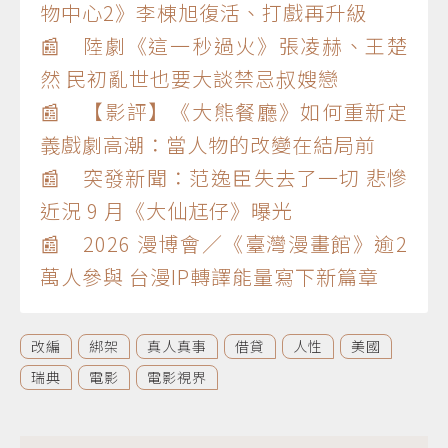
物中心2》李棟旭復活、打戲再升級
📰 陸劇《這一秒過火》張凌赫、王楚
然 民初亂世也要大談禁忌叔嫂戀
📰 【影評】《大熊餐廳》如何重新定
義戲劇高潮：當人物的改變在結局前
📰 突發新聞：范逸臣失去了一切 悲慘
近況 9 月《大仙尪仔》曝光
📰 2026 漫博會／《臺灣漫畫館》逾2
萬人參與 台漫IP轉譯能量寫下新篇章
改編
綁架
真人真事
借貸
人性
美國
瑞典
電影
電影視界