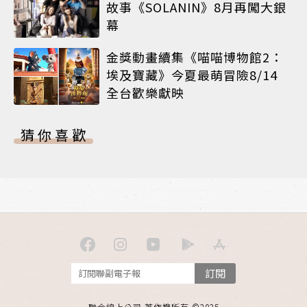
故事《SOLANIN》8月再闖大銀
幕
金獎動畫續集《喵喵博物館2：
埃及寶藏》今夏最萌冒險8/14
全台歡樂獻映
猜你喜歡
訂閱
聯合線上公司 著作權所有 ©2025