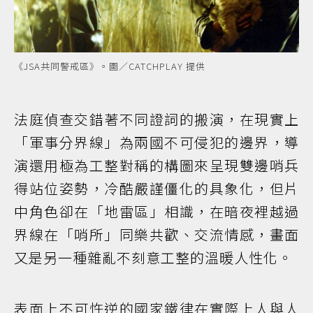
《JSA共同警戒區》。圖／CATCHPLAY 提供
法庭偵查交錯著不同證詞的搬演，在現實上
「軍事分界線」為兩國不可侵犯的邊界，導
演還用極為工整對稱的構圖來呈現雙邊哨兵
得站位姿勢，冷酷嚴謹僵化的具象化，但片
中角色卻在「地雷區」相識，在暗夜裡越過
界線在「哨所」同樂共歡、交流情感，畫面
又是另一種雜亂不刻意工整的溫暖人性化。
表面上不可忤逆的國家鐵律在實際上人與人