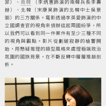
菲）、
南韓
（李炳憲飾演的南韓兵長李壽
赫）、北韓（宋康昊飾演的北韓中士吳景
弼）的三方關係。電影透過李英愛飾演的中
立國調查官的視角來偵辦這起兩國紛爭，所
以我們可以看到同一件案件有至少三種不同
的視角與觀點。影片從劃破寂靜的槍響開
始，用懸疑推理的類型風格來處理極端政治
氛圍的國族背景，在不斷反轉中層層推敲剖
析。