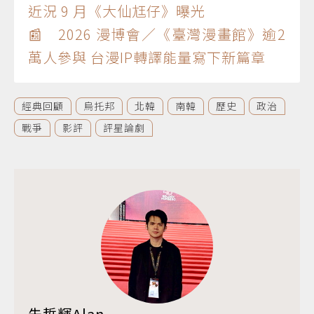
近況 9 月《大仙尪仔》曝光
📰 2026 漫博會／《臺灣漫畫館》逾2
萬人參與 台漫IP轉譯能量寫下新篇章
經典回顧
烏托邦
北韓
南韓
歷史
政治
戰爭
影評
評星論劇
朱哲輝Alan