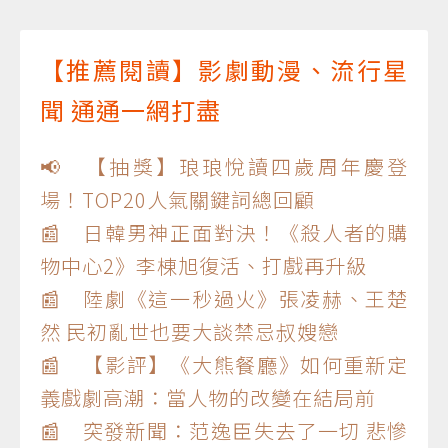
【推薦閱讀】影劇動漫、流行星
聞 通通一網打盡
📢 【抽獎】琅琅悅讀四歲周年慶登
場！TOP20人氣關鍵詞總回顧
📰 日韓男神正面對決！《殺人者的購
物中心2》李棟旭復活、打戲再升級
📰 陸劇《這一秒過火》張凌赫、王楚
然 民初亂世也要大談禁忌叔嫂戀
📰 【影評】《大熊餐廳》如何重新定
義戲劇高潮：當人物的改變在結局前
📰 突發新聞：范逸臣失去了一切 悲慘