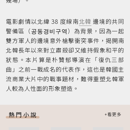
幾場）。
電影劇情以北緯 38 度線南
北韓
邊境的共同
警備區（공동경비구역）為背景，因為一起
雙方軍人的邊境意外槍擊衝突事件，揭開南
北韓長年以來對立肅殺卻又維持假象和平的
狀態。本片算是朴贊郁導演在「復仇三部
曲」之前一戰成名的代表作，這也是韓國主
流商業大片中的戰事題材，難得重塑北韓軍
人較為人性面的形象塑造。
熱門小說