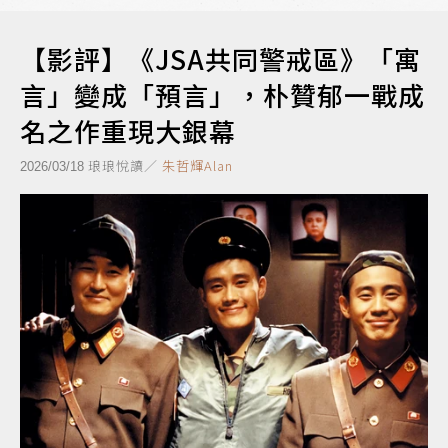
【影評】《JSA共同警戒區》「寓
言」變成「預言」，朴贊郁一戰成
名之作重現大銀幕
琅琅悅讀／
朱哲輝Alan
2026/03/18