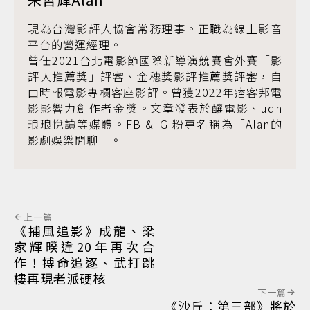
現為台灣影評人協會常務理事。正職為線上影音
平台的營運經理。
曾任2021台北電影節國際新導演競賽會外賽「影
評人推薦獎」評審、金穗獎影評推薦獎評審，自
由時報電影專欄客座影評。曾獲2022年痞客邦電
影影響力創作者金獎。文章發表於釀電影、udn
琅琅悅讀等媒體。FB & iG 粉專名稱為「Alan的
影劇娛樂閒聊」。
上一篇
《捕風追影》成龍、梁
家輝暌違20年再次合
作！搏命追逐、武打跳
樓再現老派硬核
下一篇
《沙丘：第三部》將於