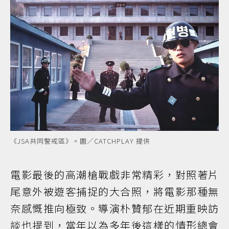
《JSA共同警戒區》。圖／CATCHPLAY 提供
電影最後的高潮槍戰戲非常精彩，對照著片
尾意外被遊客捕捉的大合照，將電影那種無
奈感慨推向極致。導演朴贊郁在近期重映訪
談也提到，當年以為多年後這樣的情形總會