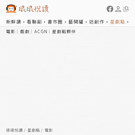
新鮮讀
看聯副
書市圈
藝開罐
迷創作
星劇點
電影
戲劇
ACGN
星劇點夥伴
琅琅悅讀
星劇點
電影