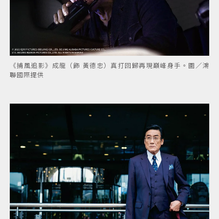
《捕風追影》成龍（飾 黃德忠）真打回歸再現巔峰身手。圖／鴻
聯國際提供