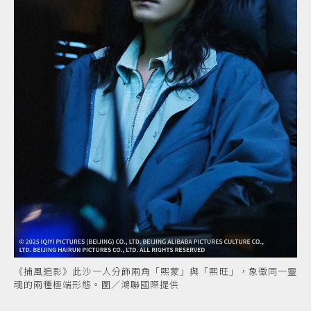
《捕風追影》此沙一人分飾兩角「熙蒙」與「熙旺」，象徵同一靈
魂的兩種極端形態。圖／鴻聯國際提供