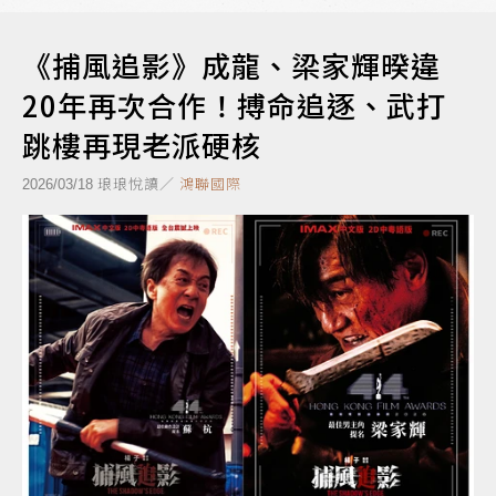
《捕風追影》成龍、梁家輝暌違
20年再次合作！搏命追逐、武打
跳樓再現老派硬核
琅琅悅讀／
鴻聯國際
2026/03/18