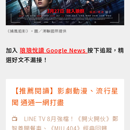
《捕風追影》。圖／鴻聯國際提供
加入
琅琅悅讀 Google News
按下追蹤，精
選好文不漏接！
【推薦閱讀】影劇動漫、流行星
聞 通通一網打盡
📺 LINE TV 8月強檔！《開火開伙》鄭
智善開餐車、《MIU 404》經典回歸