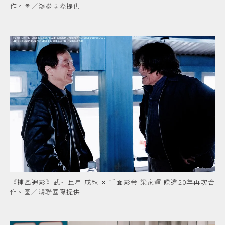
作。圖／鴻聯國際提供
《捕風追影》武打巨星 成龍 ✕ 千面影帝 梁家輝 睽違20年再次合
作。圖／鴻聯國際提供