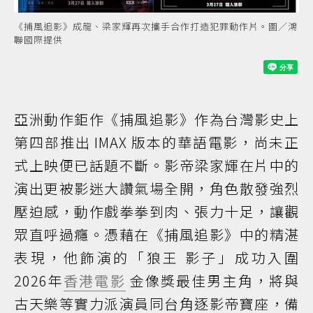
《捕風追影》成龍、梁家輝再次攜手合作打造犯罪動作片。圖／鴻
聯國際提供
亞洲動作鉅作《捕風追影》作為台灣影史上
第四部推出 IMAX 版本的華語電影，尚未正
式上映便已話題不斷。影帝梁家輝在片中的
演出更被影迷大讚氣場全開，角色散發強烈
壓迫感，動作戲拳拳到肉、張力十足，讓觀
眾直呼過癮。憑藉在《捕風追影》中的精湛
表現，他飾演的「狼王 影子」成功入圍
2026年
香港電影
金像獎最佳男主角，將與
古天樂等實力派演員同台角逐影帝寶座，備