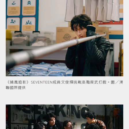
《捕風追影》SEVENTEEN成員文俊輝挑戰高難度武打戲。圖／鴻
聯國際提供