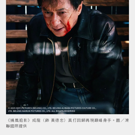
《捕風追影》成龍（飾 黃德忠）真打回歸再現巔峰身手。圖／鴻
聯國際提供