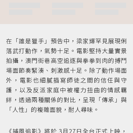
在「誰是獵手」預告中，梁家輝罕見展現俐
落武打動作，氣勢十足。電影堅持大量實景
拍攝，澳門街巷高空追逐與拳拳到肉的搏鬥
場面節奏緊湊、刺激感十足。除了動作場面
外，電影也細膩描寫師徒之間的信任與守
護，以及反派家庭中被權力扭曲的情感羈
絆，透過兩種關係的對比，呈現「傳承」與
「人性」的複雜面貌，耐人尋味。
《捕風追影》將於 3月27日全台正式上映，