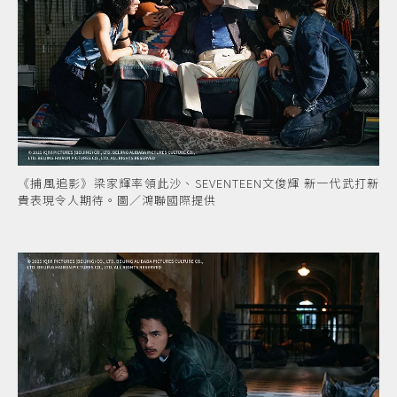
《捕風追影》梁家輝率領此沙、SEVENTEEN文俊輝 新一代武打新
貴表現令人期待。圖／鴻聯國際提供