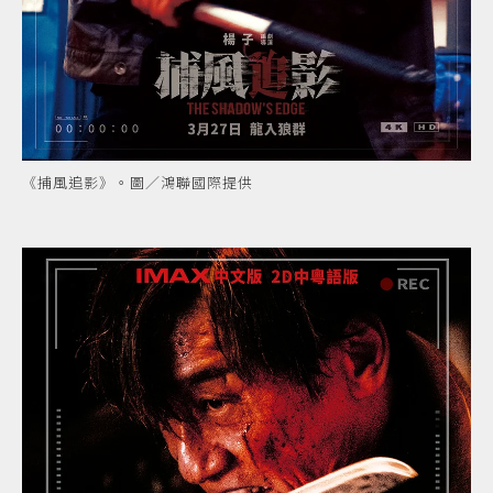
《捕風追影》。圖／鴻聯國際提供