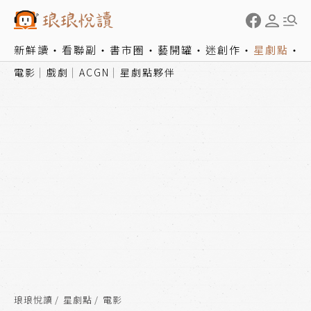
新鮮讀
看聯副
書市圈
藝開罐
迷創作
星劇點
電影
戲劇
ACGN
星劇點夥伴
琅琅悅讀
星劇點
電影