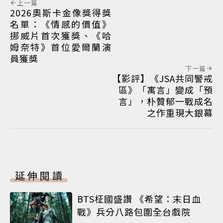
上一篇
2026奧斯卡金像獎得獎
名單：《情感的價值》
挪威片首次獲獎、《哈
姆奈特》首位愛爾蘭演
員獲獎
下一篇
【影評】《JSA共同警戒
區》「寓言」變成「預
言」，朴贊郁一戰成名
之作重現大銀幕
延伸閱讀
BTS柾國盛讚 《希望：末日血
戰》兵分八路包圍全台戲院