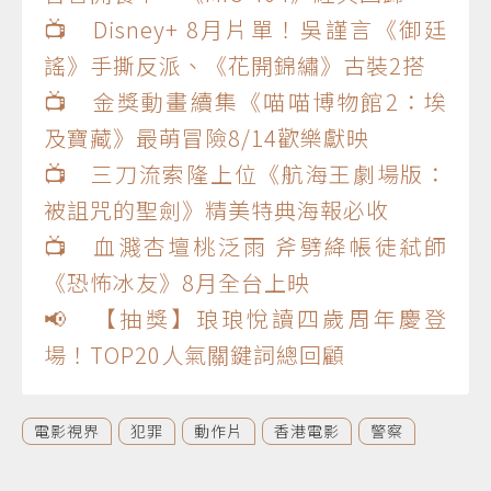
📺 Disney+ 8月片單！吳謹言《御廷
謠》手撕反派、《花開錦繡》古裝2搭
📺 金獎動畫續集《喵喵博物館2：埃
及寶藏》最萌冒險8/14歡樂獻映
📺 三刀流索隆上位《航海王劇場版：
被詛咒的聖劍》精美特典海報必收
📺 血濺杏壇桃泛雨 斧劈絳帳徒弒師
《恐怖冰友》8月全台上映
📢 【抽獎】琅琅悅讀四歲周年慶登
場！TOP20人氣關鍵詞總回顧
電影視界
犯罪
動作片
香港電影
警察