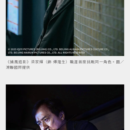
《捕風追影》梁家輝（飾 傅隆生）職涯首度挑戰同一角色。圖／
鴻聯國際提供