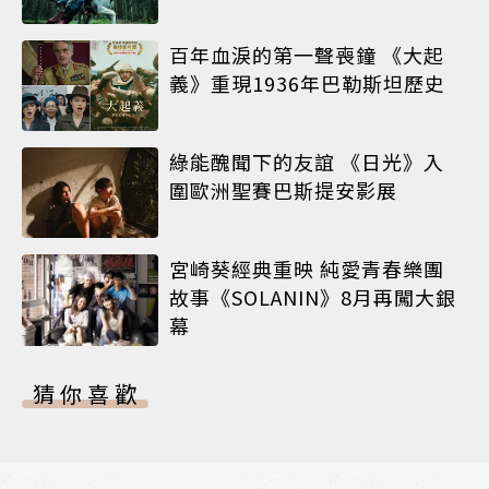
百年血淚的第一聲喪鐘 《大起
義》重現1936年巴勒斯坦歷史
綠能醜聞下的友誼 《日光》入
圍歐洲聖賽巴斯提安影展
宮崎葵經典重映 純愛青春樂團
故事《SOLANIN》8月再闖大銀
幕
猜你喜歡