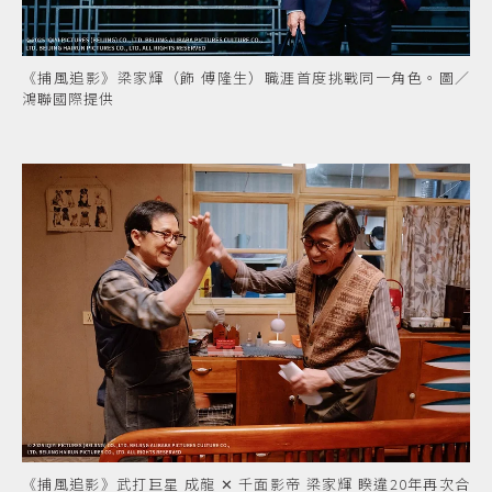
《捕風追影》梁家輝（飾 傅隆生）職涯首度挑戰同一角色。圖／
鴻聯國際提供
《捕風追影》武打巨星 成龍 ✕ 千面影帝 梁家輝 睽違20年再次合