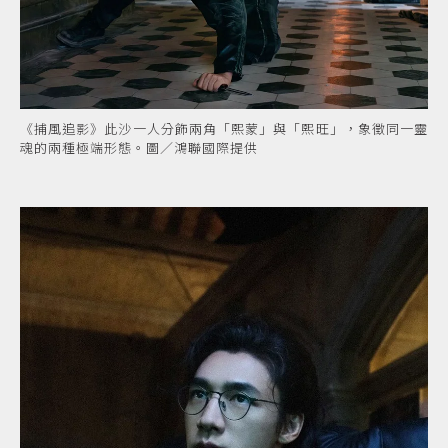
《捕風追影》此沙一人分飾兩角「熙蒙」與「熙旺」，象徵同一靈
魂的兩種極端形態。圖／鴻聯國際提供