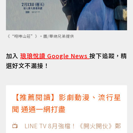
《“咆哮山莊”》。圖/華納兄弟提供
加入
琅琅悅讀 Google News
按下追蹤，精
選好文不漏接！
【推薦閱讀】影劇動漫、流行星
聞 通通一網打盡
📺 LINE TV 8月強檔！《開火開伙》鄭