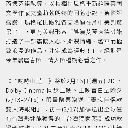
芮德芬諾執導，以其獨特風格重新詮釋英國
文學作家艾蜜莉勃朗特的同名小說，獲影評
盛讚「瑪格羅比跟雅各艾洛迪在片中美到驚
呆了」，更有美媒形容「導演艾莫芮德芬諾
打造了一部震撼人心、撕裂情緒、奢華而極
致浪漫的作品，注定成為經典！」，絕對是
今年農曆春節、情人節檔期必看之作。
《“咆哮山莊”》將於2月13日(週五) 2D ·
Dolby Cinema 同步上映。上映首日至除夕
(2/13–2/16)，限量隨票贈送「靈魂伴侶款
雙人海報組」；初一(2/17)加碼送出全球僅
有台灣影迷能獲得的「台灣獨家 瑪到成功款
燙金酷卡」；初二至初六(2/18–2/22)連續