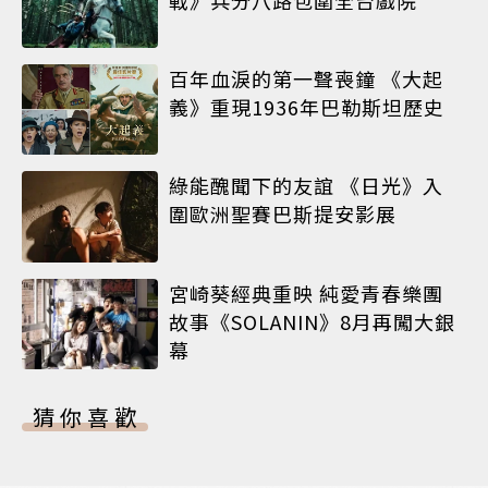
百年血淚的第一聲喪鐘 《大起
義》重現1936年巴勒斯坦歷史
綠能醜聞下的友誼 《日光》入
圍歐洲聖賽巴斯提安影展
宮崎葵經典重映 純愛青春樂團
故事《SOLANIN》8月再闖大銀
幕
猜你喜歡