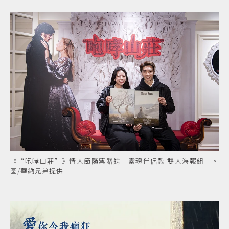
《“咆哮山莊”》情人節隨票贈送「靈魂伴侶款 雙人海報組」。
圖/華納兄弟提供