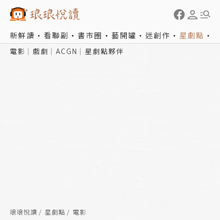
新鮮讀
看聯副
書市圈
藝開罐
迷創作
星劇點
電影
戲劇
ACGN
星劇點夥伴
琅琅悅讀
星劇點
電影