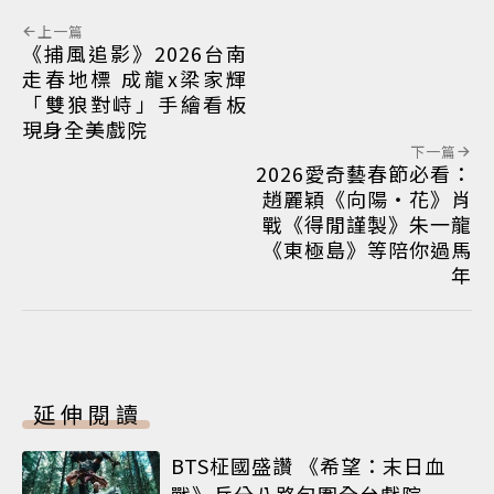
上一篇
《捕風追影》2026台南
走春地標 成龍x梁家輝
「雙狼對峙」手繪看板
現身全美戲院
下一篇
2026愛奇藝春節必看：
趙麗穎《向陽・花》肖
戰《得閒謹製》朱一龍
《東極島》等陪你過馬
年
延伸閱讀
BTS柾國盛讚 《希望：末日血
戰》兵分八路包圍全台戲院