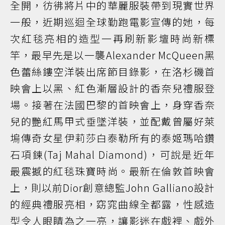
全開，彷彿將片中的華麗服裝帶到現實世界
一般，近期巡迴全球勤跑電影宣傳的她，每
次紅毯亮相的造型一再刷新影壇時尚新標
竿，最早先是以一襲Alexander McQueen黑
色蕾絲鏤空洋裝出席節目錄影，在洛杉磯首
映會上以黑、紅色漸層設計的香奈兒禮服登
場。接著在法國巴黎的首映會上，身穿香奈
兒的艷紅馬甲式垂墜洋裝，並配戴曾屬好萊
塢傳奇女星伊莉莎白泰勒所有的泰姬瑪哈鑽
石項鍊(Taj Mahal Diamond)，可說是近年
最震撼的紅毯珠寶時尚。最新在倫敦首映會
上，則以前Dior創意總監John Galliano設計
的經典禮服亮相，窈窕曲線全都露，性感造
型令人眼睛為之一亮，讓影迷在戲裡、戲外