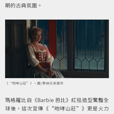
期的古典氛圍。
《“咆哮山莊”》。圖/華納兄弟提供
瑪格羅比自《Barbie 芭比》紅毯造型驚豔全
球後，這次宣傳《“咆哮山莊”》更是火力