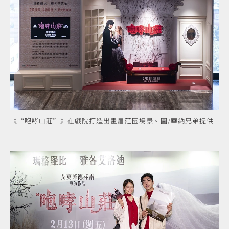
《“咆哮山莊”》在戲院打造出畫眉莊園場景。圖/華納兄弟提供