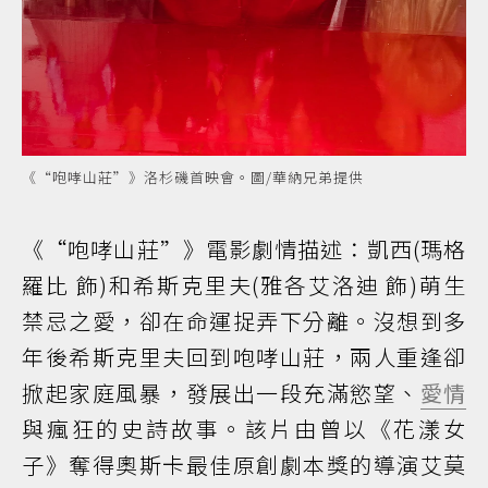
《“咆哮山莊”》洛杉磯首映會。圖/華納兄弟提供
《“咆哮山莊”》電影劇情描述：凱西(瑪格
羅比 飾)和希斯克里夫(雅各艾洛迪 飾)萌生
禁忌之愛，卻在命運捉弄下分離。沒想到多
年後希斯克里夫回到咆哮山莊，兩人重逢卻
掀起家庭風暴，發展出一段充滿慾望、
愛情
與瘋狂的史詩故事。該片由曾以《花漾女
子》奪得奧斯卡最佳原創劇本獎的導演艾莫