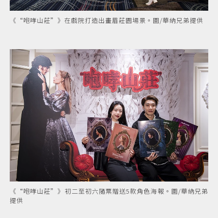
《“咆哮山莊”》在戲院打造出畫眉莊園場景。圖/華納兄弟提供
《“咆哮山莊”》初二至初六隨票贈送5款角色海報。圖/華納兄弟
提供