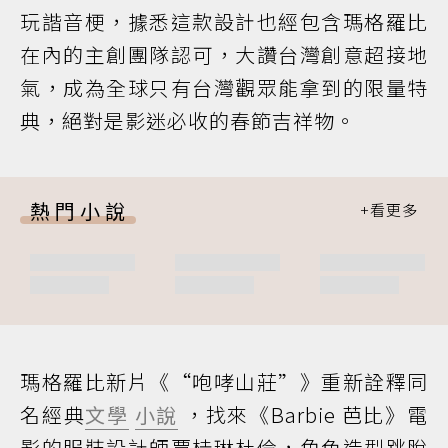
玩諧音梗，據悉這款設計也經包含瑪格羅比
在內的主創團隊認可，大讚台灣創意超接地
氣，成為全球只有台灣觀眾能拿到的限量特
典，絕對是影迷必收的春節吉祥物。
熱門小說
瑪格羅比新片《“咆哮山莊”》重新詮釋同
名經典
文學
小說
，找來《Barbie 芭比》電
影的服裝設計師賈桂琳杜倫，角色造型跳脫