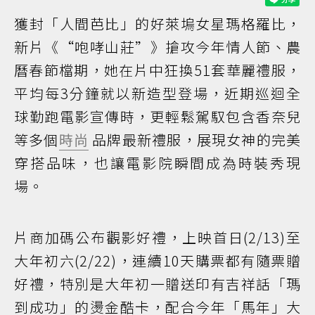
獲封「人間芭比」的好萊塢女星瑪格羅比，
新片《“咆哮山莊”》搶攻今年情人節、農
曆春節檔期，她在片中狂換51套華麗禮服，
平均每3分鐘就以新造型登場，近期巡迴全
球勤跑電影宣傳時，更輕鬆駕馭包含香奈兒
等多個
時尚
品牌最新禮服，展現女神的完美
穿搭品味，也讓電影院瞬間成為時裝秀現
場。
片商加碼公布觀影好禮，上映首日(2/13)至
大年初六(2/22)，連續10天購票都有隨票贈
好禮，特別是大年初一贈送印有吉祥話「瑪
到成功」的燙金酷卡，配合今年「馬年」大