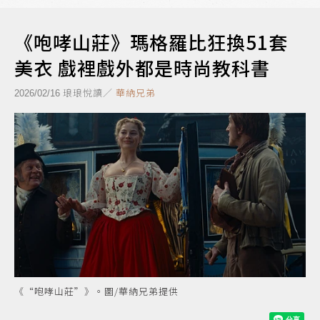
《咆哮山莊》瑪格羅比狂換51套
美衣 戲裡戲外都是時尚教科書
琅琅悅讀／
華納兄弟
2026/02/16
《“咆哮山莊”》。圖/華納兄弟提供