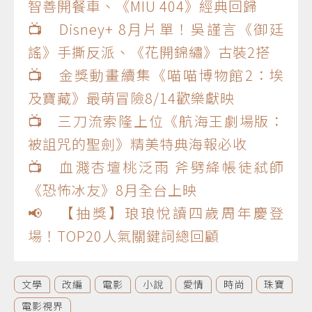
智善開餐車、《MIU 404》經典回歸
📺 Disney+ 8月片單！吳謹言《御廷
謠》手撕反派、《花開錦繡》古裝2搭
📺 金獎動畫續集《喵喵博物館2：埃
及寶藏》最萌冒險8/14歡樂獻映
📺 三刀流索隆上位《航海王劇場版：
被詛咒的聖劍》精美特典海報必收
📺 血濺杏壇桃泛雨 斧劈絳帳徒弒師
《恐怖冰友》8月全台上映
📢 【抽獎】琅琅悅讀四歲周年慶登
場！TOP20人氣關鍵詞總回顧
文學
改編
電影
小說
愛情
時尚
珠寶
電影視界