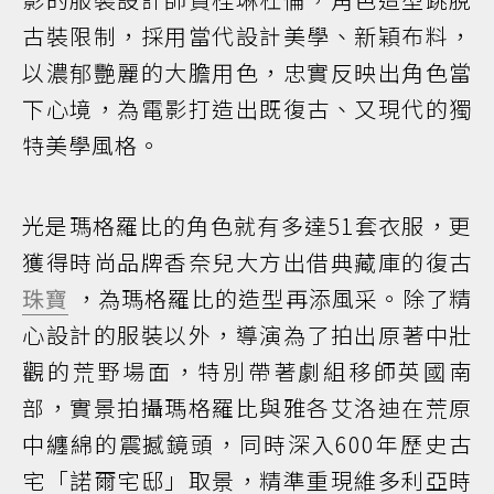
古裝限制，採用當代設計美學、新穎布料，
以濃郁艷麗的大膽用色，忠實反映出角色當
下心境，為電影打造出既復古、又現代的獨
特美學風格。
光是瑪格羅比的角色就有多達51套衣服，更
獲得時尚品牌香奈兒大方出借典藏庫的復古
珠寶
，為瑪格羅比的造型再添風采。除了精
心設計的服裝以外，導演為了拍出原著中壯
觀的荒野場面，特別帶著劇組移師英國南
部，實景拍攝瑪格羅比與雅各艾洛迪在荒原
中纏綿的震撼鏡頭，同時深入600年歷史古
宅「諾爾宅邸」取景，精準重現維多利亞時