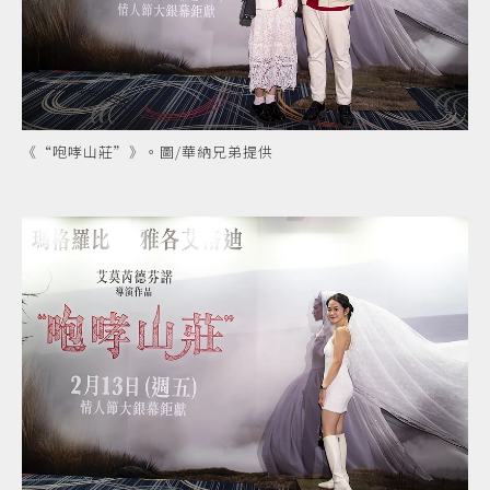
《“咆哮山莊”》。圖/華納兄弟提供